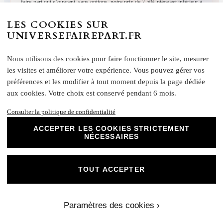
faire-part qui s’ouvrent, sans options, notre prix de 2,50€ pièce est inférieur à
la moyenne de 3,20€ chez nos concurrents en France. Sans compter les
LES COOKIES SUR
réductions qu’il y a au panier.
UNIVERSEFAIREPART.FR
Nous utilisons des cookies pour faire fonctionner le site, mesurer
les visites et améliorer votre expérience. Vous pouvez gérer vos
préférences et les modifier à tout moment depuis la page dédiée
aux cookies. Votre choix est conservé pendant 6 mois.
Universe Faire-part ✩
Nous créons pour tous les événements
Consulter la politique de confidentialité
« L’inspiration vient en travaillant, créons l’unique
ACCEPTER LES COOKIES STRICTEMENT
ensemble… »
NÉCESSAIRES
Universe Faire-part imagine et personnalise vos faire-part
de mariage, naissance, baptême et anniversaire en France.
TOUT ACCEPTER
Paramètres des cookies ›