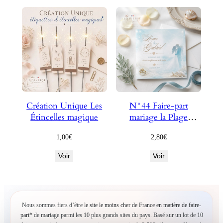
plus
récent
au
plus
ancien
Création Unique Les
N°44 Faire-part
Étincelles magique
mariage la Plage
Enchantée
1,00
€
2,80
€
Voir
Voir
Nous sommes fiers d’être
le site le moins cher de France en matière de faire-
part*
de mariage parmi les 10 plus grands sites du pays. Basé sur un lot de 10