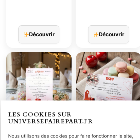
Découvrir
Découvrir
LES COOKIES SUR
UNIVERSEFAIREPART.FR
N°256.5 Menu mariage…
N°256.2 Carton réponse…
Nous utilisons des cookies pour faire fonctionner le site,