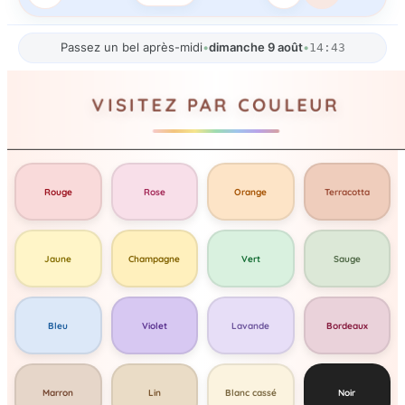
Passez un bel après-midi
•
dimanche 9 août
•
14:43
VISITEZ PAR COULEUR
Rouge
Rose
Orange
Terracotta
Jaune
Champagne
Vert
Sauge
Bleu
Violet
Lavande
Bordeaux
Marron
Lin
Blanc cassé
Noir