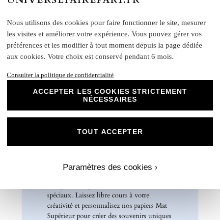
Formats disponibles :
Livret : 14,5 x 29,4 cm (Ouvert) / 14,5 x 13,8 cm
Nous utilisons des cookies pour faire fonctionner le site, mesurer
(Fermé)
les visites et améliorer votre expérience. Vous pouvez gérer vos
Carte recto verso : 14 x 15 cm
préférences et les modifier à tout moment depuis la page dédiée
Format A5 portrait : 14 x 21 cm
aux cookies. Votre choix est conservé pendant 6 mois.
Format A6 portrait : 10,5 x 14 cm
Format rectangle paysage : 21 x 10 cm
Consulter la politique de confidentialité
Etiquette bouteille
: Elles ont une taille unique, pensée
ACCEPTER LES COOKIES STRICTEMENT
pour convenir à la majorité des bouteilles : 14 x 10 cm
NÉCESSAIRES
Rond collant
: 4 cm
N
otre papier Mat Supérieur sont le choix
TOUT ACCEPTER
parfait pour des faire-part de mariage, des
invitations d'anniversaire, des cartes de
remerciements et bien plus encore. Optez
pour ce papier de haute qualité pour un
Paramètres des cookies ›
résultat impeccable qui ravira vos invités et
marquera l'élégance de vos évènements
spéciaux. Laissez libre cours à votre
créativité et personnalisez nos papiers Mat
Supérieur pour créer des souvenirs uniques