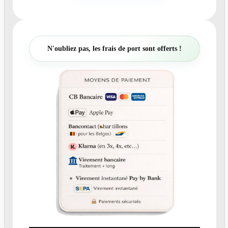
n
t
i
t
N'oubliez pas, les frais de port sont offerts !
é
d
e
N
°
4
5
5
F
a
i
r
e
-
p
a