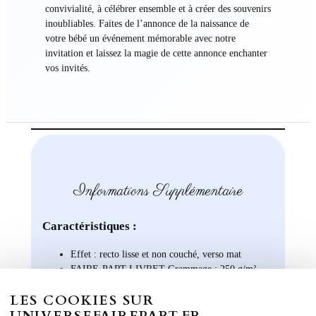
convivialité, à célébrer ensemble et à créer des souvenirs
inoubliables. Faites de l’annonce de la naissance de
votre bébé un événement mémorable avec notre
invitation et laissez la magie de cette annonce enchanter
vos invités.
Informations Supplémentaire
Caractéristiques :
Effet : recto lisse et non couché, verso mat
FAIRE-PART LIVRET Grammage : 250 g/m²
FAIRE-PART RECTO VERSO – Grammage :
LES COOKIES SUR
370 g/m²
UNIVERSEFAIREPART.FR