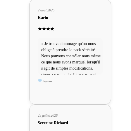
2 août 2026
Karin
★★★★
« Je trouve dommage qu'on nous
oblige à prendre le pack sérénité.
Nous pouvons contrôler nous même
ce que nous avons marqué, lorsqu'il
s'agit de simples modifications,
sinon à part ça, les faire-part sont
sympas »
Réponse
29 juillet 2026
Severine Richard