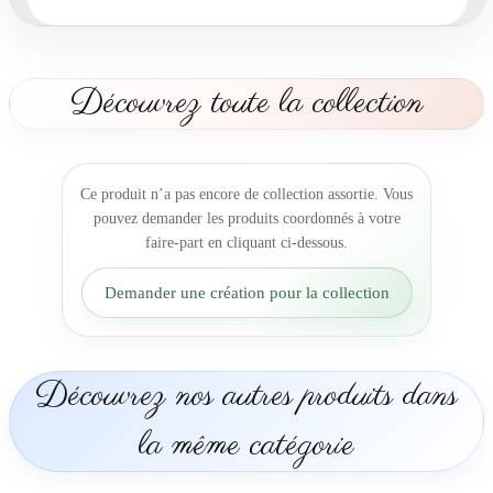
r
t
O
r
Découvrez toute la collection
i
g
i
n
Ce produit n’a pas encore de collection assortie. Vous
a
pouvez demander les produits coordonnés à votre
l
faire-part en cliquant ci-dessous.
b
é
Demander une création pour la collection
b
é
v
o
Découvrez nos autres produits dans
i
t
la même catégorie
u
r