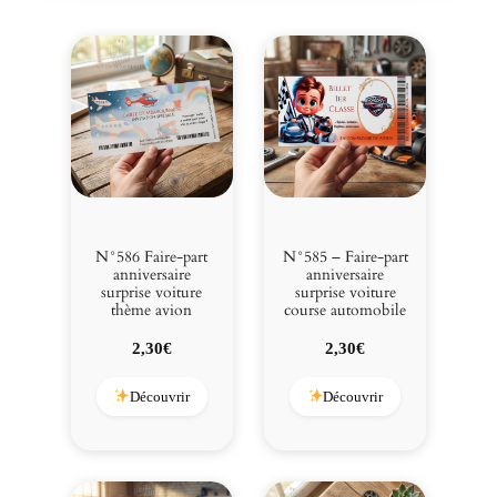
e
f
i
l
l
e
o
u
g
a
r
N°586 Faire-part
N°585 – Faire-part
ç
anniversaire
anniversaire
surprise voiture
surprise voiture
o
thème avion
course automobile
n
2,30
€
2,30
€
Découvrir
Découvrir