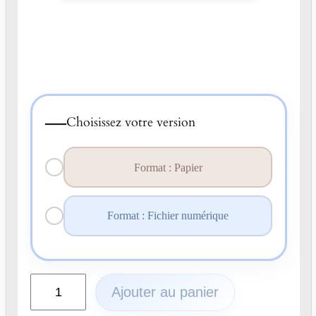
—
Choisissez votre version
Format : Papier
Format : Fichier numérique
q
Ajouter au panier
u
a