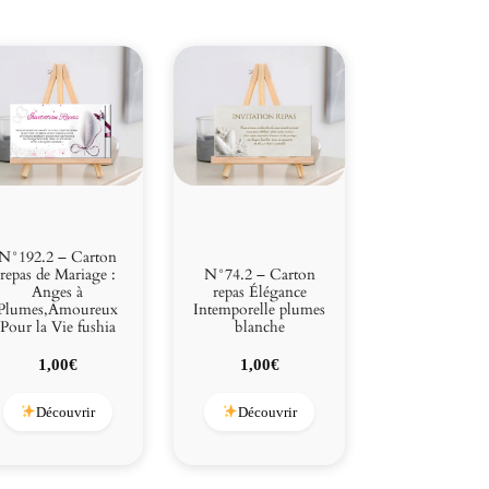
N°192.2 – Carton
repas de Mariage :
N°74.2 – Carton
Anges à
repas Élégance
Plumes,Amoureux
Intemporelle plumes
Pour la Vie fushia
blanche
1,00
€
1,00
€
Découvrir
Découvrir