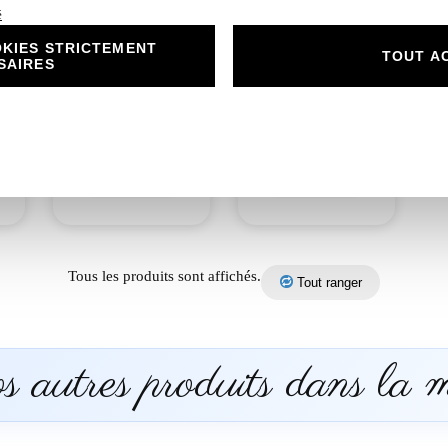
é
KIES STRICTEMENT
rt
N°156.3 – Carton
N°156.4 – plan de
TOUT A
SAIRES
o
Réponse Duo
table Duo d’angelots
d’angelots Love
Love éternel Gris
é
éternel Gris argenté
argenté
1,00
€
50,00
€
Découvrir
Découvrir
Tous les produits sont affichés.
Tout ranger
 autres produits dans la 