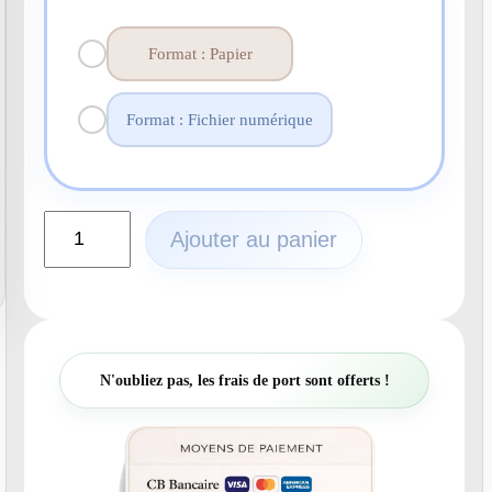
Format : Papier
Format : Fichier numérique
q
Ajouter au panier
u
a
n
t
i
t
N'oubliez pas, les frais de port sont offerts !
é
d
e
N
°