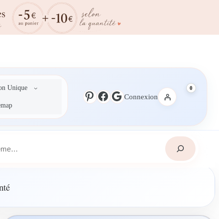
ion Unique
0
Pinterest
Facebook
Google
Connexion
emap
nté