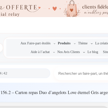
Aux Faire-part étoilés
Produits
Thème
La créat
Aide à l’achat
Nos Avis Clients
Le blog
Sit
R
4:42
e
c
h
e
156.2 – Carton repas Duo d’angelots Love éternel Gris arge
r
c
h