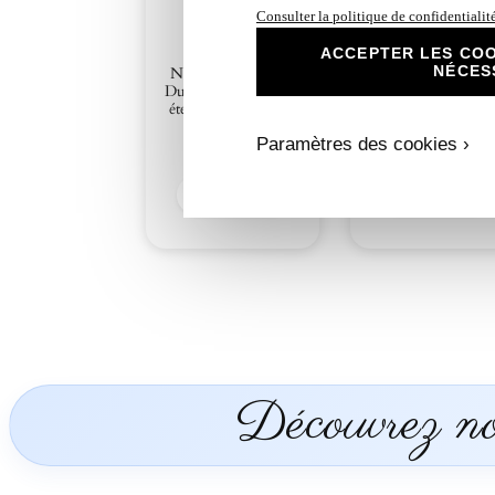
Consulter la politique de confidentialit
ACCEPTER LES COO
N°156.1 – Faire-pa
NÉCES
N°156 – Faire-part
Remerciement Du
Duo d’angelots Love
d’angelots Love
éternel Gris argenté
éternel Gris argent
Paramètres des cookies ›
3,00
€
2,50
€
Découvrir
Découvrir
Découvrez nos