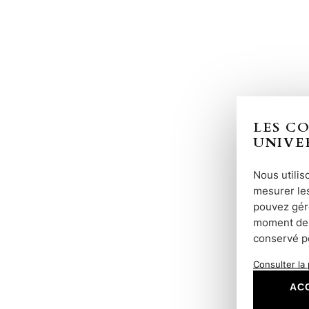
LES C
UNIVE
Nous utilis
mesurer les
pouvez gére
moment dep
conservé p
Consulter la 
AC