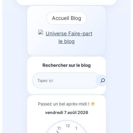
Accueil Blog
Rechercher sur le blog
R
e
c
h
Passez un bel après-midi !
e
vendredi 7 août 2026
r
c
12
11
1
h