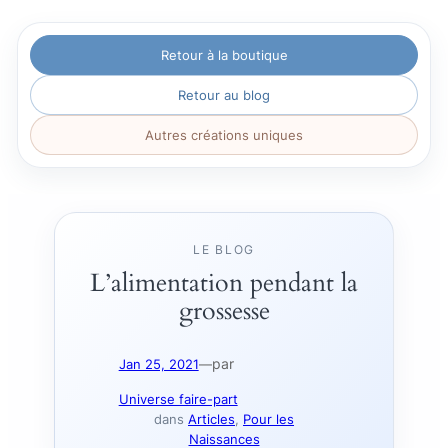
Aller
Retour à la boutique
au
contenu
Retour au blog
Autres créations uniques
LE BLOG
L’alimentation pendant la
grossesse
par
Jan 25, 2021
—
Universe faire-part
dans
Articles
, 
Pour les
Naissances