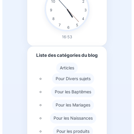
10
2
e
9
3
r
8
4
7
5
6
16:53
Liste des catégories du blog
Articles
Pour Divers sujets
Pour les Baptêmes
Pour les Mariages
Pour les Naissances
Pour les produits