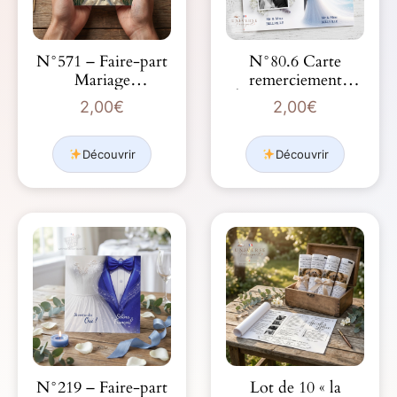
N°571 – Faire-part
N°80.6 Carte
Mariage
remerciement
Agriculteur l’…
Étoilée Rêves bleus
2,00
€
2,00
€
sous un …
Découvrir
Découvrir
N°219 – Faire-part
Lot de 10 « la