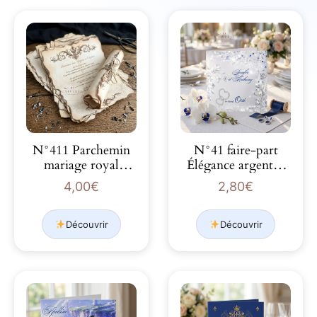
N°411 Parchemin
N°41 faire-part
mariage royal
Élégance argentée
arabesque contour
épuré touche de
4,00
€
2,80
€
brulé
bleu…
Découvrir
Découvrir