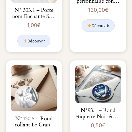
personnalisé contes
et citations d’amour
120,00
€
N° 333.1 – Porte
nom Enchanté Sam
l’Ourson
1,00
€
Découvrir
Découvrir
N°93.1 – Rond
étiquette Nuit étoilé
N°430.5 – Rond
naissance d&…
collant Le Grand
0,50
€
Jour Costume bla…