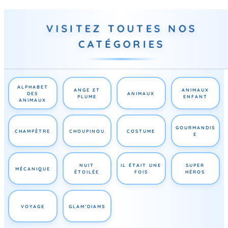
VISITEZ TOUTES NOS
CATÉGORIES
ALPHABET
ANGE ET
ANIMAUX
DES
ANIMAUX
PLUME
ENFANT
ANIMAUX
GOURMANDIS
CHAMPÊTRE
CHOUPINOU
COSTUME
E
NUIT
IL ÉTAIT UNE
SUPER
MÉCANIQUE
ÉTOILÉE
FOIS
HÉROS
VOYAGE
GLAM’DIAMS