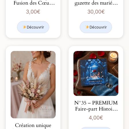
Fusion des Cœurs
gazette des mariés »
en bleu mari…
format SIMPLE
3,00
€
30,00
€
roul…
Découvrir
Découvrir
N°35 – PREMIUM
Faire-part Histoire
éternelle b…
4,00
€
Création unique