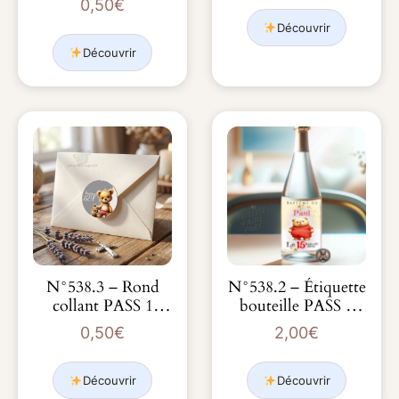
0,50
€
Découvrir
Découvrir
N°538.3 – Rond
N°538.2 – Étiquette
collant PASS 1
bouteille PASS 1
journée Winnie
journée Win…
0,50
€
2,00
€
l&r…
Découvrir
Découvrir