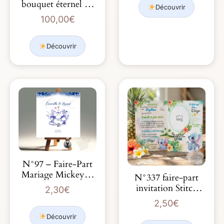
bouquet éternel de
Découvrir
mariage
100,00
€
Découvrir
N°97 – Faire-Part
Mariage Mickey et
N°337 faire-part
Minnie retro…
invitation Stitch
2,30
€
bébé
2,50
€
Découvrir