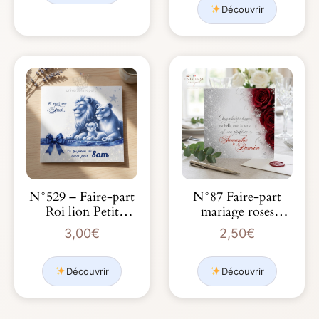
Découvrir
N°529 – Faire-part
N°87 Faire-part
Roi lion Petit
mariage roses
Protégé de la
romantique
3,00
€
2,50
€
Savane
argentées
Découvrir
Découvrir