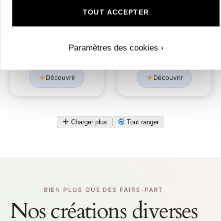
TOUT ACCEPTER
N°425 Faire-part
N°378 Faire-part
mariage royal lys
invitation fille
bleus
ballerine
Paramètres des cookies ›
3,00
€
2,50
€
Découvrir
Découvrir
Charger plus
Tout ranger
BIEN PLUS QUE DES FAIRE-PART
Nos créations diverses