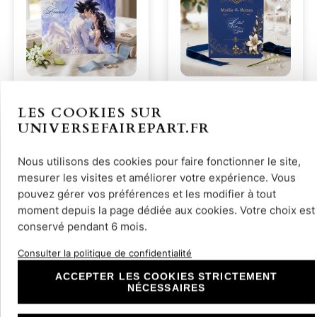
n°252 Faire-part
N°371 Faire-part
mariage Chi-Chi et
mariage bleu royal
LES COOKIES SUR
Sangoku Dragon
et lys blancs
UNIVERSEFAIREPART.FR
3,00
€
3,00
€
Bal…
Nous utilisons des cookies pour faire fonctionner le site,
Découvrir
Découvrir
mesurer les visites et améliorer votre expérience. Vous
pouvez gérer vos préférences et les modifier à tout
moment depuis la page dédiée aux cookies. Votre choix est
conservé pendant 6 mois.
Consulter la politique de confidentialité
ACCEPTER LES COOKIES STRICTEMENT
NÉCESSAIRES