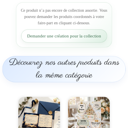
a
Ce produit n’a pas encore de collection assortie. Vous
t
pouvez demander les produits coordonnés à votre
i
faire-part en cliquant ci-dessous.
o
n
Demander une création pour la collection
s
d
e
m
Découvrez nos autres produits dans
a
r
la même catégorie
i
a
g
e
à
t
r
o
i