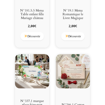
s
e
N°181.5.5 Menu
N°19.1 Menu
r
Table enfant fille
Romantique le
r
Mariage château
Livre Magique
o
2,00
€
2,00
€
u
g
Découvrir
Découvrir
e
b
o
r
d
e
a
u
x
.
N°337.1 marque
place faire-part
N°246.1 Carton