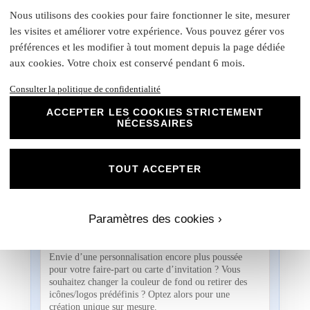
Un problème avec votre commande ? :
06 95 21
Nous utilisons des cookies pour faire fonctionner le site, mesurer
43 09
les visites et améliorer votre expérience. Vous pouvez gérer vos
Contactez-nous directement par message texte. Un
conseiller est là du lun. au Ven. de 09h à 18h.
préférences et les modifier à tout moment depuis la page dédiée
aux cookies. Votre choix est conservé pendant 6 mois.
Demande d’échantillons
Consulter la politique de confidentialité
Échantillon remboursé si vous passez commande.
ACCEPTER LES COOKIES STRICTEMENT
NÉCESSAIRES
Nos papiers & nos enveloppes
Plus d’informations sur nos produits, textures et
finitions.
TOUT ACCEPTER
Services
Paramètres des cookies ›
Acheter une création unique
Envie d’une personnalisation encore plus poussée
pour votre faire-part ou carte d’invitation ? Vous
souhaitez changer la couleur de fond ou retirer des
icônes/logos prédéfinis ? Optez alors pour une
création unique sur mesure.