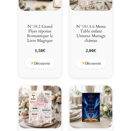
s
v
o
l
N°19.2 Grand
N°181.5.6 Menu
e
Flyer réponse
Table enfant
Romantique le
Unisexe Mariage
t
Livre Magique
château
s
d
1,50
€
2,00
€
é
c
Découvrir
Découvrir
o
u
p
é
e
s
a
u
L
a