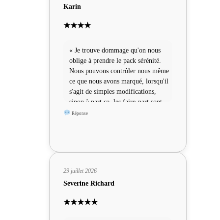
Karin
★★★★
« Je trouve dommage qu'on nous
oblige à prendre le pack sérénité.
Nous pouvons contrôler nous même
ce que nous avons marqué, lorsqu'il
s'agit de simples modifications,
sinon à part ça, les faire-part sont
sympas »
Réponse
29 juillet 2026
Severine Richard
★★★★★