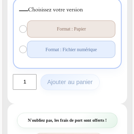
—
Choisissez votre version
Format : Papier
Format : Fichier numérique
q
Ajouter au panier
u
a
n
t
i
t
N'oubliez pas, les frais de port sont offerts !
é
d