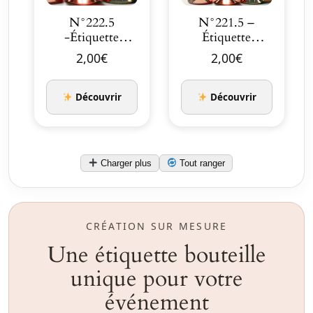
N°222.5
N°221.5 –
-Étiquette
Étiquette
bouteille
bouteille Noces
2,00
€
2,00
€
Élégance
Raffinée en …
d’Antan Co…
Découvrir
Découvrir
Charger plus
Tout ranger
CRÉATION SUR MESURE
Une étiquette bouteille
unique pour votre
événement