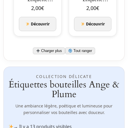
Bouteille
bouteille Le
2,00
€
2,00
€
Licorne baby arc
Monde Bleu des
en ciel
…
Découvrir
Découvrir
Charger plus
Tout ranger
COLLECTION DÉLICATE
Étiquettes bouteilles Ange &
Plume
Une ambiance légère, poétique et lumineuse pour
personnaliser vos bouteilles avec douceur.
→ Il y a 13 produits visibles