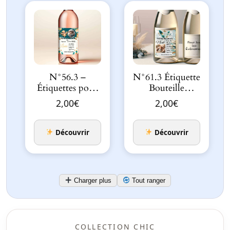
N°56.3 –
N°61.3 Étiquette
Étiquettes pour
Bouteille
bouteille Ange
Assortie au
2,00
€
2,00
€
Éclats D…
Faire-part
Vert…
Découvrir
Découvrir
Charger plus
Tout ranger
COLLECTION CHIC