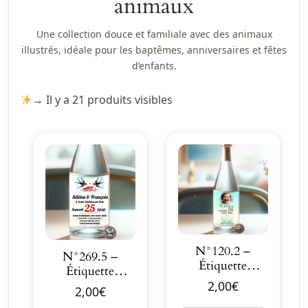
animaux
Une collection douce et familiale avec des animaux
illustrés, idéale pour les baptêmes, anniversaires et fêtes
d’enfants.
→ Il y a 21 produits visibles
N°120.2 –
N°269.5 –
Étiquette
Étiquette
bouteille
bouteille
2,00
€
2,00
€
Original
Rockabilly