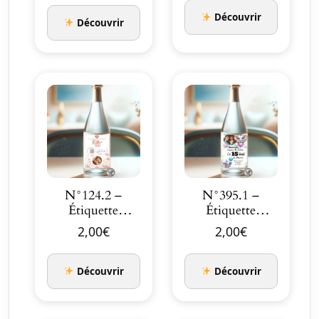
Mignon pe…
colombes Ma…
Découvrir
Découvrir
N°124.2 –
N°395.1 –
Étiquette
Étiquette
bouteille Petit
bouteille
2,00
€
2,00
€
l’élép…
Anniversaire
éléph…
Découvrir
Découvrir