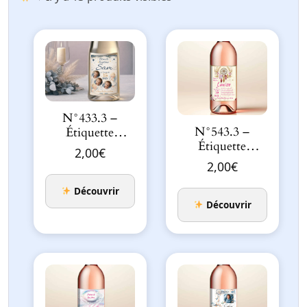
N°433.3 –
N°543.3 –
Étiquette
Étiquette
bouteille place
2,00
€
bouteille Doux
Ciel Étoilé …
2,00
€
Rêves
d&rsquo…
Découvrir
Découvrir