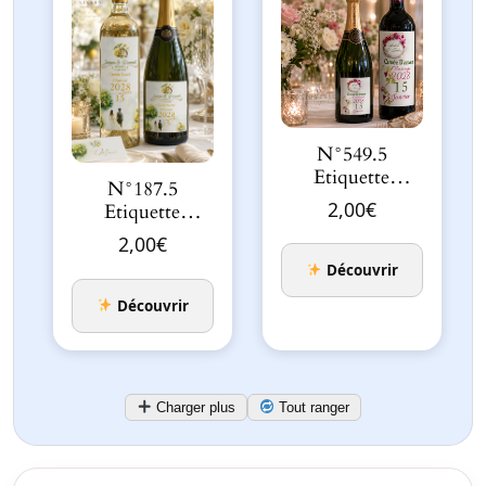
N°549.5
Etiquette
N°187.5
bouteille
2,00
€
Etiquette
mariage la vigne
bouteille
2,00
€
et l’orch…
Mariage Citron
Découvrir
sucré
Découvrir
Charger plus
Tout ranger