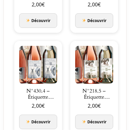
bouteille
bouteille
2,00
€
2,00
€
Élégance et
Costume duo
Passion en no…
hommes…
Découvrir
Découvrir
N°430.4 –
N°218.5 –
Étiquette
Étiquette
bouteille Le
bouteille
2,00
€
2,00
€
Grand Jour
L’olivier de…
Cost…
Découvrir
Découvrir