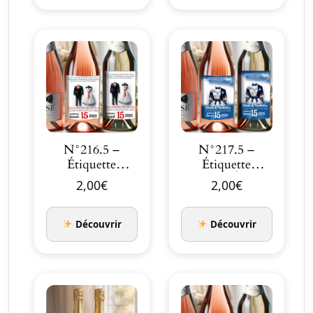
N°216.5 –
N°217.5 –
Étiquette
Étiquette
bouteille Duo
bouteille Éclat et
2,00
€
2,00
€
d’Amour …
Délicates…
Découvrir
Découvrir