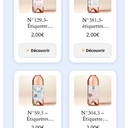
N°129.3-
N°381.3-
Étiquette
étiquettes
bouteille
bouteille Petit
2,00
€
2,00
€
Original Rose
Ourson attrape-
Poudré Bébé…
rêv…
Découvrir
Découvrir
N°59.3 –
N°304.3 –
Étiquettes
Étiquette
bouteille ange,
bouteille Duo
2,00
€
2,00
€