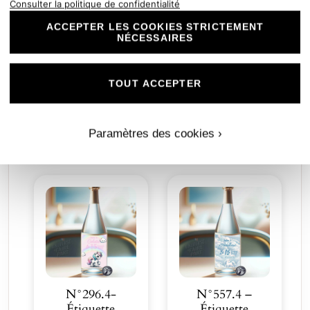
Consulter la politique de confidentialité
ACCEPTER LES COOKIES STRICTEMENT
NÉCESSAIRES
N°112.2 –
N°144.4 –
Étiquette
Étiquette
bouteille La
bouteille La
TOUT ACCEPTER
2,00
€
2,00
€
Tendresse du
magnifique
Ko…
Lico…
Découvrir
Découvrir
Paramètres des cookies ›
N°296.4-
N°557.4 –
Étiquette
Étiquette