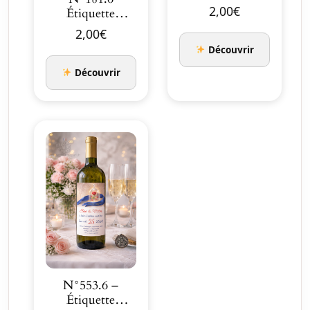
bouteille
2,00
€
Étiquette
Histoire
bouteille
2,00
€
éternelle …
Mariage château
Découvrir
or rose R…
Découvrir
N°553.6 –
Étiquette