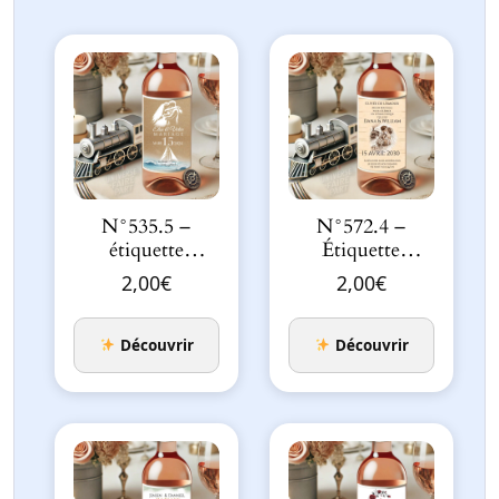
N°535.5 –
N°572.4 –
étiquette
Étiquette
bouteille Ancre
bouteille
2,00
€
2,00
€
d’Amou…
Embarquement
pour Toujou…
Découvrir
Découvrir