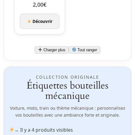
bouteille
2,00
€
Histoire
éternell…
Découvrir
Charger plus
Tout ranger
COLLECTION ORIGINALE
Étiquettes bouteilles
mécanique
Voiture, moto, train ou thème mécanique : personnalisez
vos bouteilles avec une ambiance forte et originale.
→ Il y a 4 produits visibles