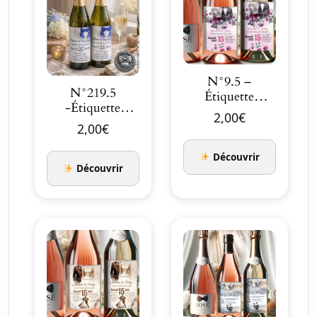
N°9.5 –
N°219.5
Étiquette
-Étiquette
bouteille S’aimer
2,00
€
bouteille Fusion
en Fuc…
2,00
€
des Cœurs en
bleu …
Découvrir
Découvrir