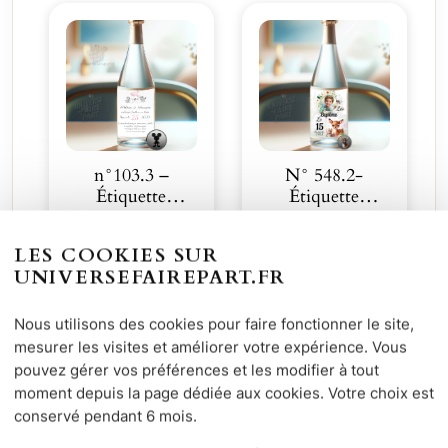
n°103.3 –
N° 548.2-
Étiquette
Étiquette
bouteille de
bouteille La
2,00
€
2,00
€
mariage
Prairie petit cerf
LES COOKIES SUR
romanti…
&#…
UNIVERSEFAIREPART.FR
Découvrir
Découvrir
Nous utilisons des cookies pour faire fonctionner le site,
mesurer les visites et améliorer votre expérience. Vous
pouvez gérer vos préférences et les modifier à tout
moment depuis la page dédiée aux cookies. Votre choix est
conservé pendant 6 mois.