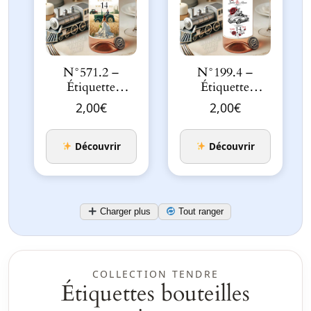
N°571.2 –
N°199.4 –
Étiquette
Étiquette
bouteille
Bouteille Un
2,00
€
2,00
€
Mariage
amour de
Agriculteu…
cocci…
Découvrir
Découvrir
Charger plus
Tout ranger
COLLECTION TENDRE
Étiquettes bouteilles