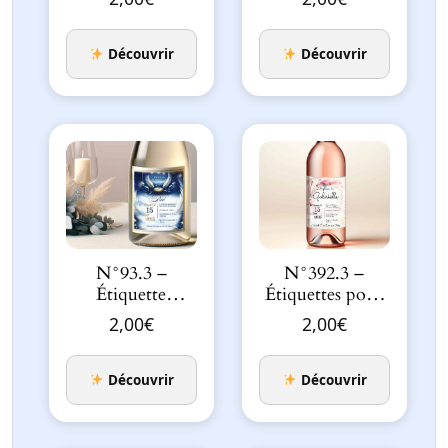
Naissance de…
Céleste rose p…
Découvrir
Découvrir
N°93.3 –
N°392.3 –
Étiquette
Étiquettes pour
bouteille Nuit
bouteille Céleste
2,00
€
2,00
€
étoilé naiss…
Rose…
Découvrir
Découvrir