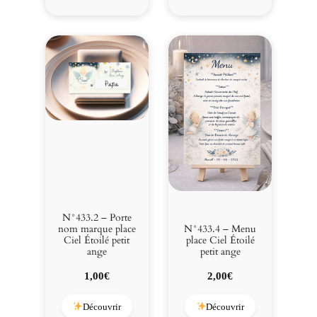
i
t
a
n
g
e
N°433.2 – Porte
nom marque place
N°433.4 – Menu
Ciel Étoilé petit
place Ciel Étoilé
ange
petit ange
1,00
€
2,00
€
Découvrir
Découvrir