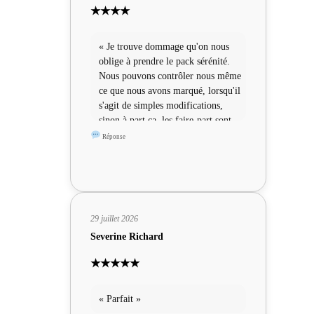
★★★★
« Je trouve dommage qu'on nous
oblige à prendre le pack sérénité.
Nous pouvons contrôler nous même
ce que nous avons marqué, lorsqu'il
s'agit de simples modifications,
sinon à part ça, les faire-part sont
sympas »
Réponse
29 juillet 2026
Severine Richard
★★★★★
« Parfait »