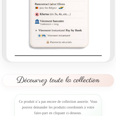
3
3
.
3
-
É
t
i
q
u
e
t
t
e
Découvrez toute la collection
b
o
u
t
Ce produit n’a pas encore de collection assortie. Vous
e
pouvez demander les produits coordonnés à votre
i
faire-part en cliquant ci-dessous.
l