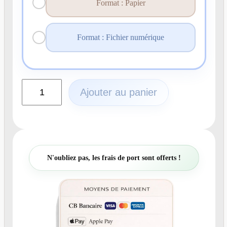
Format : Papier
Format : Fichier numérique
q
Ajouter au panier
u
a
n
t
i
t
N'oubliez pas, les frais de port sont offerts !
é
d
e
N
°
4