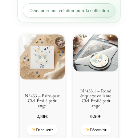
l
Demander une création pour la collection
e
p
l
a
c
e
C
i
e
l
É
t
N°433.1 – Rond
o
N°433 – Faire-part
étiquette collante
i
Ciel Étoilé petit
Ciel Étoilé petit
ange
ange
l
é
2,80
€
0,50
€
p
e
Découvrir
Découvrir
t