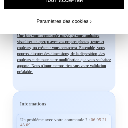
TOUT ACCEPTER
d'exception qui répondent à vos attentes les
plus exigeantes. Faites confiance à notre
expertise et à notre passion pour vous
accompagner dans la réalisation de vos
Paramètres des cookies ›
projets évènementiels.
Une fois votre commande passée, si vous souhaitez
visualiser un aperçu avec vos propres photos, textes et
couleurs, un créateur vous contactera. Ensemble, vous
pourrez discuter des dimensions, de la disposition, des
couleurs et de toute autre modification que vous souhaitez
apporte. Nous n'imprimerons rien sans votre validation
préalable.
Informations
Un problème avec votre commande ? :
06 95 21
43 09