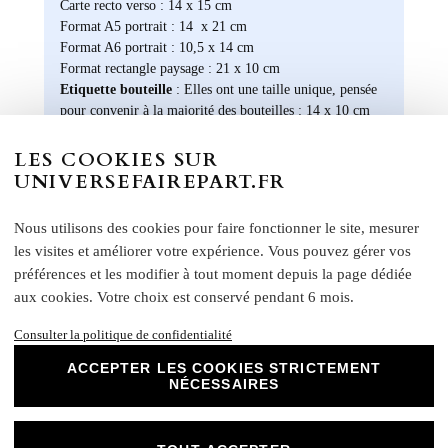
Carte recto verso : 14 x 15 cm
Format A5 portrait : 14 x 21 cm
Format A6 portrait : 10,5 x 14 cm
Format rectangle paysage : 21 x 10 cm
Etiquette bouteille
: Elles ont une taille unique, pensée
pour convenir à la majorité des bouteilles : 14 x 10 cm
Rond collant
: 4 cm
LES COOKIES SUR
N
otre papier Mat Supérieur sont le choix
UNIVERSEFAIREPART.FR
parfait pour des faire-part de mariage, des
invitations d'anniversaire, des cartes de
Nous utilisons des cookies pour faire fonctionner le site, mesurer
remerciements et bien plus encore. Optez
pour ce papier de haute qualité pour un
les visites et améliorer votre expérience. Vous pouvez gérer vos
résultat impeccable qui ravira vos invités et
préférences et les modifier à tout moment depuis la page dédiée
marquera l'élégance de vos évènements
aux cookies. Votre choix est conservé pendant 6 mois.
spéciaux. Laissez libre cours à votre
créativité et personnalisez nos papiers Mat
Consulter la politique de confidentialité
Supérieur pour créer des souvenirs uniques
ACCEPTER LES COOKIES STRICTEMENT
et inoubliables.
NÉCESSAIRES
Chez Universe Faire-part, nous mettons
tout en œuvre pour vous offrir des produits