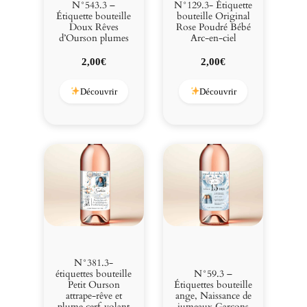
N°543.3 –
N°129.3- Étiquette
Étiquette bouteille
bouteille Original
Doux Rêves
Rose Poudré Bébé
d’Ourson plumes
Arc-en-ciel
2,00
€
2,00
€
Découvrir
Découvrir
N°381.3-
étiquettes bouteille
N°59.3 –
Petit Ourson
Étiquettes bouteille
attrape-rêve et
ange, Naissance de
plume cerf-volant
jumeaux Garçons