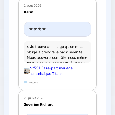
2 août 2026
Karin
★★★★
« Je trouve dommage qu'on nous
oblige à prendre le pack sérénité.
Nous pouvons contrôler nous même
ce que nous avons marqué, lorsqu'il
N°531 Faire-part mariage
s'agit de simples modifications, sinon
à part ça, les faire-part sont sympas
humoristique Titanic
»
Réponse
29 juillet 2026
Severine Richard