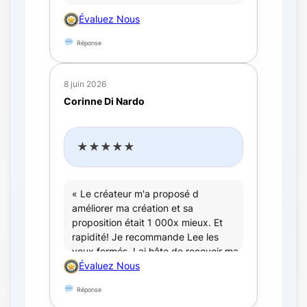
Évaluez Nous
Réponse
8 juin 2026
Corinne Di Nardo
★★★★★
« Le créateur m'a proposé d
améliorer ma création et sa
proposition était 1 000x mieux. Et
rapidité! Je recommande Lee les
yeux fermés J ai hâte de recevoir ma
commande! »
Évaluez Nous
Réponse