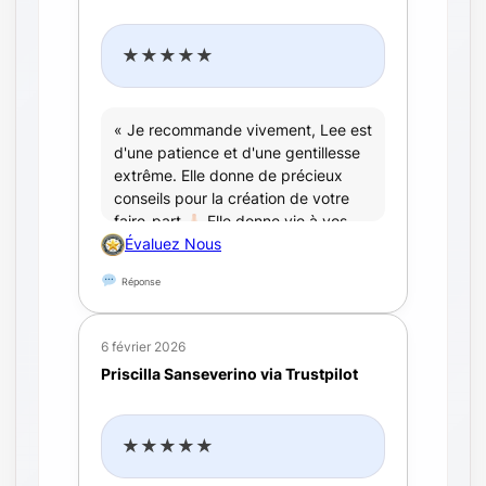
★★★★★
« Je recommande vivement, Lee est
d'une patience et d'une gentillesse
extrême. Elle donne de précieux
conseils pour la création de votre
faire-part
Elle donne vie à vos
idées de départ pour que celui-ci
Évaluez Nous
vous représente le mieux
Merci
Réponse
beaucoup, je vous conseillerai
par
Coralie Duchene »
6 février 2026
Priscilla Sanseverino via Trustpilot
★★★★★