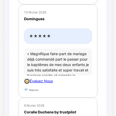
13 février 2026
Domingues
★★★★★
« Magnifique faire-part de mariage
déjà commandé part le passer pour
le baptêmes de mes deux enfants je
suis très satisfaite et super travail et
livraison rapide et soignée je
recommande »
Évaluez Nous
Réponse
9 février 2026
Coralie Duchene by trustpilot