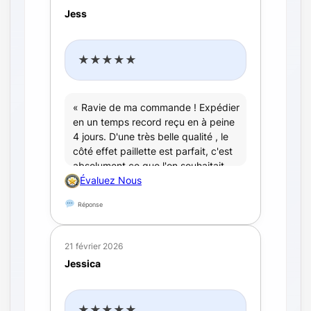
Jess
★★★★★
« Ravie de ma commande ! Expédier
en un temps record reçu en à peine
4 jours. D'une très belle qualité , le
côté effet paillette est parfait, c'est
absolument ce que l'on souhaitait.
Merci encore pour ce travail
Évaluez Nous
remarquable :). Le Service de
Réponse
relecture est extrêmement rapide
également tout est fait pour avoir
pleine satisfaction »
21 février 2026
Jessica
★★★★★