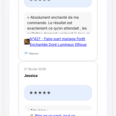
« Absolument enchanté de ma
commande. Le résultat est
exactement ce qu’on attendait , les
paillettes donnent vraiment le truc en
N°427 - Faire-part mariage Forêt
plus. Et l’envoie à été hyper raide.
Merci
Enchantée Doré Lumineux Elfique
!! »
Réponse
21 février 2026
Jessica
★★★★★
« Très bien »
Rien ne se perd, tout se