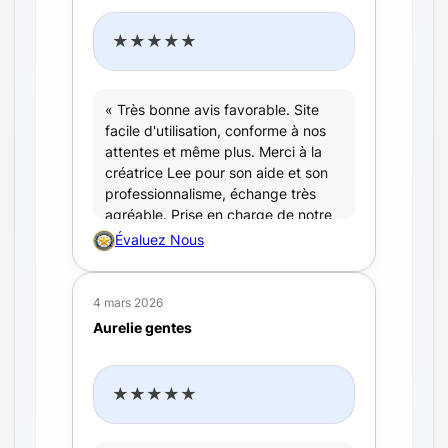
★★★★★
« Très bonne avis favorable. Site
facile d'utilisation, conforme à nos
attentes et même plus. Merci à la
créatrice Lee pour son aide et son
professionnalisme, échange très
agréable. Prise en charge de notre
demande très rapide, expédition
Évaluez Nous
également. Plus qu'as attendre de
les recevoir. Merci beaucoup.
»
4 mars 2026
Aurelie gentes
★★★★★