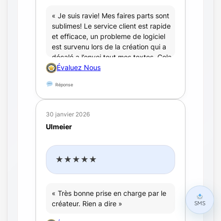
« Je suis ravie! Mes faires parts sont
sublimes! Le service client est rapide
et efficace, un probleme de logiciel
est survenu lors de la création qui a
décalé a l’envoi tout mes textes. Cela
a tout de suite été detecté et reglé
Évaluez Nous
avec rapidité et efficacité. D’une
Réponse
gentillesse et d’une bienveillance, a
la recherche de notre satisfaction et
du meilleur resultat possible. Merci
30 janvier 2026
encore pour tout et à très vite pour
Ulmeier
une nouvelle commande »
★★★★★
« Très bonne prise en charge par le
SMS
créateur. Rien a dire »