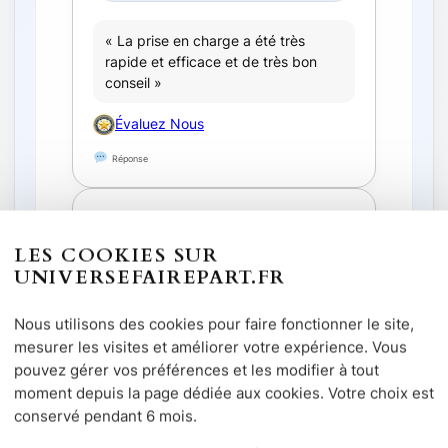
« La prise en charge a été très
rapide et efficace et de très bon
conseil »
Évaluez Nous
Réponse
25 juin 2026
Leroux
LES COOKIES SUR
UNIVERSEFAIREPART.FR
★★★★★
Nous utilisons des cookies pour faire fonctionner le site,
mesurer les visites et améliorer votre expérience. Vous
pouvez gérer vos préférences et les modifier à tout
« Merci Lee pour votre gentillesse
moment depuis la page dédiée aux cookies. Votre choix est
votre rapidité votre talent de
conservé pendant 6 mois.
création. Créations toujours au top
depuis plusieurs années que ce soit