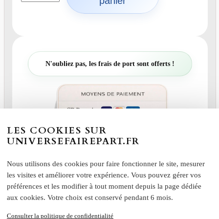
panier
a
n
t
i
t
é
N'oubliez pas, les frais de port sont offerts !
d
e
C
r
é
a
LES COOKIES SUR
t
UNIVERSEFAIREPART.FR
i
o
Nous utilisons des cookies pour faire fonctionner le site, mesurer
n
les visites et améliorer votre expérience. Vous pouvez gérer vos
U
n
préférences et les modifier à tout moment depuis la page dédiée
i
aux cookies. Votre choix est conservé pendant 6 mois.
q
Consulter la politique de confidentialité
u