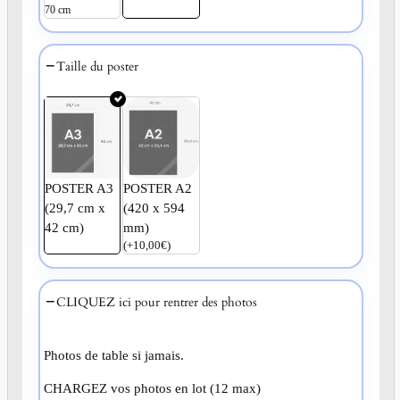
70 cm
Taille du poster
POSTER A3
POSTER A2
(29,7 cm x
(420 x 594
42 cm)
mm)
(
+
10,00
€
)
CLIQUEZ ici pour rentrer des photos
Photos de table si jamais.
CHARGEZ vos photos en lot (12 max)