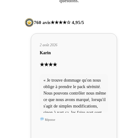
questions.
760 avis
★★★★☆ 4,95/5
2 août 2026
Karin
★★★★
« Je trouve dommage qu'on nous
oblige à prendre le pack sérénité.
Nous pouvons contrôler nous même
ce que nous avons marqué, lorsqu'il
s'agit de simples modifications,
sinon à part ça, les faire-part sont
sympas »
Réponse