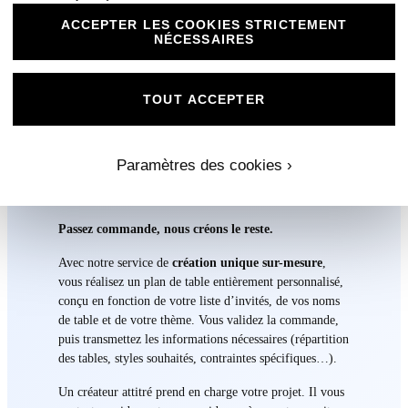
e
ACCEPTER LES COOKIES STRICTEMENT
P
NÉCESSAIRES
l
a
n
TOUT ACCEPTER
d
Informations produit
e
t
Paramètres des cookies ›
a
b
l
Passez commande, nous créons le reste.
e
Avec notre service de
création unique sur-mesure
,
vous réalisez un plan de table entièrement personnalisé,
conçu en fonction de votre liste d’invités, de vos noms
de table et de votre thème. Vous validez la commande,
puis transmettez les informations nécessaires (répartition
des tables, styles souhaités, contraintes spécifiques…).
Un créateur attitré prend en charge votre projet. Il vous