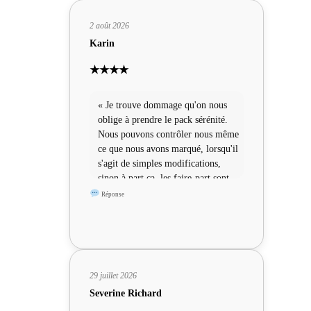
2 août 2026
Karin
★★★★
« Je trouve dommage qu'on nous
oblige à prendre le pack sérénité.
Nous pouvons contrôler nous même
ce que nous avons marqué, lorsqu'il
s'agit de simples modifications,
sinon à part ça, les faire-part sont
sympas »
Réponse
29 juillet 2026
Severine Richard