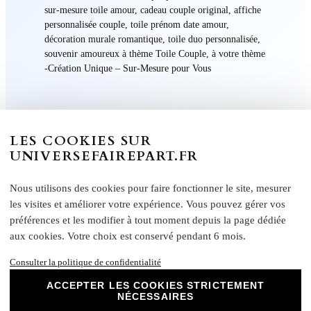
a
sur-mesure toile amour, cadeau couple original, affiche
r
personnalisée couple, toile prénom date amour,
décoration murale romantique, toile duo personnalisée,
i
souvenir amoureux à thème Toile Couple, à votre thème
a
-Création Unique – Sur-Mesure pour Vous
g
e
LES COOKIES SUR
UNIVERSEFAIREPART.FR
Informations Supplémentaire
Nous utilisons des cookies pour faire fonctionner le site, mesurer
les visites et améliorer votre expérience. Vous pouvez gérer vos
préférences et les modifier à tout moment depuis la page dédiée
Caractéristiques :
aux cookies. Votre choix est conservé pendant 6 mois.
Effet : recto lisse et non couché, verso mat
Consulter la politique de confidentialité
FAIRE-PART LIVRET Grammage : 250 g/m²
FAIRE-PART RECTO VERSO – Grammage :
ACCEPTER LES COOKIES STRICTEMENT
370 g/m²
NÉCESSAIRES