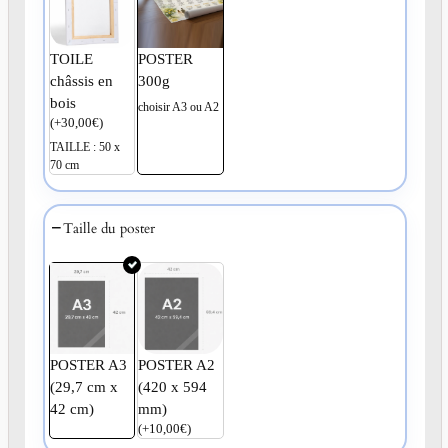
TOILE
POSTER
châssis en
300g
bois
choisir A3 ou A2
(
+
30,00
€
)
TAILLE : 50 x
70 cm
Taille du poster
POSTER A3
POSTER A2
(29,7 cm x
(420 x 594
42 cm)
mm)
(
+
10,00
€
)