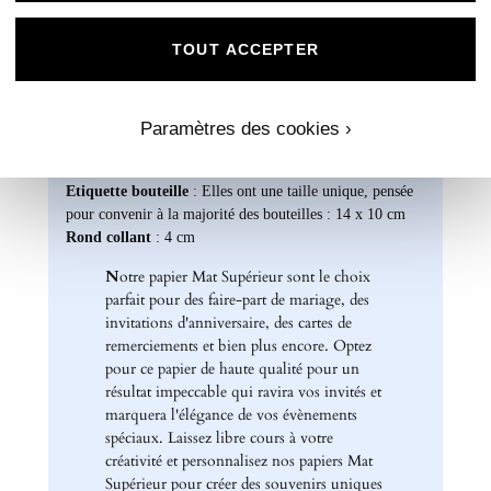
Formats disponibles :
Livret : 14,5 x 29,4 cm (Ouvert) / 14,5 x 13,8 cm
TOUT ACCEPTER
(Fermé)
Carte recto verso : 14 x 15 cm
Format A5 portrait : 14 x 21 cm
Paramètres des cookies ›
Format A6 portrait : 10,5 x 14 cm
Format rectangle paysage : 21 x 10 cm
Etiquette bouteille
: Elles ont une taille unique, pensée
pour convenir à la majorité des bouteilles : 14 x 10 cm
Rond collant
: 4 cm
N
otre papier Mat Supérieur sont le choix
parfait pour des faire-part de mariage, des
invitations d'anniversaire, des cartes de
remerciements et bien plus encore. Optez
pour ce papier de haute qualité pour un
résultat impeccable qui ravira vos invités et
marquera l'élégance de vos évènements
spéciaux. Laissez libre cours à votre
créativité et personnalisez nos papiers Mat
Supérieur pour créer des souvenirs uniques