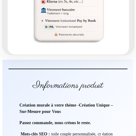
o
n
U
n
i
q
u
e
t
o
i
l
Informations produit
e
p
h
Création murale à votre thème -Création Unique –
o
Sur-Mesure pour Vous
t
o
Passez commande, nous créons le reste.
s
m
Mots-clés SEO :
toile couple personnalisée, cr éation