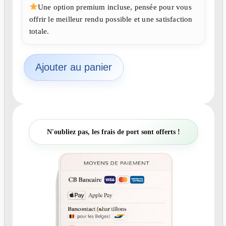
Une option premium incluse, pensée pour vous
offrir le meilleur rendu possible et une satisfaction
totale.
q
Ajouter au panier
u
a
n
t
i
t
N'oubliez pas, les frais de port sont offerts !
é
d
e
C
r
é
a
t
i