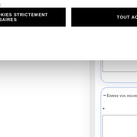
é
*
KIES STRICTEMENT
TOUT A
SAIRES
Entrez vos recom
*