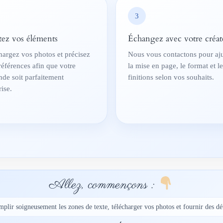
3
tez vos éléments
Échangez avec votre créat
hargez vos photos et précisez
Nous vous contactons pour aju
références afin que votre
la mise en page, le format et l
de soit parfaitement
finitions selon vos souhaits.
ise.
Allez, commençons :
mplir soigneusement les zones de texte, télécharger vos photos et fournir des dét