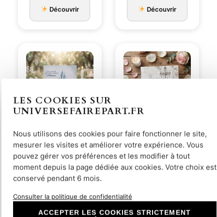
initial
actuel
initial
actuel
Découvrir
Découvrir
était :
est :
était :
est :
3,00€.
2,80€.
4,00€.
3,50€.
LES COOKIES SUR
UNIVERSEFAIREPART.FR
N°72 – Faire-part
N°360 – Un
Nous utilisons des cookies pour faire fonctionner le site,
château crayon
mariage
mesurer les visites et améliorer votre expérience. Vous
Cendrillon
enchanteur Faire-
2,80
€
2,80
€
pouvez gérer vos préférences et les modifier à tout
part champêt…
moment depuis la page dédiée aux cookies. Votre choix est
conservé pendant 6 mois.
Découvrir
Découvrir
Consulter la politique de confidentialité
ACCEPTER LES COOKIES STRICTEMENT