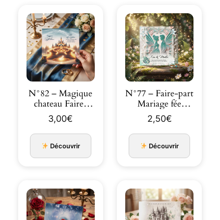
N°82 – Magique
N°77 – Faire-part
chateau Faire-
Mariage fée
part Cendrillon
clochette et
3,00
€
2,50
€
Pan…
Prince
Découvrir
Découvrir