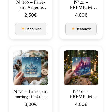
N°166 – Faire-
N°25 –
part Argenté
PREMIUM
Fuchsia glitter
Faire-part
2,50
€
4,00
€
mariage Château
Belle …
Découvrir
Découvrir
N°91 – Faire-part
N°165 –
mariage Château
PREMIUM
Cendrillon enn…
Faire-part
3,00
€
4,00
€
Château tout