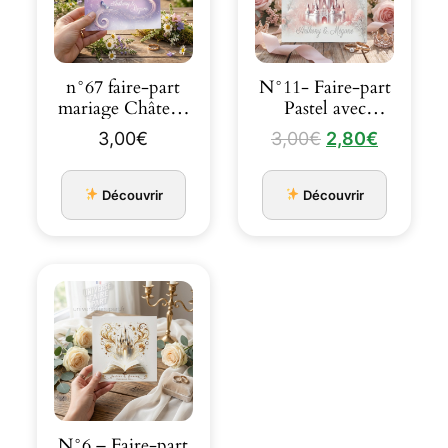
n°67 faire-part
N°11- Faire-part
mariage Château
Pastel avec
de Cendrillon
Château Rose
Le
Le
3,00
€
3,00
€
2,80
€
Parme et…
Dessiné à la…
prix
prix
initial
actuel
Découvrir
Découvrir
était :
est :
3,00€.
2,80€.
N°6 – Faire-part