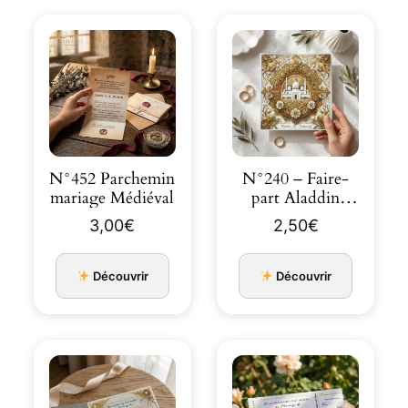
N°452 Parchemin
N°240 – Faire-
mariage Médiéval
part Aladdin
Agrabah, style
3,00
€
2,50
€
oriental
Découvrir
Découvrir