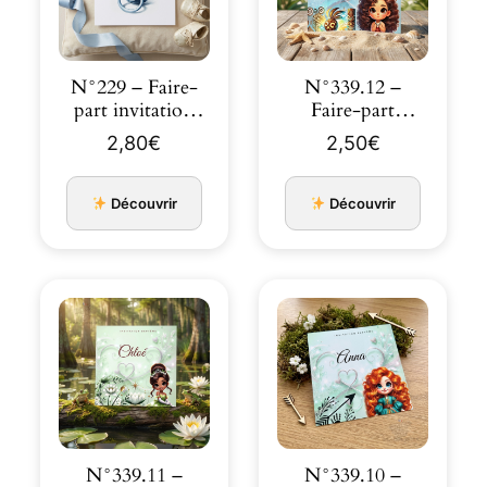
N°229 – Faire-
N°339.12 –
part invitation
Faire-part
Prince château
invitation
2,80
€
2,50
€
bleu
Princesses de c…
Découvrir
Découvrir
N°339.11 –
N°339.10 –