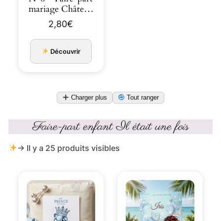
mariage Château
Or conte de fées
2,80
€
Découvrir
Charger plus
Tout ranger
Faire-part enfant Il était une fois
→ Il y a 25 produits visibles