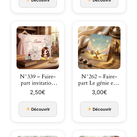
N°339 – Faire-
N°262 – Faire-
part invitation
part Le génie et la
Princesses de
lampe Aladdin…
2,50
€
3,00
€
cont…
Découvrir
Découvrir