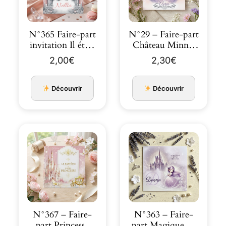
N°365 Faire-part
N°29 – Faire-part
invitation Il était
Château Minnie
une fois une pri…
princesse Parme
2,00
€
2,30
€
pastel
Découvrir
Découvrir
N°367 – Faire-
N°363 – Faire-
part Princesse
part Magique au