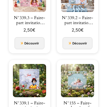
N°339.3 – Faire-
N°339.2 – Faire-
part invitation
part invitation
Princesses de
Princesses de
2,50
€
2,50
€
co…
co…
Découvrir
Découvrir
N°339.1 – Faire-
N°155 – Faire-