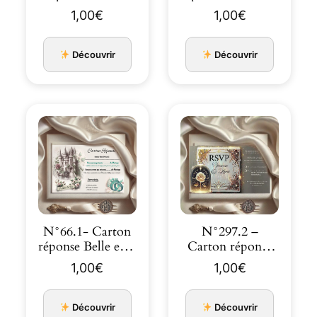
mariage Carrosse
mariage Carrosse
1,00
€
1,00
€
prince…
prin…
Découvrir
Découvrir
N°66.1- Carton
N°297.2 –
réponse Belle et la
Carton réponse
bête château
Pass Magique
1,00
€
1,00
€
invit…
Invitation…
Découvrir
Découvrir