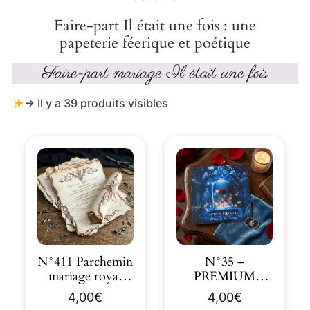
Faire-part Il était une fois : une
papeterie féerique et poétique
Faire-part mariage Il était une fois
→ Il y a 39 produits visibles
N°411 Parchemin
N°35 –
mariage royal
PREMIUM
arabesque
Faire-part
4,00
€
4,00
€
contour brulé
Histoire éternelle