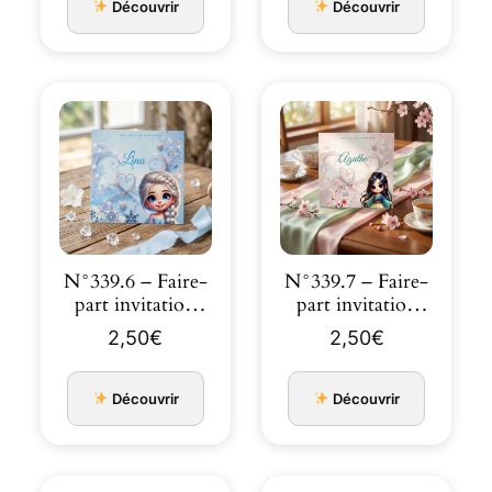
Découvrir
Découvrir
N°339.6 – Faire-
N°339.7 – Faire-
part invitation
part invitation
Princesses de
Princesses de
2,50
€
2,50
€
co…
co…
Découvrir
Découvrir