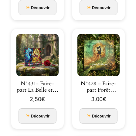
événemen…
Découvrir
Découvrir
N°431- Faire-
N°428 – Faire-
part La Belle et la
part Forêt
Bête Mariage
enchantée avec
2,50
€
3,00
€
fées mar…
Découvrir
Découvrir