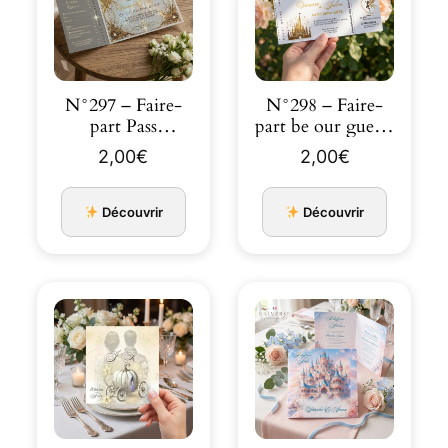
N°297 – Faire-
N°298 – Faire-
part Pass
part be our guest-
Magique
Chateau pass ti…
2,00
€
2,00
€
Invitation VIP
M…
Découvrir
Découvrir