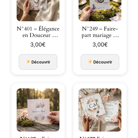
N°401 – Élégance
N°249 – Faire-
en Douceur :
part mariage au
Faire-part avec
Pays des
3,00
€
3,00
€
No…
Merveille…
Découvrir
Découvrir