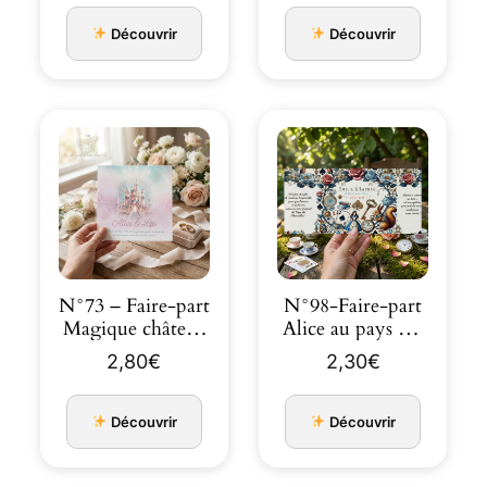
Découvrir
Découvrir
N°73 – Faire-part
N°98-Faire-part
Magique château
Alice au pays des
rose bleu et …
merveilles faire-
2,80
€
2,30
€
pa…
Découvrir
Découvrir