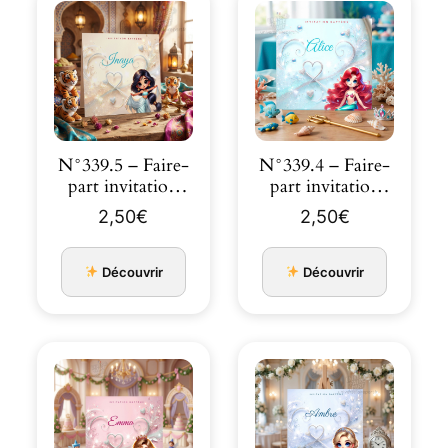
N°339.5 – Faire-
N°339.4 – Faire-
part invitation
part invitation
Princesses de
Princesses de
2,50
€
2,50
€
co…
co…
Découvrir
Découvrir