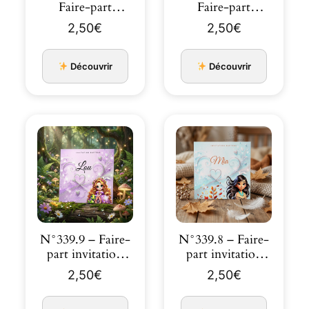
Faire-part
Faire-part
invitation
invitation
2,50
€
2,50
€
Princesses de c…
Princesses de c…
Découvrir
Découvrir
N°339.9 – Faire-
N°339.8 – Faire-
part invitation
part invitation
Princesses de
Princesses de
2,50
€
2,50
€
co…
co…