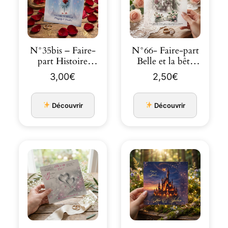
N°35bis – Faire-
N°66- Faire-part
part Histoire
Belle et la bête
éternelle belle e…
chateau invitation
3,00
€
2,50
€
…
Découvrir
Découvrir