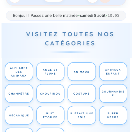
Bonjour ! Passez une belle matinée
•
samedi 8 août
•
10:05
VISITEZ TOUTES NOS
CATÉGORIES
ALPHABET
ANGE ET
ANIMAUX
DES
ANIMAUX
PLUME
ENFANT
ANIMAUX
GOURMANDIS
CHAMPÊTRE
CHOUPINOU
COSTUME
E
NUIT
IL ÉTAIT UNE
SUPER
MÉCANIQUE
ÉTOILÉE
FOIS
HÉROS