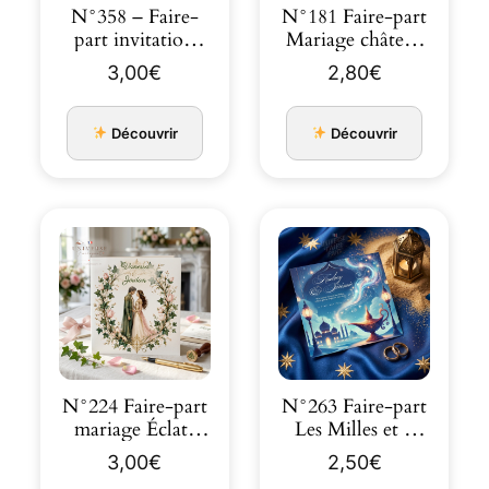
N°358 – Faire-
N°181 Faire-part
part invitation
Mariage château
Cendrillon
or rose Royal
3,00
€
2,80
€
citrou…
tendres…
Découvrir
Découvrir
N°224 Faire-part
N°263 Faire-part
mariage Éclats
Les Milles et 1
d’Amour royal
Nuit Aladdin
3,00
€
2,50
€
mariage