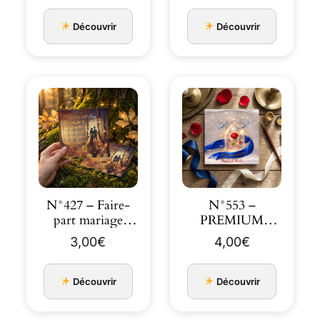
b…
Découvrir
Découvrir
N°427 – Faire-
N°553 –
part mariage
PREMIUM
Forêt Enchantée
Faire-part
3,00
€
4,00
€
Doré …
Histoire éternelle
…
Découvrir
Découvrir