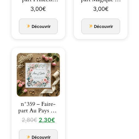
château rose et
Château et fée
3,00
€
3,00
€
doré
pa…
Découvrir
Découvrir
n°359 – Faire-
part Au Pays des
Merveilles Alice
Le
Le
2,80
€
2,30
€
…
prix
prix
initial
actuel
Découvrir