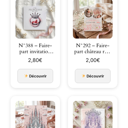
N°388 – Faire-
N°292 – Faire-
part invitation
part château rose
Princesse château
naissance ou Ba…
2,80
€
2,00
€
…
Découvrir
Découvrir