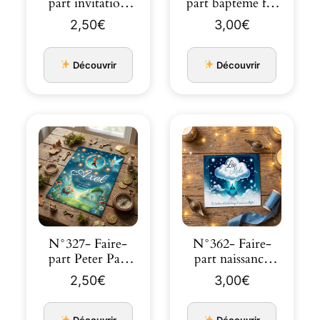
part invitation
part baptême fée
Princesses de
clochette
2,50
€
3,00
€
co…
champêtre
Découvrir
Découvrir
N°327- Faire-
N°362- Faire-
part Peter Pan
part naissance
aux pays
jumeaux la lampe
2,50
€
3,00
€
imaginaire
magique…
Découvrir
Découvrir