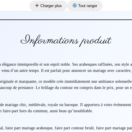
Charger plus
Tout ranger
Informations produit
 élégance intemporelle et son esprit noble. Ses arabesques raffinées, son style 
enu d’un autre temps. Il est parfait pour annoncer un mariage avec caractère,
 originale et marquante, ce modèle crée immédiatement une ambiance solennelle 
ucoup de prestance. Le brûlage du contour est compris dans le prix, pour un résu
de mariage chic, médiévale, royale ou baroque. Il apportera à votre événement 
n faire-part hors du commun, aussi beau qu’inoubliable.
al, faire part mariage arabesque, faire part contour brulé, faire part mariage p