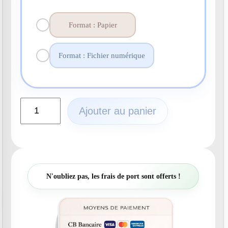
Format : Papier
Format : Fichier numérique
q
Ajouter au panier
u
a
n
t
i
t
N'oubliez pas, les frais de port sont offerts !
é
d
e
N
°