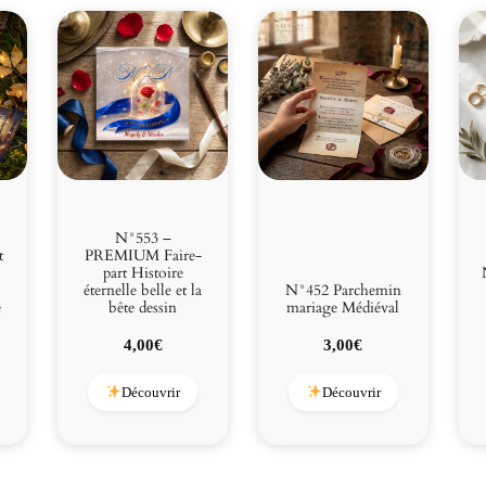
N°553 –
t
PREMIUM Faire-
part Histoire
éternelle belle et la
N°452 Parchemin
e
bête dessin
mariage Médiéval
4,00
€
3,00
€
Découvrir
Découvrir