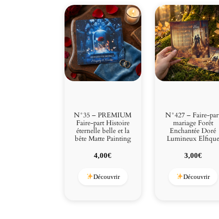
N°35 – PREMIUM
N°427 – Faire-par
Faire-part Histoire
mariage Forêt
éternelle belle et la
Enchantée Doré
bête Matte Painting
Lumineux Elfiqu
4,00
€
3,00
€
Découvrir
Découvrir