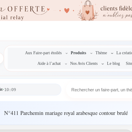
Aux Faire-part étoilés
Produits
Thème
La créat
Aide à l’achat
Nos Avis Clients
Le blog
Sit
R
ût
•
10:09
e
c
h
e
N°411 Parchemin mariage royal arabesque contour brulé
r
c
h