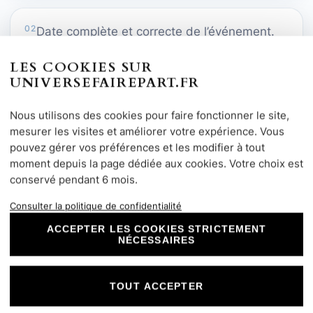
02
Date complète et correcte de l’événement.
LES COOKIES SUR
UNIVERSEFAIREPART.FR
03
Horaires de la cérémonie, du repas ou de la
réception.
Nous utilisons des cookies pour faire fonctionner le site,
mesurer les visites et améliorer votre expérience. Vous
pouvez gérer vos préférences et les modifier à tout
moment depuis la page dédiée aux cookies. Votre choix est
04
Adresse précise de chaque lieu.
conservé pendant 6 mois.
Consulter la politique de confidentialité
05
Numéros de téléphone et coordonnées de
ACCEPTER LES COOKIES STRICTEMENT
NÉCESSAIRES
réponse.
TOUT ACCEPTER
06
Date limite de réponse des invités.