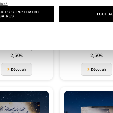
alité
KIES STRICTEMENT
TOUT A
SAIRES
re-part Romantique
N°85 Faire-part songes d’été
ilés couple champêtre
rosier d’amo…
2,50
€
2,50
€
Découvrir
Découvrir