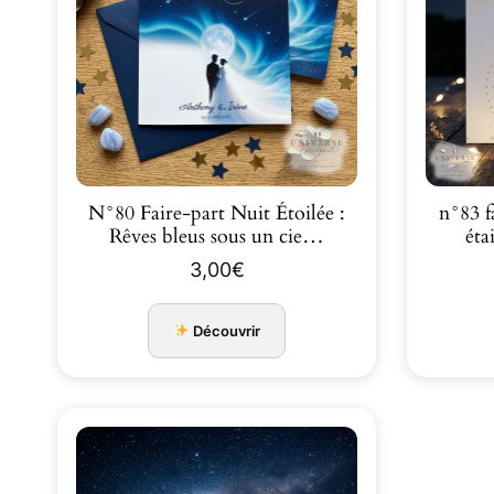
N°80 Faire-part Nuit Étoilée :
n°83 f
Rêves bleus sous un cie…
éta
3,00
€
Découvrir