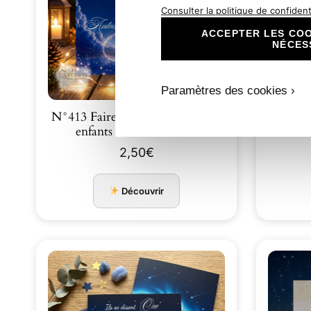
Consulter la politique de confidenti
ACCEPTER LES COO
NÉCES
Paramètres des cookies ›
N°413 Faire-part nuit étoilés les
N°414 Fai
enfants annoncent le…
Éto
2,50
€
Découvrir