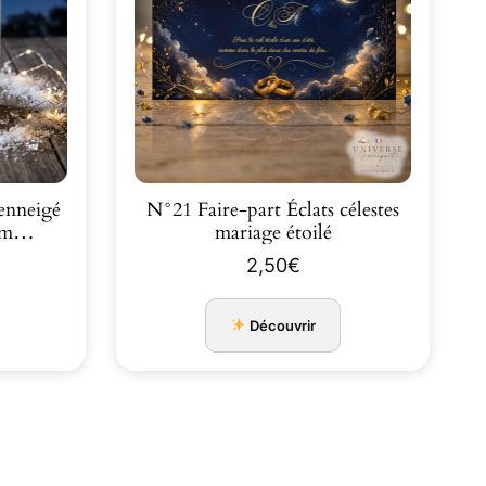
 enneigé
N°21 Faire-part Éclats célestes
s m…
mariage étoilé
2,50
€
Découvrir