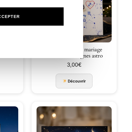
CCEPTER
N°54 Faire-part mariage
constellations signes astro
3,00
€
Découvrir