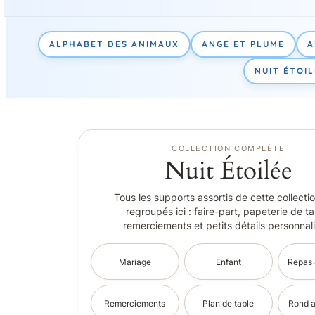
ALPHABET DES ANIMAUX
ANGE ET PLUME
A
NUIT ÉTOIL
COLLECTION COMPLÈTE
Nuit Étoilée
Tous les supports assortis de cette collecti
regroupés ici : faire-part, papeterie de ta
remerciements et petits détails personnal
Mariage
Enfant
Repas 
Remerciements
Plan de table
Rond a