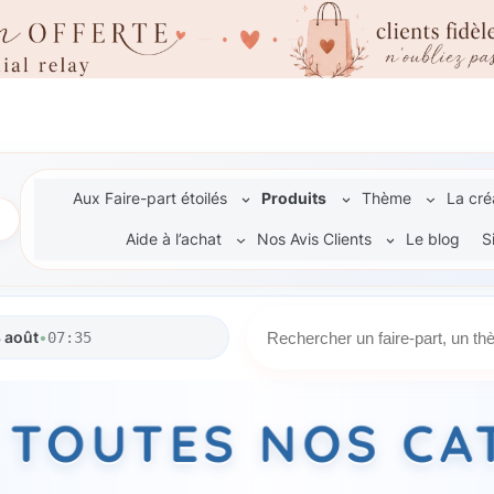
Aux Faire-part étoilés
Produits
Thème
La cré
Aide à l’achat
Nos Avis Clients
Le blog
S
R
 août
•
07:35
e
c
h
Z TOUTES NOS CA
e
r
c