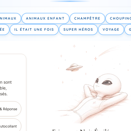
h
e
NIMAUX
ANIMAUX ENFANT
CHAMPÊTRE
CHOUPIN
r
ÉE
IL ÉTAIT UNE FOIS
SUPER HÉROS
VOYAGE
on sont
ble,
isés.
& Réponse
utocollant