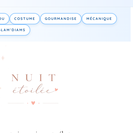
OU
COSTUME
GOURMANDISE
MÉCANIQUE
GLAM’DIAMS