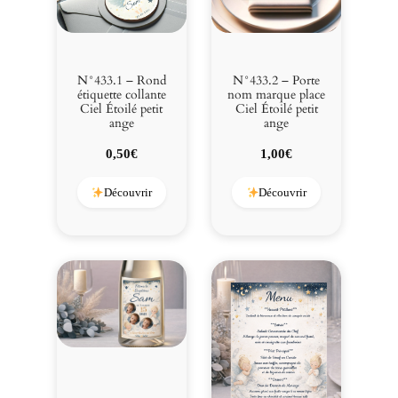
i
l
é
N°433.1 – Rond
N°433.2 – Porte
étiquette collante
nom marque place
Ciel Étoilé petit
Ciel Étoilé petit
ange
ange
0,50
€
1,00
€
Découvrir
Découvrir