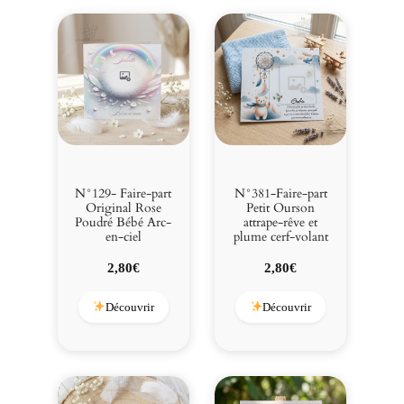
N°129- Faire-part
N°381-Faire-part
Original Rose
Petit Ourson
Poudré Bébé Arc-
attrape-rêve et
en-ciel
plume cerf-volant
2,80
€
2,80
€
Découvrir
Découvrir