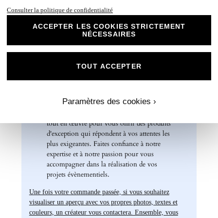
parfait pour des faire-part de mariage, des
Consulter la politique de confidentialité
invitations d'anniversaire, des cartes de
remerciements et bien plus encore. Optez
ACCEPTER LES COOKIES STRICTEMENT
pour ce papier de haute qualité pour un
NÉCESSAIRES
résultat impeccable qui ravira vos invités et
marquera l'élégance de vos évènements
spéciaux. Laissez libre cours à votre
TOUT ACCEPTER
créativité et personnalisez nos papiers Mat
Supérieur pour créer des souvenirs uniques
et inoubliables.
Paramètres des cookies ›
Chez Universe Faire-part, nous mettons
tout en œuvre pour vous offrir des produits
d'exception qui répondent à vos attentes les
plus exigeantes. Faites confiance à notre
expertise et à notre passion pour vous
accompagner dans la réalisation de vos
projets évènementiels.
Une fois votre commande passée, si vous souhaitez
visualiser un aperçu avec vos propres photos, textes et
couleurs, un créateur vous contactera. Ensemble, vous