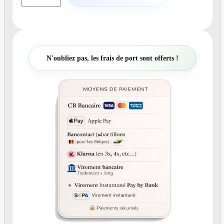
a
n
t
i
t
N'oubliez pas, les frais de port sont offerts !
é
d
e
N
°
2
8
9
F
a
i
r
e
-
P