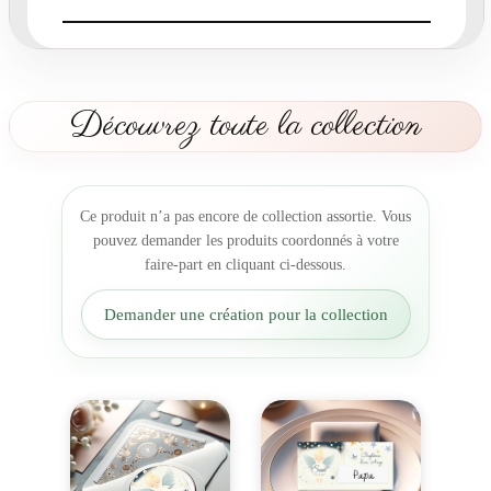
a
r
t
d
e
Découvrez toute la collection
N
a
i
s
Ce produit n’a pas encore de collection assortie. Vous
s
pouvez demander les produits coordonnés à votre
a
faire-part en cliquant ci-dessous.
n
c
Demander une création pour la collection
e
C
i
e
l
É
t
o