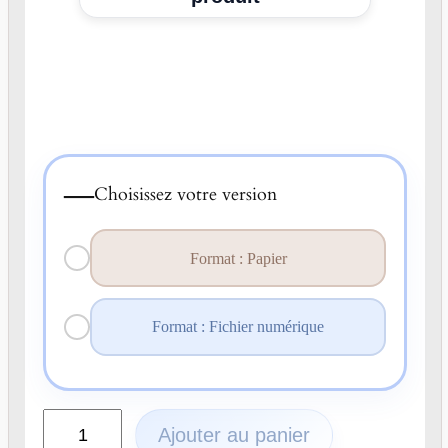
—
Choisissez votre version
Format : Papier
Format : Fichier numérique
q
Ajouter au panier
u