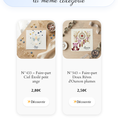
la même catégorie
N°433 – Faire-part
N°543 – Faire-part
Ciel Étoilé petit
Doux Rêves
ange
d’Ourson plumes
2,80
€
2,50
€
Découvrir
Découvrir