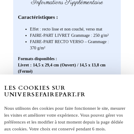
Informations Supplémentaire
Caractéristiques :
Effet : recto lisse et non couché, verso mat
FAIRE-PART LIVRET Grammage : 250 g/m²
FAIRE-PART RECTO VERSO – Grammage :
370 g/m²
Formats disponibles :
Livret : 14,5 x 29,4 cm (Ouvert) / 14,5 x 13,8 cm
(Fermé)
Carte recto verso : 14 x 15 cm
LES COOKIES SUR
Format A5 portrait : 14 x 21 cm
UNIVERSEFAIREPART.FR
Format A6 portrait : 10,5 x 14 cm
Format rectangle paysage : 21 x 10 cm
Etiquette bouteille
: Elles ont une taille unique, pensée
Nous utilisons des cookies pour faire fonctionner le site, mesurer
pour convenir à la majorité des bouteilles : 14 x 10 cm
les visites et améliorer votre expérience. Vous pouvez gérer vos
Rond collant
: 4 cm
préférences et les modifier à tout moment depuis la page dédiée
aux cookies. Votre choix est conservé pendant 6 mois.
N
otre papier Mat Supérieur sont le choix