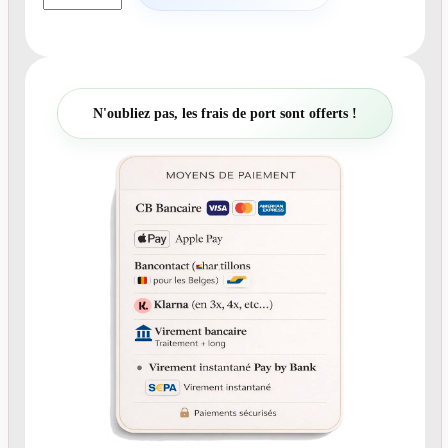
a
n
t
i
t
N'oubliez pas, les frais de port sont offerts !
é
d
e
N
°
3
0
4
-
F
a
i
r
e
-