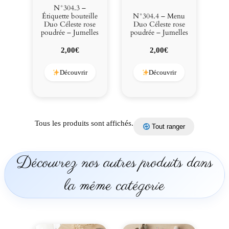
N°304.3 –
Étiquette bouteille
N°304.4 – Menu
Duo Céleste rose
Duo Céleste rose
poudrée – Jumelles
poudrée – Jumelles
2,00
€
2,00
€
Découvrir
Découvrir
Tous les produits sont affichés.
Tout ranger
Découvrez nos autres produits dans
la même catégorie