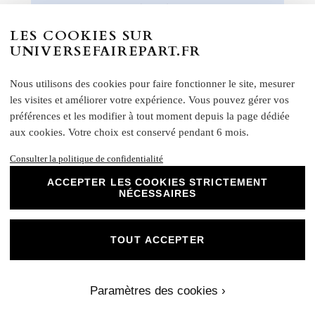
remerciements et bien plus encore. Optez
pour ce papier de haute qualité pour un
LES COOKIES SUR
résultat impeccable qui ravira vos invités et
UNIVERSEFAIREPART.FR
marquera l'élégance de vos évènements
spéciaux. Laissez libre cours à votre
créativité et personnalisez nos papiers Mat
Nous utilisons des cookies pour faire fonctionner le site, mesurer
Supérieur pour créer des souvenirs uniques
les visites et améliorer votre expérience. Vous pouvez gérer vos
et inoubliables.
préférences et les modifier à tout moment depuis la page dédiée
aux cookies. Votre choix est conservé pendant 6 mois.
Chez Universe Faire-part, nous mettons
tout en œuvre pour vous offrir des produits
Consulter la politique de confidentialité
d'exception qui répondent à vos attentes les
plus exigeantes. Faites confiance à notre
ACCEPTER LES COOKIES STRICTEMENT
NÉCESSAIRES
expertise et à notre passion pour vous
accompagner dans la réalisation de vos
projets évènementiels.
TOUT ACCEPTER
Une fois votre commande passée, si vous souhaitez
visualiser un aperçu avec vos propres photos, textes et
couleurs, un créateur vous contactera. Ensemble, vous
Paramètres des cookies ›
pourrez discuter des dimensions, de la disposition, des
couleurs et de toute autre modification que vous souhaitez