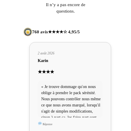
Il n’y a pas encore de
questions.
760 avis
★★★★☆ 4,95/5
2 août 2026
Karin
★★★★
« Je trouve dommage qu'on nous
oblige à prendre le pack sérénité.
Nous pouvons contrôler nous même
ce que nous avons marqué, lorsqu'il
s'agit de simples modifications,
sinon à part ça, les faire-part sont
sympas »
Réponse