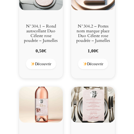
d
r
é
e
N°304.1 – Rond
N°304.2 – Portes
autocollant Duo
nom marque place
-
Céleste rose
Duo Céleste rose
J
poudrée – Jumelles
poudrée – Jumelles
u
0,50
€
1,00
€
m
e
Découvrir
Découvrir
l
l
e
s