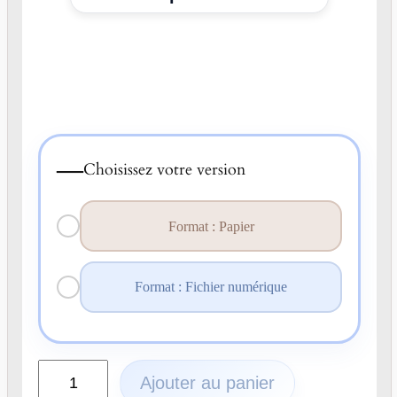
—
Choisissez votre version
Format : Papier
Format : Fichier numérique
q
Ajouter au panier
u