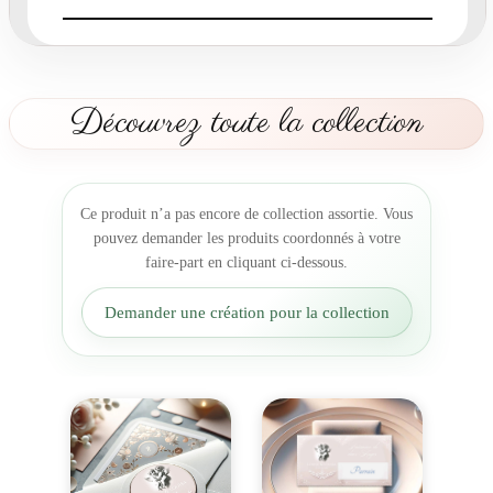
p
a
r
t
D
Découvrez toute la collection
u
o
C
é
Ce produit n’a pas encore de collection assortie. Vous
l
pouvez demander les produits coordonnés à votre
e
faire-part en cliquant ci-dessous.
s
t
Demander une création pour la collection
e
r
o
s
e
p
o
u