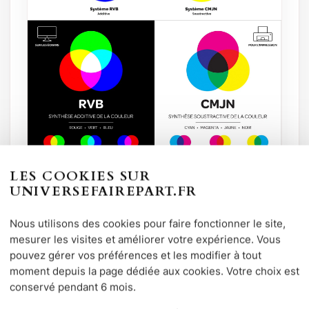
LES COOKIES SUR
UNIVERSEFAIREPART.FR
Nous utilisons des cookies pour faire fonctionner le site,
VALIDATION
mesurer les visites et améliorer votre expérience. Vous
Pourquoi faut-il valider un aperçu avant
pouvez gérer vos préférences et les modifier à tout
impression ?
moment depuis la page dédiée aux cookies. Votre choix est
conservé pendant 6 mois.
L’aperçu que vous validez est notre base de