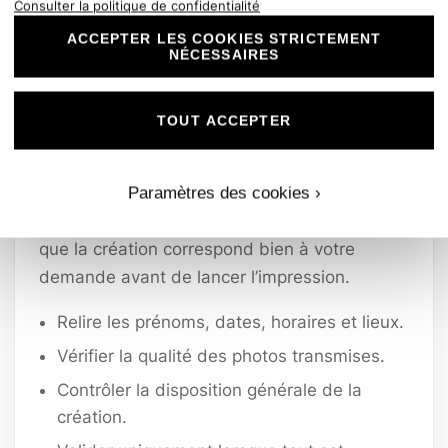
Consulter la politique de confidentialité
référence. Il permet de vérifier les textes, les
fautes, les prénoms, les dates, les horaires,
ACCEPTER LES COOKIES STRICTEMENT
NÉCESSAIRES
les lieux, la mise en page, le positionnement
des éléments et la qualité des photos
TOUT ACCEPTER
utilisées.
Le rendu couleur visible sur l’aperçu reste
indicatif, car il dépend de votre écran. En
Paramètres des cookies ›
revanche, la validation permet de confirmer
que la création correspond bien à votre
demande avant de lancer l’impression.
Relire les prénoms, dates, horaires et lieux.
Vérifier la qualité des photos transmises.
Contrôler la disposition générale de la
création.