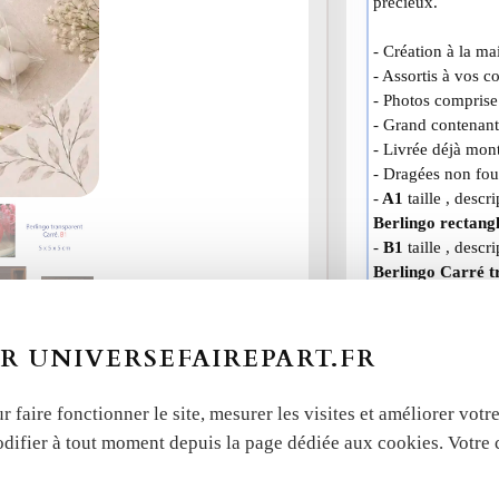
précieux.
- Création à la m
- Assortis à vos c
- Photos comprise 
- Grand contenan
- Livrée déjà mont
- Dragées non fou
-
A1
taille , descri
Berlingo rectang
-
B1
taille , descri
Berlingo Carré t
-
C1
taille , descri
Berlingo en tube
-
D1
taille , descri
R UNIVERSEFAIREPART.FR
Berlingo standa
r faire fonctionner le site, mesurer les visites et améliorer vo
odifier à tout moment depuis la page dédiée aux cookies. Votre
Choisissez votre