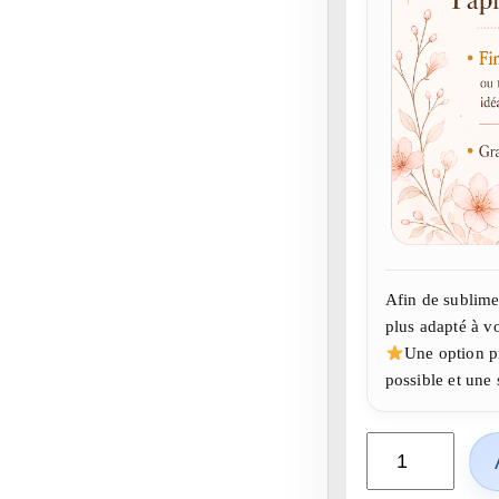
Afin de sublime
plus adapté à vo
Une option p
possible et une s
q
u
a