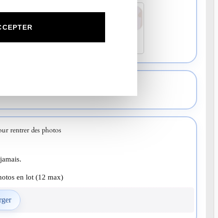
CCEPTER
B1
C1
D1
r rentrer vos infos
r rentrer des photos
 jamais.
tos en lot (12 max)