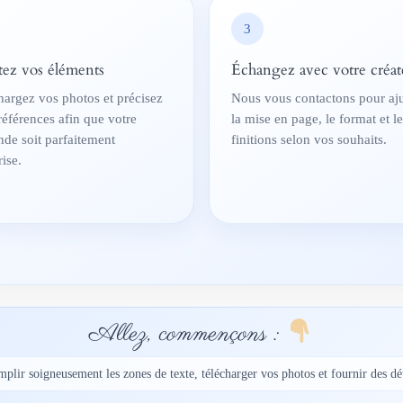
3
tez vos éléments
Échangez avec votre créat
hargez vos photos et précisez
Nous vous contactons pour aju
références afin que votre
la mise en page, le format et l
de soit parfaitement
finitions selon vos souhaits.
ise.
Allez, commençons :
mplir soigneusement les zones de texte, télécharger vos photos et fournir des dét