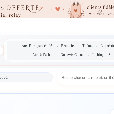
Aux Faire-part étoilés
Produits
Thème
La créat
Aide à l’achat
Nos Avis Clients
Le blog
Sit
R
5:51
e
c
h
e
r
c
h