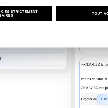
é
KIES STRICTEMENT
TOUT A
SAIRES
A1
CLIQUEZ ICI pou
CLIQUEZ ici pou
Photos de table si
CHARGEZ vos pho
Déposez ou