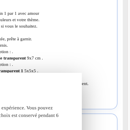
ain 1 par 1 avec amour
ouleurs et votre thème.
si vous le souhaitez.
t
ée, prête à garnir.
rnis.
ption : .
le transparent
9x7 cm .
ption : .
ransparent 1
5x5x5 .
ption : .
 en verre avec bouchon liege
10x2,5 transparent.
ption : .
rd
papier 6x9 .
tre expérience. Vous pouvez
 choix est conservé pendant 6
 forme de berlingo