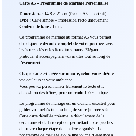
é
Carte A5 – Programme de Mariage Personnalisé
v
Dimensions :
14,8 × 21 cm (format A5 – portrait)
è
Type :
Carte simple – impression recto uniquement
n
Couleur de base :
Blanc
e
m
Ce programme de mariage au format A5 vous permet
e
d’indiquer
le déroulé complet de votre journée
, avec
n
les heures clés et les lieux importants. Élégant et
t
pratique, il accompagnera vos invités tout au long de
l’événement.
1
f
Chaque carte est
créée sur-mesure, selon votre thème
,
a
vos couleurs et votre ambiance.
c
Vous pouvez personnaliser librement le texte et la
e
disposition des icônes, pour un rendu 100 % unique.
Le programme de mariage est un élément essentiel pour
guider vos invités tout au long de votre journée spéciale.
Cette carte détaillée présente le déroulement de la
cérémonie et de la réception, permettant à vos proches
de suivre chaque étape de manière organisée. Le
programme de mariage ajoute une touche d’élégance à