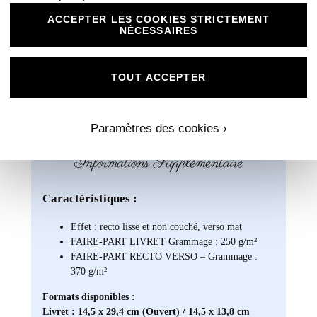
vos invités une expérience organisée et mémorable lors
ACCEPTER LES COOKIES STRICTEMENT
de votre événement spécial !
NÉCESSAIRES
TOUT ACCEPTER
Paramètres des cookies ›
Informations Supplémentaire
Caractéristiques :
Effet : recto lisse et non couché, verso mat
FAIRE-PART LIVRET Grammage : 250 g/m²
FAIRE-PART RECTO VERSO – Grammage :
370 g/m²
Formats disponibles :
Livret : 14,5 x 29,4 cm (Ouvert) / 14,5 x 13,8 cm