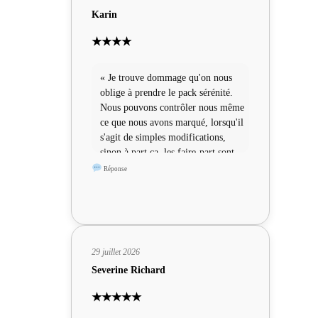
Karin
★★★★
« Je trouve dommage qu'on nous
oblige à prendre le pack sérénité.
Nous pouvons contrôler nous même
ce que nous avons marqué, lorsqu'il
s'agit de simples modifications,
sinon à part ça, les faire-part sont
sympas »
Réponse
29 juillet 2026
Severine Richard
★★★★★