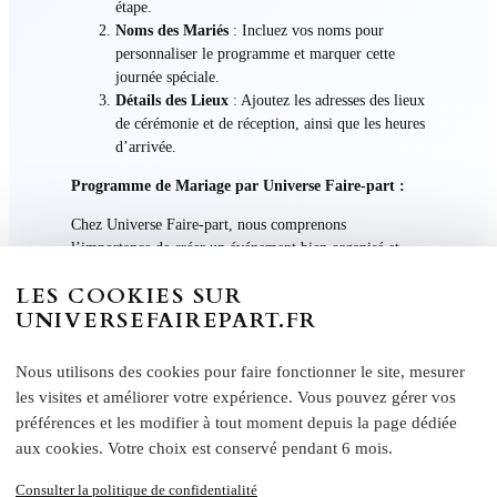
étape.
Noms des Mariés
: Incluez vos noms pour
personnaliser le programme et marquer cette
journée spéciale.
Détails des Lieux
: Ajoutez les adresses des lieux
de cérémonie et de réception, ainsi que les heures
d’arrivée.
Programme de Mariage par Universe Faire-part :
Chez Universe Faire-part, nous comprenons
l’importance de créer un événement bien organisé et
mémorable. C’est pourquoi nous proposons des
LES COOKIES SUR
programmes de mariage élégants et personnalisables qui
UNIVERSEFAIREPART.FR
s’intègrent harmonieusement à votre thème et à votre
style. Vous pourrez choisir parmi une variété de designs
raffinés et ajouter les détails personnalisés pour créer un
Nous utilisons des cookies pour faire fonctionner le site, mesurer
programme unique pour votre jour spécial.
les visites et améliorer votre expérience. Vous pouvez gérer vos
préférences et les modifier à tout moment depuis la page dédiée
Faites confiance à Universe Faire-part pour vous aider à
aux cookies. Votre choix est conservé pendant 6 mois.
guider vos invités à travers votre journée de mariage
avec élégance et clarté. Commandez dès maintenant et
Consulter la politique de confidentialité
personnalisez votre programme de mariage pour offrir à