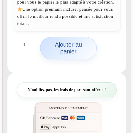
pour vous le papier le plus adapté à votre création.
Une option premium incluse, pensée pour vous
offrir le meilleur rendu possible et une satisfaction
totale.
q
Ajouter au
u
panier
a
n
t
i
t
é
N'oubliez pas, les frais de port sont offerts !
d
e
C
r
é
a
t