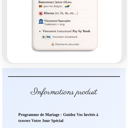
i
o
n
U
n
i
q
u
e
P
r
o
g
r
Informations produit
a
m
m
e
Programme de Mariage : Guidez Vos Invités à
d
travers Votre Jour Spécial
'