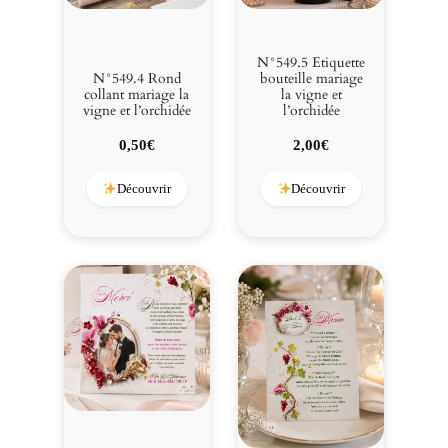
N°549.5 Etiquette
N°549.4 Rond
bouteille mariage
collant mariage la
la vigne et
vigne et l’orchidée
l’orchidée
0,50
€
2,00
€
Découvrir
Découvrir