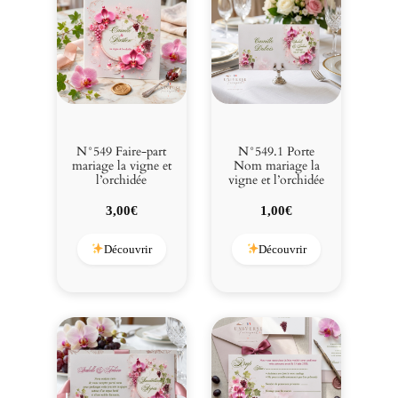
n
e
e
t
l
’
o
r
N°549 Faire-part
N°549.1 Porte
c
mariage la vigne et
Nom mariage la
l’orchidée
vigne et l’orchidée
h
i
3,00
€
1,00
€
d
é
Découvrir
Découvrir
e