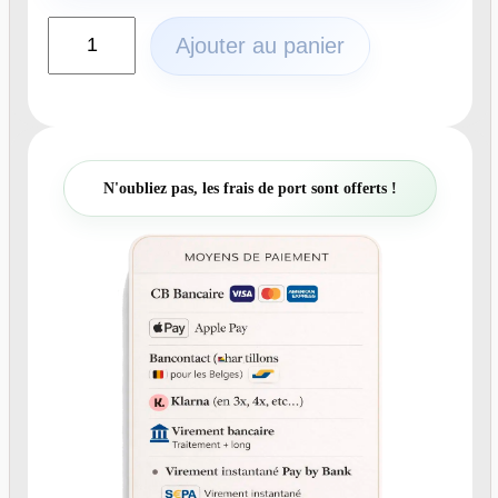
q
Ajouter au panier
u
a
n
t
i
t
N'oubliez pas, les frais de port sont offerts !
é
d
e
N
°
5
4
9
.
8
P
l
a