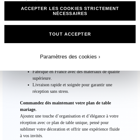
style
ACCEPTER LES COOKIES STRICTEMENT
Ce plan de table est entièrement personnalisable, de la
NÉCESSAIRES
disposition des tables aux couleurs et typographies. Vous
pouvez y intégrer des éléments spécifiques pour qu’il
corresponde parfaitement à votre vision.
TOUT ACCEPTER
Pourquoi choisir ce plan de table ?
Design harmonieux et élégant, en accord avec
Paramètres des cookies ›
votre thème de mariage.
Aide pratique pour guider vos invités avec clarté.
Fabriqué en France avec des matériaux de qualité
supérieure.
Livraison rapide et soignée pour garantir une
réception sans stress.
Commandez dès maintenant votre plan de table
mariage.
Ajoutez une touche d’organisation et d’élégance à votre
réception avec ce plan de table unique, pensé pour
sublimer votre décoration et offrir une expérience fluide
à vos invités.