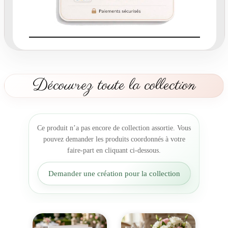
n
d
e
t
a
b
l
Découvrez toute la collection
e
m
a
r
Ce produit n’a pas encore de collection assortie. Vous
i
pouvez demander les produits coordonnés à votre
a
faire-part en cliquant ci-dessous.
g
e
Demander une création pour la collection
l
a
v
i
g