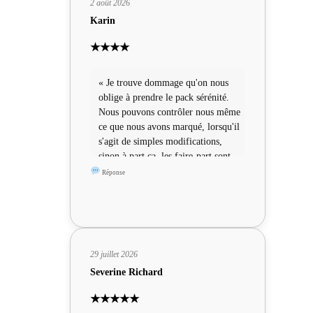
2 août 2026
Karin
★★★★
« Je trouve dommage qu'on nous
oblige à prendre le pack sérénité.
Nous pouvons contrôler nous même
ce que nous avons marqué, lorsqu'il
s'agit de simples modifications,
sinon à part ça, les faire-part sont
sympas »
Réponse
29 juillet 2026
Severine Richard
★★★★★