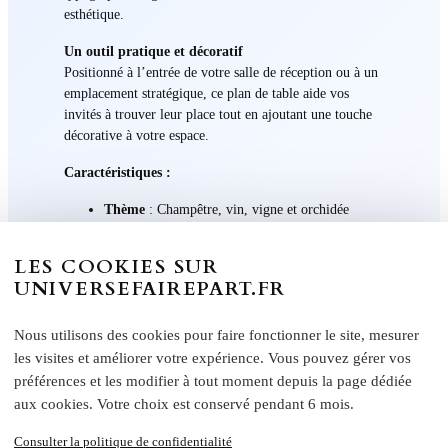
esthétique.
Un outil pratique et décoratif
Positionné à l’entrée de votre salle de réception ou à un
emplacement stratégique, ce plan de table aide vos
invités à trouver leur place tout en ajoutant une touche
décorative à votre espace.
Caractéristiques :
Thème
: Champêtre, vin, vigne et orchidée
fuchsia.
Dimensions
: Grand format pour une visibilité
LES COOKIES SUR
optimale.
UNIVERSEFAIREPART.FR
Couleurs principales
: Fuchsia, rouge, doré et
gris.
Texte
: Personnalisable avec les noms des invités
Nous utilisons des cookies pour faire fonctionner le site, mesurer
et des tables.
les visites et améliorer votre expérience. Vous pouvez gérer vos
Matériaux
: Impression haute qualité sur support
préférences et les modifier à tout moment depuis la page dédiée
rigide ou papier raffiné.
aux cookies. Votre choix est conservé pendant 6 mois.
Une personnalisation complète pour refléter votre
Consulter la politique de confidentialité