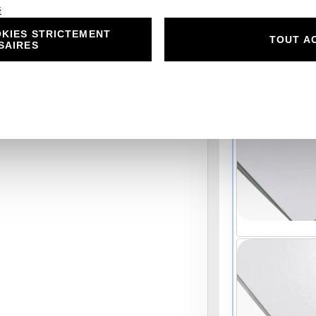
é
Carte imprimée re
KIES STRICTEMENT
TOUT A
SAIRES
Choisissez votre