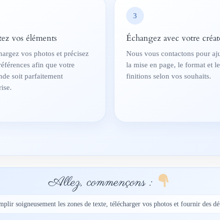
3
tez vos éléments
Échangez avec votre créat
hargez vos photos et précisez
Nous vous contactons pour aju
références afin que votre
la mise en page, le format et l
de soit parfaitement
finitions selon vos souhaits.
ise.
Allez, commençons :
mplir soigneusement les zones de texte, télécharger vos photos et fournir des dét