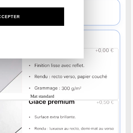
cto - Verso non imprimé donc blanc.
CCEPTER
 papier
Mat standard