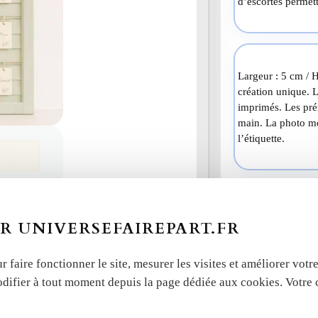
d’escortes permett
Largeur : 5 cm / H
création unique. 
imprimés. Les prén
main. La photo mo
l’étiquette.
Vous pouvez cha
R UNIVERSEFAIREPART.FR
Charger votre pho
r faire fonctionner le site, mesurer les visites et améliorer vo
Déposez ou
odifier à tout moment depuis la page dédiée aux cookies. Votre