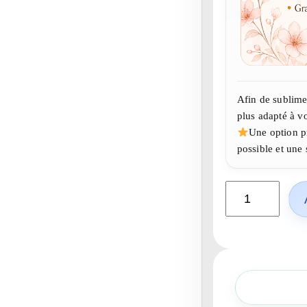
Afin de sublime
plus adapté à vo
Une option p
possible et une s
q
u
a
n
t
i
t
é