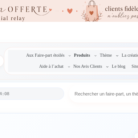
Aux Faire-part étoilés
Produits
Thème
La créat
Aide à l’achat
Nos Avis Clients
Le blog
Sit
R
4:08
e
c
h
e
r
c
h