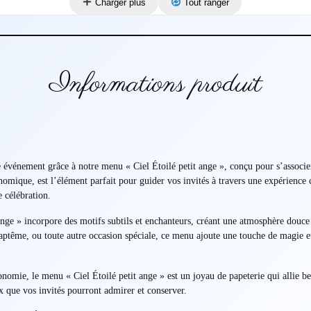
Charger plus
Tout ranger
Informations produit
re événement grâce à notre menu « Ciel Étoilé petit ange », conçu pour s’assoc
nomique, est l’élément parfait pour guider vos invités à travers une expérience c
e célébration.
ange » incorpore des motifs subtils et enchanteurs, créant une atmosphère douce
ptême, ou toute autre occasion spéciale, ce menu ajoute une touche de magie et
onomie, le menu « Ciel Étoilé petit ange » est un joyau de papeterie qui allie be
x que vos invités pourront admirer et conserver.