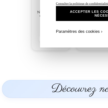
Consulter la politique de confidentialit
N°433.1 – Rond
ACCEPTER LES COO
N°433 – Faire-part
étiquette collante
NÉCES
Ciel Étoilé petit
Ciel Étoilé petit
ange
ange
2,80
€
0,50
€
Paramètres des cookies ›
Découvrir
Découvrir
Découvrez nos