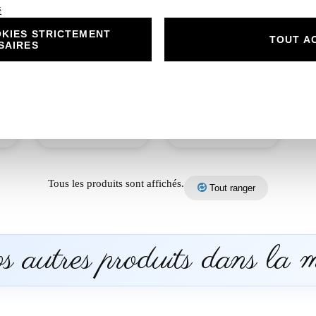
é
N°433.2 – Porte
KIES STRICTEMENT
nom marque place
N°433.3 – Étiquette
TOUT A
SAIRES
Ciel Étoilé petit
bouteille place Ciel
ange
Étoilé petit ange
1,00
€
2,00
€
Découvrir
Découvrir
Tous les produits sont affichés.
Tout ranger
 autres produits dans la 