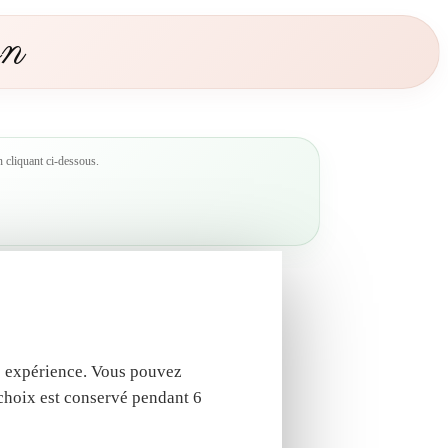
t
on
o
i
l
é
p
e
 cliquant ci-dessous.
t
i
t
a
n
g
e
tre expérience. Vous pouvez
 choix est conservé pendant 6