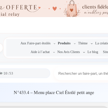
Aux Faire-part étoilés
Produits
Thème
La créat
Aide à l’achat
Nos Avis Clients
Le blog
Sit
R
ût
•
10:53
e
c
h
e
N°433.4 – Menu place Ciel Étoilé petit ange
r
c
h