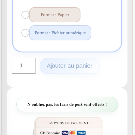
Format : Papier
Format : Fichier numérique
q
Ajouter au panier
u
a
n
t
i
t
N'oubliez pas, les frais de port sont offerts !
é
d
e
N
°