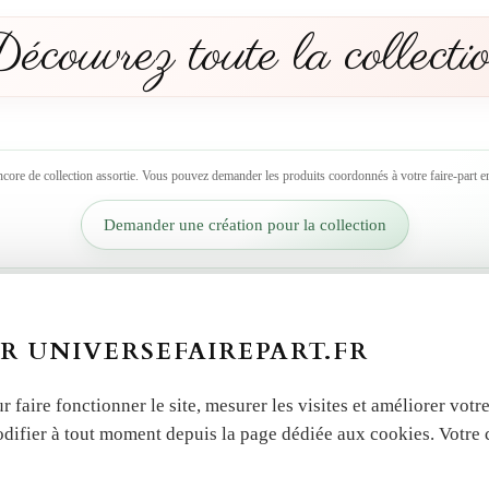
écouvrez toute la collecti
ncore de collection assortie. Vous pouvez demander les produits coordonnés à votre faire-part en
Demander une création pour la collection
 autres produits dans la 
R UNIVERSEFAIREPART.FR
r faire fonctionner le site, mesurer les visites et améliorer vo
odifier à tout moment depuis la page dédiée aux cookies. Votre