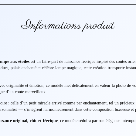
Informations produit
ampe aux étoiles
est un faire-part de naissance féerique inspiré des contes ori
pendues, palais enchanté et célèbre lampe magique, cette création transporte ins
avec originalité et émotion, ce modèle met délicatement en valeur la photo de vo
gne d’un conte merveilleux.
oire : celle d’un petit miracle arrivé comme par enchantement, tel un précieu
 personnalisé — s’intègrent harmonieusement dans cette composition luxueuse et 
issance original, chic et féerique
, ce modèle séduira par son élégance intempor