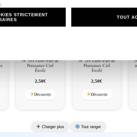
é
KIES STRICTEMENT
TOUT A
SAIRES
N°554 Faire-Part de
N°289 Faire-Part de
N
ce
Naissance Ciel
Naissance Ciel
m
Étoilé
Étoilé
2,50
€
2,50
€
Découvrir
Découvrir
Charger plus
Tout ranger