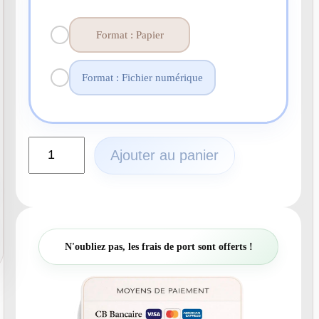
Format : Papier
Format : Fichier numérique
q
Ajouter au panier
u
a
n
t
i
t
N'oubliez pas, les frais de port sont offerts !
é
d
e
N
°