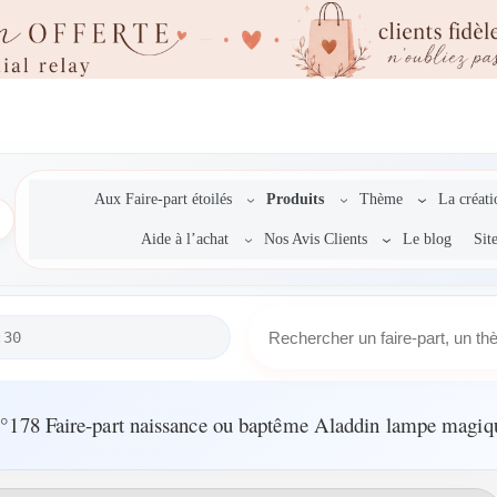
Aux Faire-part étoilés
Produits
Thème
La créat
Aide à l’achat
Nos Avis Clients
Le blog
Sit
R
:30
e
c
h
e
°178 Faire-part naissance ou baptême Aladdin lampe magiq
r
c
h