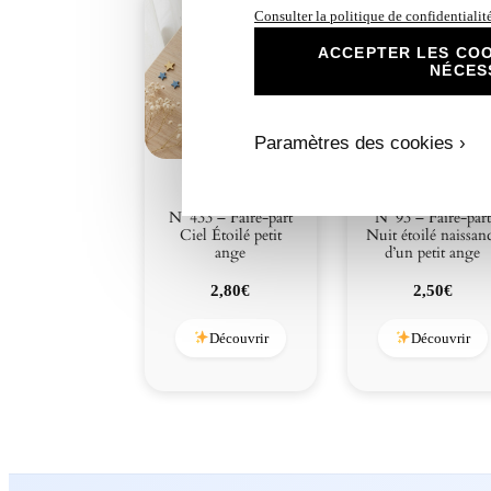
Consulter la politique de confidentialit
ACCEPTER LES COO
NÉCES
Paramètres des cookies ›
N°433 – Faire-part
N°93 – Faire-part
Ciel Étoilé petit
Nuit étoilé naissan
ange
d’un petit ange
2,80
€
2,50
€
Découvrir
Découvrir