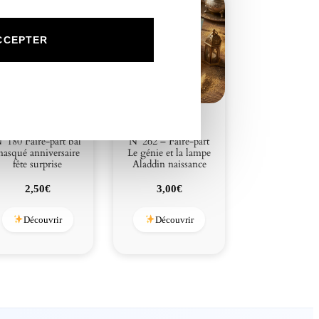
m
p
e
CCEPTER
m
a
g
i
q
u
°180 Faire-part bal
N°262 – Faire-part
e
asqué anniversaire
Le génie et la lampe
fête surprise
Aladdin naissance
2,50
€
3,00
€
Découvrir
Découvrir