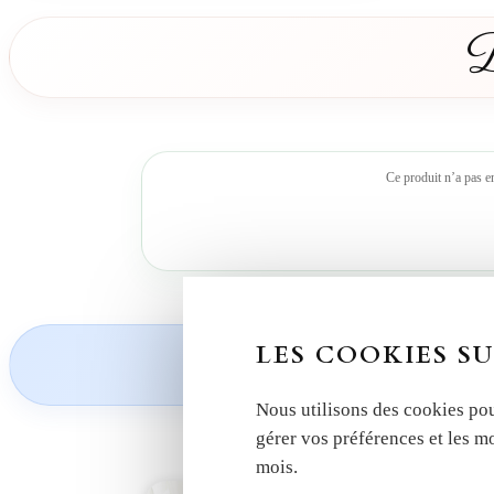
D
Ce produit n’a pas e
Découvrez nos
LES COOKIES SU
Nous utilisons des cookies pou
gérer vos préférences et les m
mois.