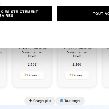
é
KIES STRICTEMENT
TOUT A
SAIRES
N°554 Faire-Part de
N°289 Faire-Part de
N
ce
Naissance Ciel
Naissance Ciel
Étoilé
Étoilé
2,50
€
2,50
€
Découvrir
Découvrir
Charger plus
Tout ranger