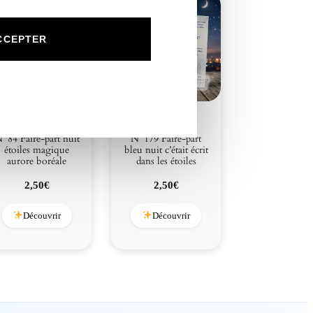
r
p
r
CCEPTER
i
s
e
°84 Faire-part nuit
N°179 Faire-part
étoiles magique
bleu nuit c’était écrit
aurore boréale
dans les étoiles
2,50
€
2,50
€
Découvrir
Découvrir