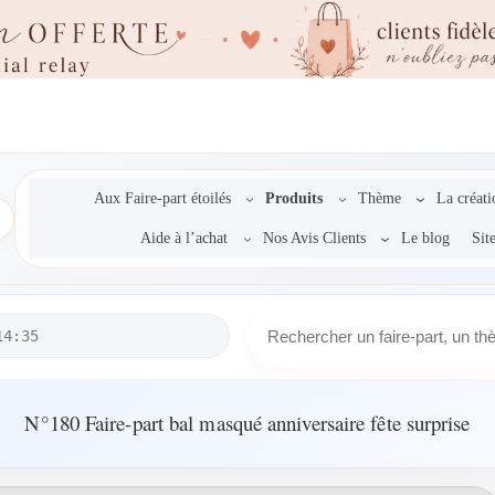
Aux Faire-part étoilés
Produits
Thème
La créat
Aide à l’achat
Nos Avis Clients
Le blog
Sit
R
14:35
e
c
h
e
N°180 Faire-part bal masqué anniversaire fête surprise
r
c
h