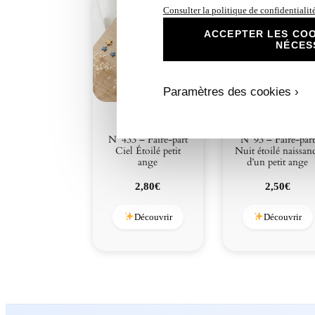
Consulter la politique de confidentialit
ACCEPTER LES COO
NÉCES
Paramètres des cookies ›
N°433 – Faire-part
N°93 – Faire-part
Ciel Étoilé petit
Nuit étoilé naissan
ange
d’un petit ange
2,80
€
2,50
€
Découvrir
Découvrir