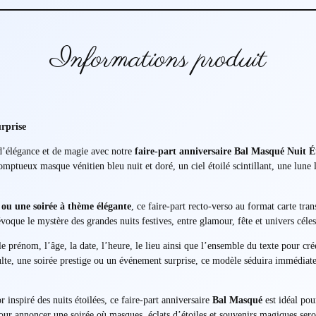
Informations produit
urprise
d’élégance et de magie avec notre
faire-part anniversaire Bal Masqué Nuit É
mptueux masque vénitien bleu nuit et doré, un ciel étoilé scintillant, une lune
e ou une soirée à thème élégante
, ce faire-part recto-verso au format carte tr
oque le mystère des grandes nuits festives, entre glamour, fête et univers céles
 prénom, l’âge, la date, l’heure, le lieu ainsi que l’ensemble du texte pour cré
ulte, une soirée prestige ou un événement surprise, ce modèle séduira immédiate
r inspiré des nuits étoilées, ce faire-part anniversaire
Bal Masqué
est idéal pou
our annoncer une soirée où masques, éclats d’étoiles et souvenirs magiques ser