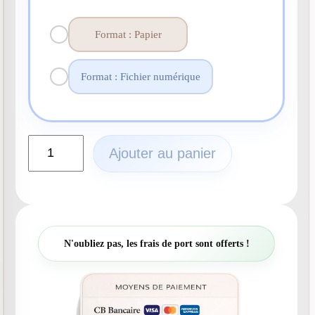
Format : Papier
Format : Fichier numérique
q
Ajouter au panier
u
a
n
t
i
t
N'oubliez pas, les frais de port sont offerts !
é
d
e
N
°