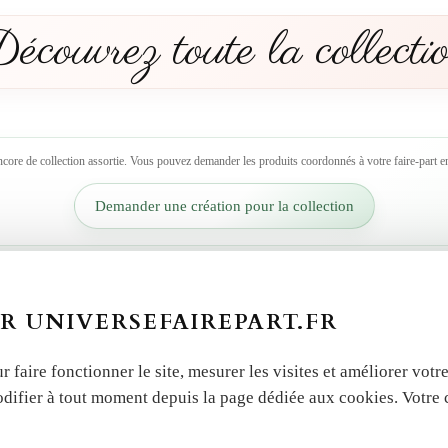
écouvrez toute la collecti
ncore de collection assortie. Vous pouvez demander les produits coordonnés à votre faire-part en
Demander une création pour la collection
 autres produits dans la 
R UNIVERSEFAIREPART.FR
r faire fonctionner le site, mesurer les visites et améliorer vo
odifier à tout moment depuis la page dédiée aux cookies. Votre