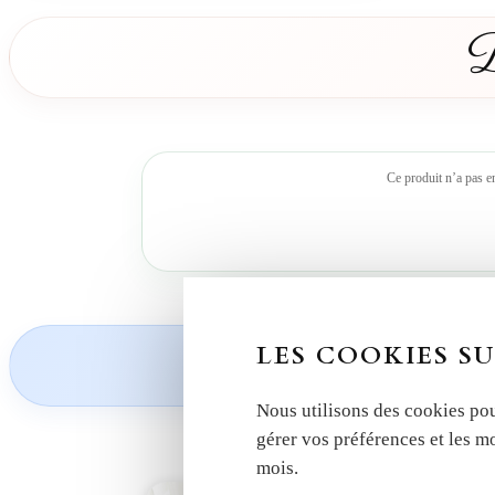
D
Ce produit n’a pas e
Découvrez nos
LES COOKIES SU
Nous utilisons des cookies pou
gérer vos préférences et les m
mois.