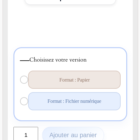
—
Choisissez votre version
Format : Papier
Format : Fichier numérique
q
Ajouter au panier
u