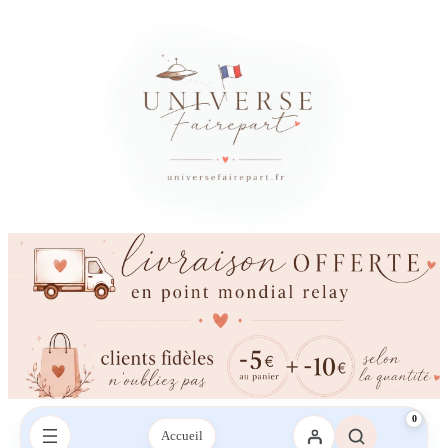
×
Besoin d’un conseil ?
Vous avez besoin d’aide ?
Une question sur votre commande, les couleurs, l’impression ou la
livraison ? Contactez-nous sur le chat ou envoyez-nous un SMS,
nous vous répondrons avec plaisir.
Envoyez-nous un mail
Envoyez-nous un SMS
SMS :
06 95 21 43 09‬
0
Accueil