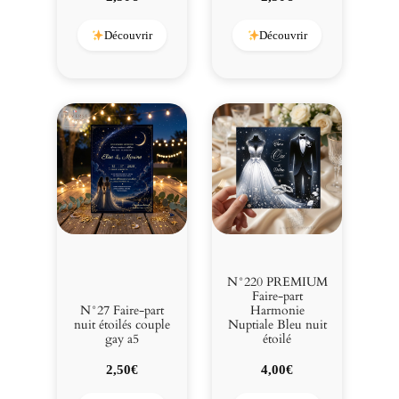
Découvrir
Découvrir
N°220 PREMIUM
Faire-part
N°27 Faire-part
Harmonie
nuit étoilés couple
Nuptiale Bleu nuit
gay a5
étoilé
2,50
€
4,00
€