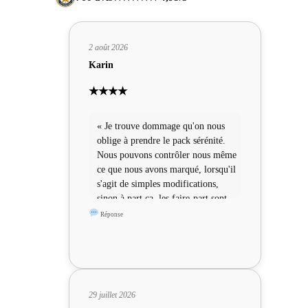
2 août 2026
Karin
★★★★
« Je trouve dommage qu'on nous
oblige à prendre le pack sérénité.
Nous pouvons contrôler nous même
ce que nous avons marqué, lorsqu'il
s'agit de simples modifications,
sinon à part ça, les faire-part sont
sympas »
Réponse
29 juillet 2026