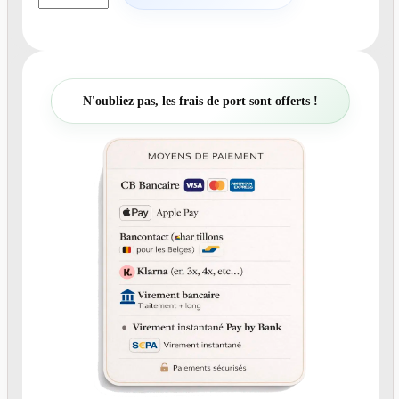
a
n
t
i
t
N'oubliez pas, les frais de port sont offerts !
é
d
e
N
°
8
5
F
a
i
r
e
-
p
a