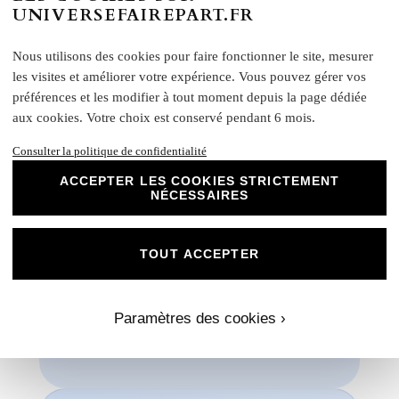
créativité et personnalisez nos papiers Mat
UNIVERSEFAIREPART.FR
Supérieur pour créer des souvenirs uniques
et inoubliables.
Nous utilisons des cookies pour faire fonctionner le site, mesurer
Chez Universe Faire-part, nous mettons
les visites et améliorer votre expérience. Vous pouvez gérer vos
tout en œuvre pour vous offrir des produits
préférences et les modifier à tout moment depuis la page dédiée
d'exception qui répondent à vos attentes les
aux cookies. Votre choix est conservé pendant 6 mois.
plus exigeantes. Faites confiance à notre
expertise et à notre passion pour vous
Consulter la politique de confidentialité
accompagner dans la réalisation de vos
ACCEPTER LES COOKIES STRICTEMENT
projets évènementiels.
NÉCESSAIRES
Une fois votre commande passée, si vous souhaitez
visualiser un aperçu avec vos propres photos, textes et
couleurs, un créateur vous contactera. Ensemble, vous
TOUT ACCEPTER
pourrez discuter des dimensions, de la disposition, des
couleurs et de toute autre modification que vous souhaitez
apporte. Nous n'imprimerons rien sans votre validation
Paramètres des cookies ›
préalable.