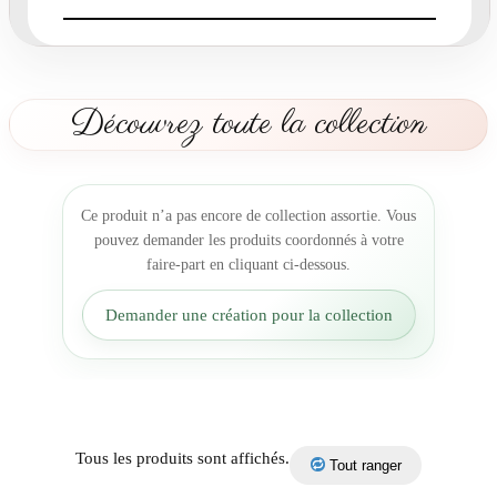
r
t
s
o
n
Découvrez toute la collection
g
e
s
d
Ce produit n’a pas encore de collection assortie. Vous
'
pouvez demander les produits coordonnés à votre
é
faire-part en cliquant ci-dessous.
t
é
Demander une création pour la collection
r
o
s
i
e
r
Tous les produits sont affichés.
Tout ranger
d
'