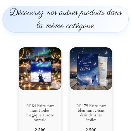
a
Découvrez nos autres produits dans
m
o
la même catégorie
u
r
N°84 Faire-part
N°179 Faire-part
nuit étoiles
bleu nuit c’était
magique aurore
écrit dans les
boréale
étoiles
2,50
€
2,50
€