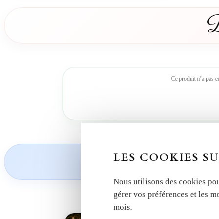
D
Ce produit n’a pas e
Découvrez nos
LES COOKIES SU
Nous utilisons des cookies pou
gérer vos préférences et les m
mois.