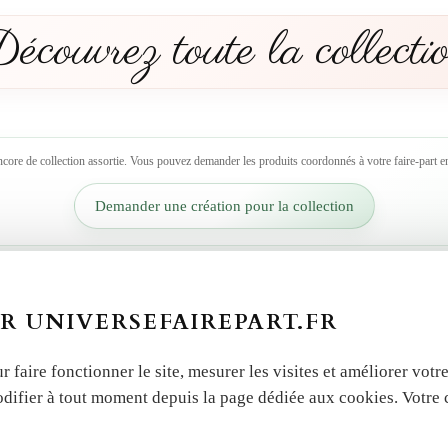
écouvrez toute la collecti
ncore de collection assortie. Vous pouvez demander les produits coordonnés à votre faire-part en
Demander une création pour la collection
 autres produits dans la 
R UNIVERSEFAIREPART.FR
r faire fonctionner le site, mesurer les visites et améliorer vo
odifier à tout moment depuis la page dédiée aux cookies. Votre