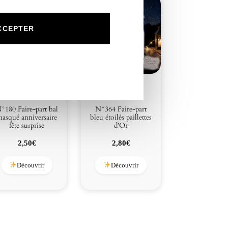
v
e
s
CCEPTER
m
a
r
i
a
g
e
°180 Faire-part bal
N°364 Faire-part
asqué anniversaire
bleu étoilés paillettes
fête surprise
d’Or
2,50
€
2,80
€
Découvrir
Découvrir