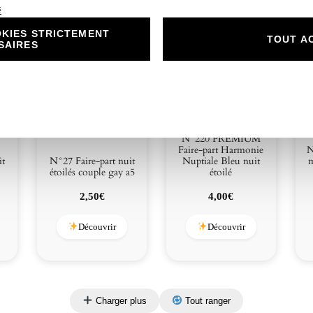
é
KIES STRICTEMENT
TOUT A
SAIRES
N°220 PREMIUM
Faire-part Harmonie
N
it
N°27 Faire-part nuit
Nuptiale Bleu nuit
m
étoilés couple gay a5
étoilé
2,50
€
4,00
€
Découvrir
Découvrir
Charger plus
Tout ranger