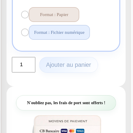
Format : Papier
Format : Fichier numérique
q
Ajouter au panier
u
a
n
t
i
t
N'oubliez pas, les frais de port sont offerts !
é
d
e
N
°