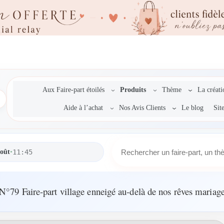
Aux Faire-part étoilés
Produits
Thème
La créat
Aide à l’achat
Nos Avis Clients
Le blog
Sit
R
août
•
11:45
e
c
h
e
N°79 Faire-part village enneigé au-delà de nos rêves mariag
r
c
h