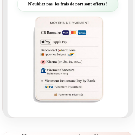
t
N'oubliez pas, les frais de port sont offerts !
é
d
e
N
°
6
.
1
-
r
o
n
d
c
o
l
l
a
n
t