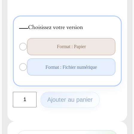
—
Choisissez votre version
Format : Papier
Format : Fichier numérique
q
Ajouter au panier
u
a
n
t
i