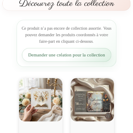
Découvrez toute la collection
m
a
r
i
Ce produit n’a pas encore de collection assortie. Vous
a
pouvez demander les produits coordonnés à votre
g
faire-part en cliquant ci-dessous.
e
C
Demander une création pour la collection
h
â
t
e
a
u
O
r
c
o
n
t