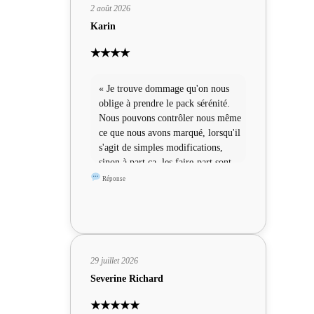
2 août 2026
Karin
★★★★
« Je trouve dommage qu'on nous
oblige à prendre le pack sérénité.
Nous pouvons contrôler nous même
ce que nous avons marqué, lorsqu'il
s'agit de simples modifications,
sinon à part ça, les faire-part sont
sympas »
Réponse
29 juillet 2026
Severine Richard
★★★★★