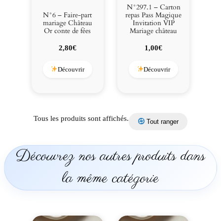
e
N°297.1 – Carton
d
N°6 – Faire-part
repas Pass Magique
mariage Château
Invitation VIP
e
Or conte de fées
Mariage château
f
é
2,80
€
1,00
€
e
s
Découvrir
Découvrir
Tous les produits sont affichés.
Tout ranger
Découvrez nos autres produits dans
la même catégorie