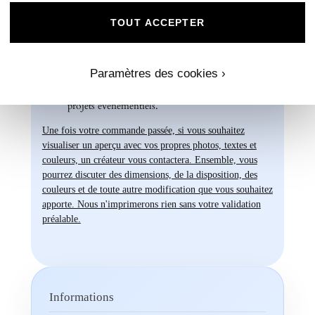
Chez Universe Faire-part, nous mettons
TOUT ACCEPTER
tout en œuvre pour vous offrir des produits
d'exception qui répondent à vos attentes les
plus exigeantes. Faites confiance à notre
Paramètres des cookies ›
expertise et à notre passion pour vous
accompagner dans la réalisation de vos
projets évènementiels.
Une fois votre commande passée, si vous souhaitez
visualiser un aperçu avec vos propres photos, textes et
couleurs, un créateur vous contactera. Ensemble, vous
pourrez discuter des dimensions, de la disposition, des
couleurs et de toute autre modification que vous souhaitez
apporte. Nous n'imprimerons rien sans votre validation
préalable.
Informations