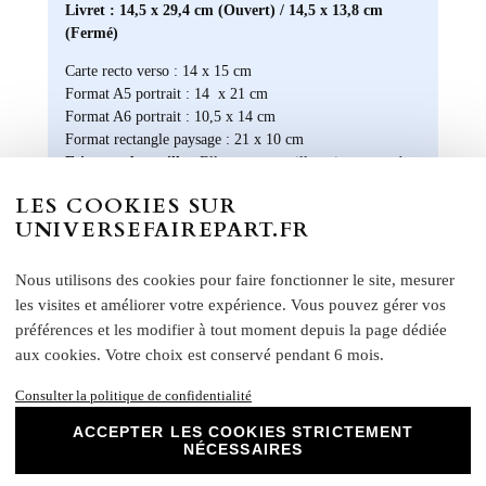
Livret : 14,5 x 29,4 cm (Ouvert) / 14,5 x 13,8 cm
(Fermé)
Carte recto verso : 14 x 15 cm
Format A5 portrait : 14 x 21 cm
Format A6 portrait : 10,5 x 14 cm
Format rectangle paysage : 21 x 10 cm
Etiquette bouteille
: Elles ont une taille unique, pensée
pour convenir à la majorité des bouteilles : 14 x 10 cm
LES COOKIES SUR
Rond collant
: 4 cm
UNIVERSEFAIREPART.FR
N
otre papier Mat Supérieur sont le choix
parfait pour des faire-part de mariage, des
Nous utilisons des cookies pour faire fonctionner le site, mesurer
invitations d'anniversaire, des cartes de
les visites et améliorer votre expérience. Vous pouvez gérer vos
remerciements et bien plus encore. Optez
préférences et les modifier à tout moment depuis la page dédiée
pour ce papier de haute qualité pour un
aux cookies. Votre choix est conservé pendant 6 mois.
résultat impeccable qui ravira vos invités et
marquera l'élégance de vos évènements
Consulter la politique de confidentialité
spéciaux. Laissez libre cours à votre
créativité et personnalisez nos papiers Mat
ACCEPTER LES COOKIES STRICTEMENT
NÉCESSAIRES
Supérieur pour créer des souvenirs uniques
et inoubliables.