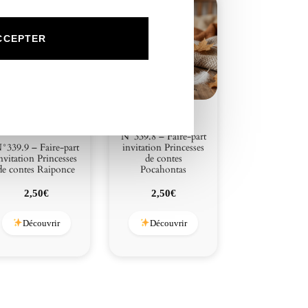
CCEPTER
N°339.8 – Faire-part
°339.9 – Faire-part
invitation Princesses
nvitation Princesses
de contes
de contes Raiponce
Pocahontas
2,50
€
2,50
€
Découvrir
Découvrir