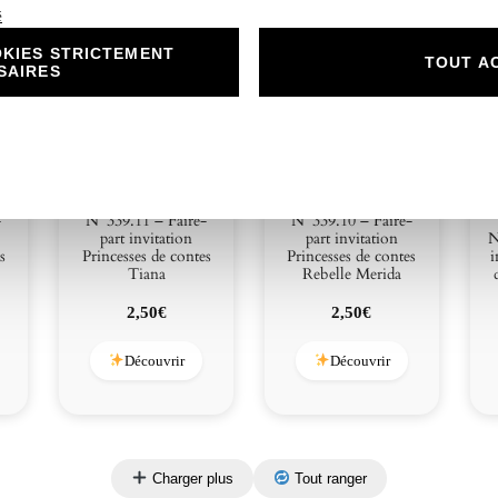
é
KIES STRICTEMENT
TOUT A
SAIRES
-
N°339.11 – Faire-
N°339.10 – Faire-
part invitation
part invitation
N
s
Princesses de contes
Princesses de contes
i
Tiana
Rebelle Merida
2,50
€
2,50
€
Découvrir
Découvrir
Charger plus
Tout ranger