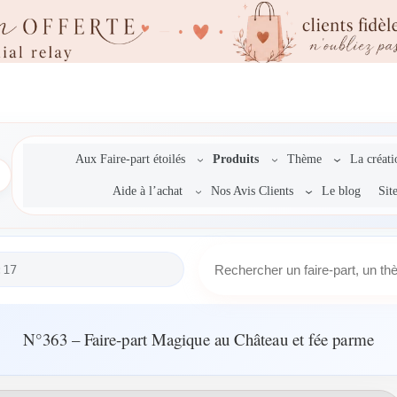
Aux Faire-part étoilés
Produits
Thème
La créat
Aide à l’achat
Nos Avis Clients
Le blog
Sit
R
:17
e
c
h
e
N°363 – Faire-part Magique au Château et fée parme
r
c
h