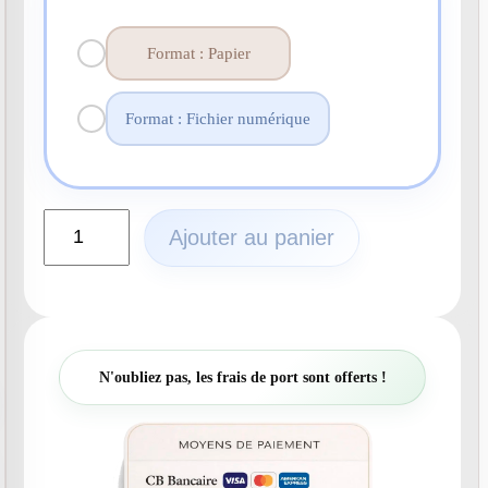
Format : Papier
Format : Fichier numérique
q
Ajouter au panier
u
a
n
t
i
t
N'oubliez pas, les frais de port sont offerts !
é
d
e
N
°