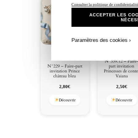
Consulter la politique de confidentialit
ACCEPTER LES COO
NÉCES
Paramètres des cookies ›
N°339.12 – Faire
N°229 – Faire-part
part invitation
invitation Prince
Princesses de conte
château bleu
Vaiana
2,80
€
2,50
€
Découvrir
Découvrir