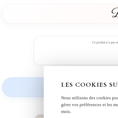
D
Ce produit n’a pas e
Découvrez nos
LES COOKIES SU
Nous utilisons des cookies pou
gérer vos préférences et les m
mois.