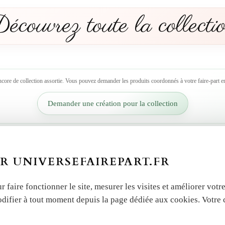
écouvrez toute la collecti
ncore de collection assortie. Vous pouvez demander les produits coordonnés à votre faire-part en
Demander une création pour la collection
 autres produits dans la 
R UNIVERSEFAIREPART.FR
r faire fonctionner le site, mesurer les visites et améliorer vo
odifier à tout moment depuis la page dédiée aux cookies. Votre