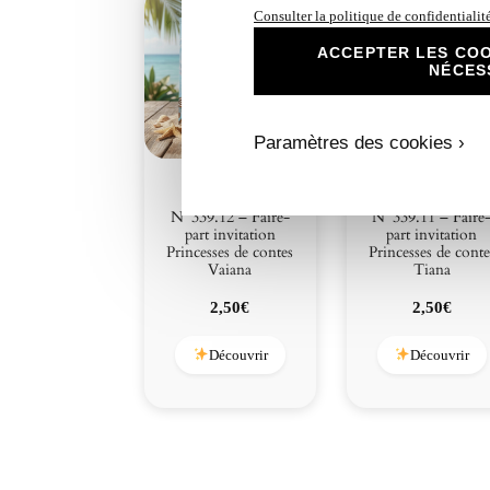
Consulter la politique de confidentialit
ACCEPTER LES COO
NÉCES
Paramètres des cookies ›
N°339.12 – Faire-
N°339.11 – Faire
part invitation
part invitation
Princesses de contes
Princesses de conte
Vaiana
Tiana
2,50
€
2,50
€
Découvrir
Découvrir