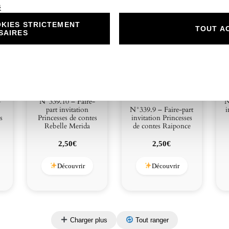
é
KIES STRICTEMENT
TOUT A
SAIRES
-
N°339.10 – Faire-
N
part invitation
N°339.9 – Faire-part
i
s
Princesses de contes
invitation Princesses
Rebelle Merida
de contes Raiponce
2,50
€
2,50
€
Découvrir
Découvrir
Charger plus
Tout ranger