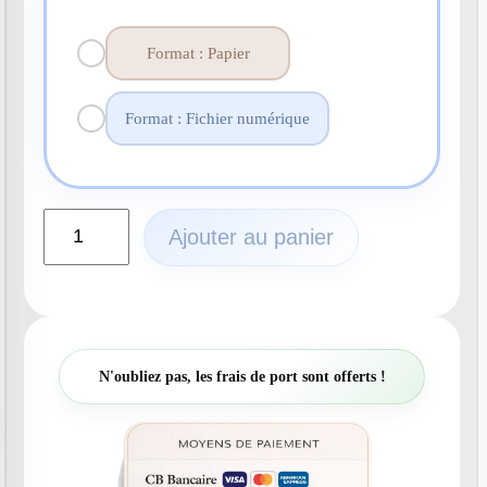
Format : Papier
Format : Fichier numérique
q
Ajouter au panier
u
a
n
t
i
t
N'oubliez pas, les frais de port sont offerts !
é
d
e
N
°