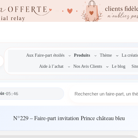
Aux Faire-part étoilés
Produits
Thème
La créat
Aide à l’achat
Nos Avis Clients
Le blog
Sit
R
oût
•
05:46
e
c
h
e
N°229 – Faire-part invitation Prince château bleu
r
c
h