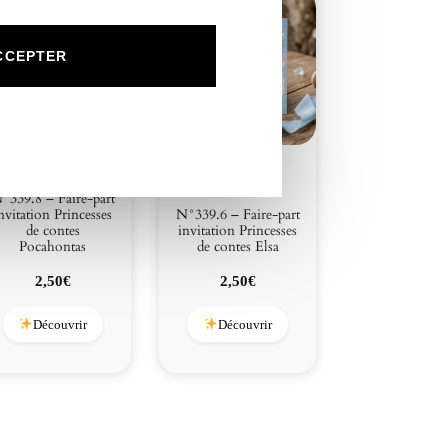
u
CCEPTER
°339.8 – Faire-part
nvitation Princesses
N°339.6 – Faire-part
de contes
invitation Princesses
Pocahontas
de contes Elsa
2,50
€
2,50
€
Découvrir
Découvrir