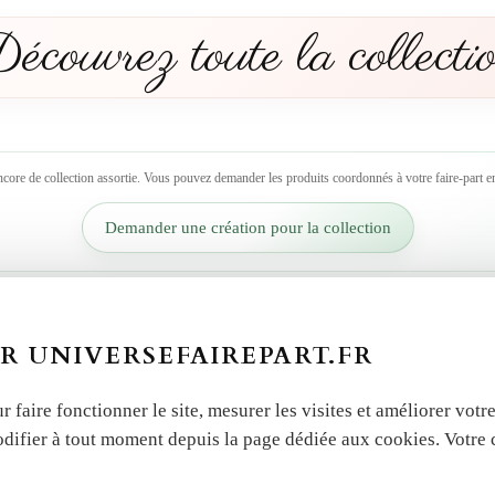
écouvrez toute la collecti
ncore de collection assortie. Vous pouvez demander les produits coordonnés à votre faire-part en
Demander une création pour la collection
 autres produits dans la 
R UNIVERSEFAIREPART.FR
r faire fonctionner le site, mesurer les visites et améliorer vo
odifier à tout moment depuis la page dédiée aux cookies. Votre