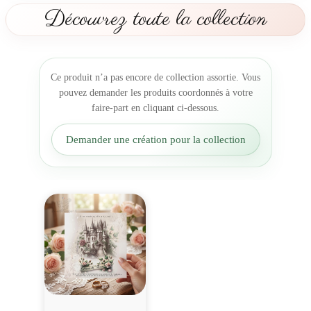
o
Découvrez toute la collection
n
s
e
B
Ce produit n’a pas encore de collection assortie. Vous
e
pouvez demander les produits coordonnés à votre
l
faire-part en cliquant ci-dessous.
l
e
Demander une création pour la collection
e
t
l
a
b
ê
t
e
c
h
â