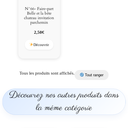
t
e
N°66- Faire-part
a
Belle et la bête
chateau invitation
u
parchemin
i
n
2,50
€
v
i
Découvrir
t
a
t
i
Tous les produits sont affichés.
Tout ranger
o
n
p
Découvrez nos autres produits dans
a
r
la même catégorie
c
h
e
m