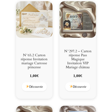
i
n
N°297.2 – Carton
N°65.2 Carton
réponse Pass
réponse Invitation
Magique
mariage Carrosse
Invitation VIP
princesse
Mariage château
1,00
€
1,00
€
Découvrir
Découvrir