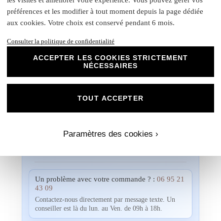
accompagner dans la réalisation de vos
préférences et les modifier à tout moment depuis la page dédiée
projets évènementiels.
aux cookies. Votre choix est conservé pendant 6 mois.
Une fois votre commande passée, si vous souhaitez
Consulter la politique de confidentialité
visualiser un aperçu avec vos propres photos, textes et
couleurs, un créateur vous contactera. Ensemble, vous
ACCEPTER LES COOKIES STRICTEMENT
NÉCESSAIRES
pourrez discuter des dimensions, de la disposition, des
couleurs et de toute autre modification que vous souhaitez
apporte. Nous n'imprimerons rien sans votre validation
préalable.
TOUT ACCEPTER
Paramètres des cookies ›
Informations
Un problème avec votre commande ? :
06 95 21
43 09
Contactez-nous directement par message texte. Un
conseiller est là du lun. au Ven. de 09h à 18h.