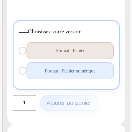
—
Choisissez votre version
Format : Papier
Format : Fichier numérique
q
Ajouter au panier
u
a
n
t
i