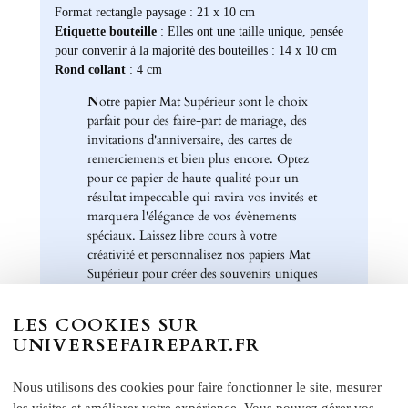
Format rectangle paysage : 21 x 10 cm
Etiquette bouteille
: Elles ont une taille unique, pensée
pour convenir à la majorité des bouteilles : 14 x 10 cm
Rond collant
: 4 cm
N
otre papier Mat Supérieur sont le choix
parfait pour des faire-part de mariage, des
invitations d'anniversaire, des cartes de
remerciements et bien plus encore. Optez
pour ce papier de haute qualité pour un
résultat impeccable qui ravira vos invités et
marquera l'élégance de vos évènements
spéciaux. Laissez libre cours à votre
créativité et personnalisez nos papiers Mat
Supérieur pour créer des souvenirs uniques
et inoubliables.
LES COOKIES SUR
Chez Universe Faire-part, nous mettons
UNIVERSEFAIREPART.FR
tout en œuvre pour vous offrir des produits
d'exception qui répondent à vos attentes les
plus exigeantes. Faites confiance à notre
Nous utilisons des cookies pour faire fonctionner le site, mesurer
expertise et à notre passion pour vous
les visites et améliorer votre expérience. Vous pouvez gérer vos