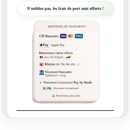
t
N'oubliez pas, les frais de port sont offerts !
é
d
e
N
°
6
6
.
1
-
C
a
r
t
o
n
r
é
p