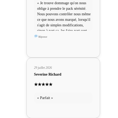
« Je trouve dommage qu'on nous
oblige à prendre le pack sérénité.
Nous pouvons contrôler nous même
ce que nous avons marqué, lorsqu'il
s'agit de simples modifications,
sinon à part ça, les faire-part sont
sympas »
Réponse
29 juillet 2026
Severine Richard
★★★★★
« Parfait »