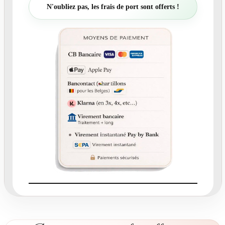
t
N'oubliez pas, les frais de port sont offerts !
é
d
e
N
°
6
5
.
3
R
e
m
e
r
c
i
e
m
e
n