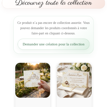
Découvrez toute la collection
t
I
n
v
Ce produit n’a pas encore de collection assortie. Vous
i
pouvez demander les produits coordonnés à votre
t
faire-part en cliquant ci-dessous.
a
t
Demander une création pour la collection
i
o
n
m
a
r
i
a
g
e
C
a