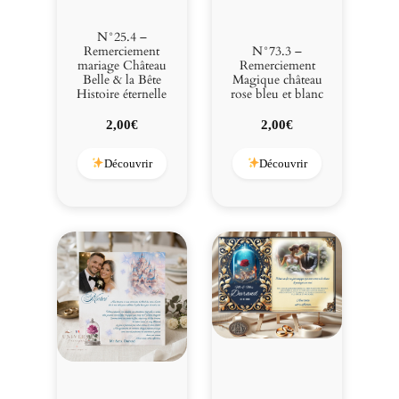
N°25.4 –
Remerciement
N°73.3 –
mariage Château
Remerciement
Belle & la Bête
Magique château
Histoire éternelle
rose bleu et blanc
2,00
€
2,00
€
Découvrir
Découvrir