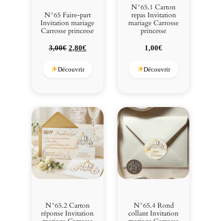
r
N°65.1 Carton
r
N°65 Faire-part
repas Invitation
Invitation mariage
mariage Carrosse
o
Carrosse princesse
princesse
s
s
Le
Le
3,00
€
2,80
€
1,00
€
e
prix
prix
p
initial
actuel
Découvrir
Découvrir
r
était :
est :
i
3,00€.
2,80€.
n
c
e
s
s
e
N°65.2 Carton
N°65.4 Rond
réponse Invitation
collant Invitation