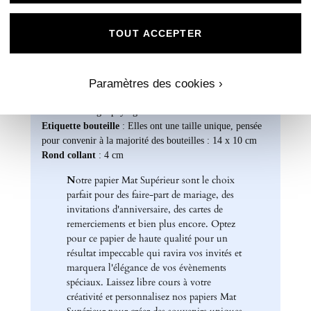
Formats disponibles :
Livret : 14,5 x 29,4 cm (Ouvert) / 14,5 x 13,8 cm
TOUT ACCEPTER
(Fermé)
Carte recto verso : 14 x 15 cm
Format A5 portrait : 14 x 21 cm
Paramètres des cookies ›
Format A6 portrait : 10,5 x 14 cm
Format rectangle paysage : 21 x 10 cm
Etiquette bouteille
: Elles ont une taille unique, pensée
pour convenir à la majorité des bouteilles : 14 x 10 cm
Rond collant
: 4 cm
N
otre papier Mat Supérieur sont le choix
parfait pour des faire-part de mariage, des
invitations d'anniversaire, des cartes de
remerciements et bien plus encore. Optez
pour ce papier de haute qualité pour un
résultat impeccable qui ravira vos invités et
marquera l'élégance de vos évènements
spéciaux. Laissez libre cours à votre
créativité et personnalisez nos papiers Mat