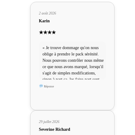
2 août 2026
Karin
★★★★
« Je trouve dommage qu'on nous
oblige à prendre le pack sérénité.
Nous pouvons contrôler nous même
ce que nous avons marqué, lorsqu'il
s'agit de simples modifications,
sinon à part ça, les faire-part sont
sympas »
Réponse
29 juillet 2026
Severine Richard