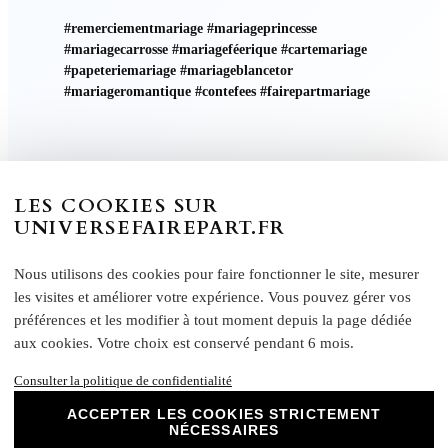
#remerciementmariage #mariageprincesse
#mariagecarrosse #mariageféerique #cartemariage
#papeteriemariage #mariageblancetor
#mariageromantique #contefees #fairepartmariage
LES COOKIES SUR
UNIVERSEFAIREPART.FR
Informations Supplémentaire
Nous utilisons des cookies pour faire fonctionner le site, mesurer
les visites et améliorer votre expérience. Vous pouvez gérer vos
préférences et les modifier à tout moment depuis la page dédiée
Caractéristiques :
aux cookies. Votre choix est conservé pendant 6 mois.
Effet : recto lisse et non couché, verso mat
Consulter la politique de confidentialité
FAIRE-PART LIVRET Grammage : 250 g/m²
FAIRE-PART RECTO VERSO – Grammage :
ACCEPTER LES COOKIES STRICTEMENT
NÉCESSAIRES
370 g/m²