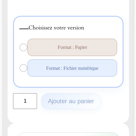
—
Choisissez votre version
Format : Papier
Format : Fichier numérique
q
Ajouter au panier
u
a
n
t
i