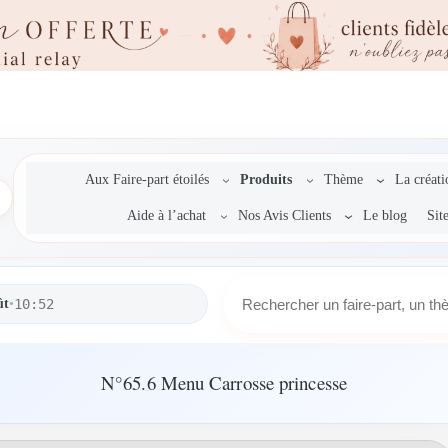
Aux Faire-part étoilés
Produits
Thème
La créat
Aide à l’achat
Nos Avis Clients
Le blog
Sit
R
ût
•
10:52
e
c
h
e
N°65.6 Menu Carrosse princesse
r
c
h