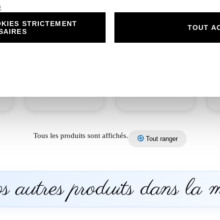
é
KIES STRICTEMENT
N°65.2 Carton
N°65.3
TOUT A
SAIRES
as
réponse Invitation
Remerciement
e
mariage Carrosse
Invitation mariage
e
princesse
Carrosse princesse
1,00
€
2,00
€
Découvrir
Découvrir
Tous les produits sont affichés.
Tout ranger
 autres produits dans la 