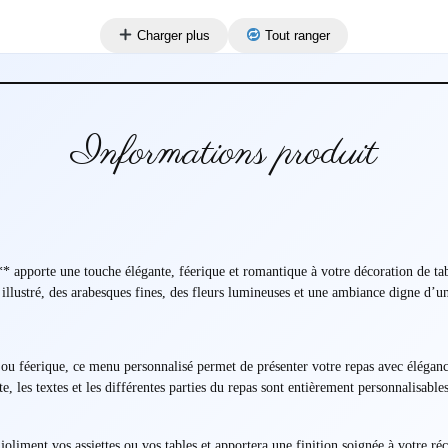
Charger plus
Tout ranger
Informations produit
apporte une touche élégante, féerique et romantique à votre décoration de tabl
illustré, des arabesques fines, des fleurs lumineuses et une ambiance digne d’un
 ou féerique, ce menu personnalisé permet de présenter votre repas avec élégan
, les textes et les différentes parties du repas sont entièrement personnalisable
liment vos assiettes ou vos tables et apportera une finition soignée à votre réc