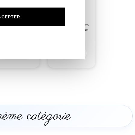
N°65.4 Rond
CCEPTER
collant Invitation
mariage Carrosse
N°65.5 Porte Nom
princesse
Carrosse princesse
0,50
€
1,00
€
Découvrir
Découvrir
même catégorie