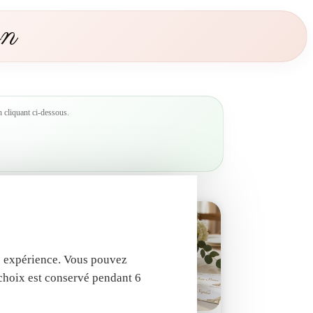
c
on
e
s
s
e
 cliquant ci-dessous.
tre expérience. Vous pouvez
 choix est conservé pendant 6