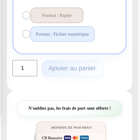
Format : Papier
Format : Fichier numérique
q
Ajouter au panier
u
a
n
t
i
t
N'oubliez pas, les frais de port sont offerts !
é
d
e
N
°