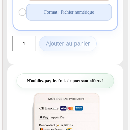
Format : Fichier numérique
q
Ajouter au panier
u
a
n
t
i
t
N'oubliez pas, les frais de port sont offerts !
é
d
e
N
°
5
4
8