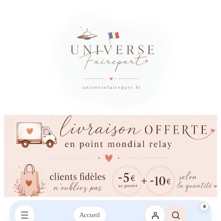
×
Besoin d’un conseil ?
Vous avez besoin d’aide ?
Une question sur votre commande, les couleurs, l’impression ou la
livraison ? Contactez-nous sur le chat ou envoyez-nous un SMS,
nous vous répondrons avec plaisir.
Envoyez-nous un mail
Envoyez-nous un SMS
SMS :
06 95 21 43 09‬
0
Accueil