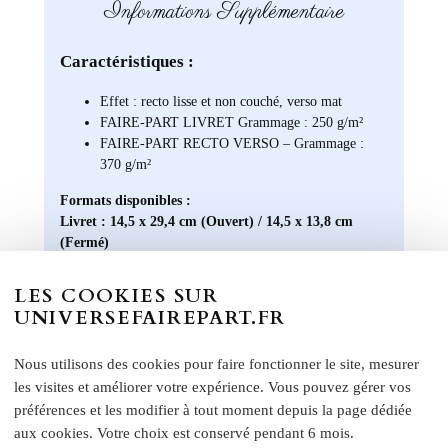
Informations Supplémentaire
Caractéristiques :
Effet : recto lisse et non couché, verso mat
FAIRE-PART LIVRET Grammage : 250 g/m²
FAIRE-PART RECTO VERSO – Grammage :
370 g/m²
Formats disponibles :
Livret : 14,5 x 29,4 cm (Ouvert) / 14,5 x 13,8 cm
(Fermé)
Carte recto verso : 14 x 15 cm
LES COOKIES SUR
Format A5 portrait : 14 x 21 cm
UNIVERSEFAIREPART.FR
Format A6 portrait : 10,5 x 14 cm
Format rectangle paysage : 21 x 10 cm
Etiquette bouteille
: Elles ont une taille unique, pensée
Nous utilisons des cookies pour faire fonctionner le site, mesurer
pour convenir à la majorité des bouteilles : 14 x 10 cm
les visites et améliorer votre expérience. Vous pouvez gérer vos
Rond collant
: 4 cm
préférences et les modifier à tout moment depuis la page dédiée
aux cookies. Votre choix est conservé pendant 6 mois.
N
otre papier Mat Supérieur sont le choix