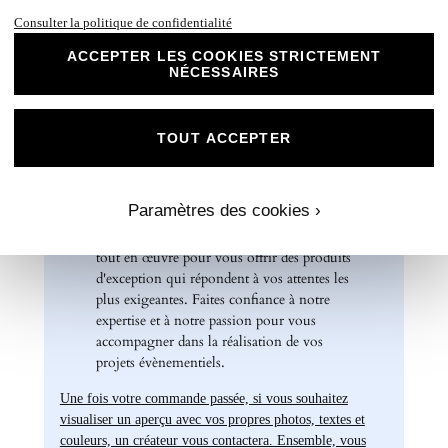
parfait pour des faire-part de mariage, des
Consulter la politique de confidentialité
invitations d'anniversaire, des cartes de
remerciements et bien plus encore. Optez
ACCEPTER LES COOKIES STRICTEMENT
NÉCESSAIRES
pour ce papier de haute qualité pour un
résultat impeccable qui ravira vos invités et
marquera l'élégance de vos évènements
spéciaux. Laissez libre cours à votre
TOUT ACCEPTER
créativité et personnalisez nos papiers Mat
Supérieur pour créer des souvenirs uniques
et inoubliables.
Paramètres des cookies ›
Chez Universe Faire-part, nous mettons
tout en œuvre pour vous offrir des produits
d'exception qui répondent à vos attentes les
plus exigeantes. Faites confiance à notre
expertise et à notre passion pour vous
accompagner dans la réalisation de vos
projets évènementiels.
Une fois votre commande passée, si vous souhaitez
visualiser un aperçu avec vos propres photos, textes et
couleurs, un créateur vous contactera. Ensemble, vous