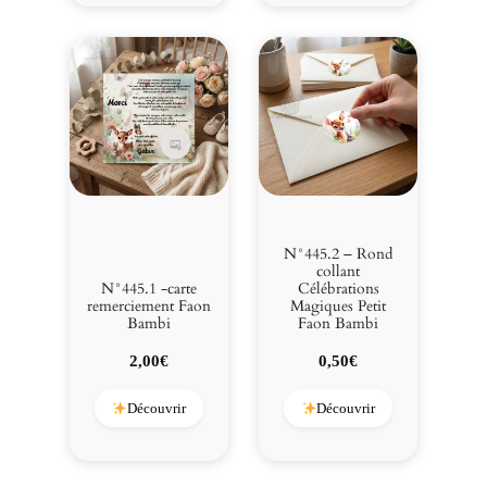
e
N°445.2 – Rond
collant
N°445.1 -carte
Célébrations
remerciement Faon
Magiques Petit
Bambi
Faon Bambi
2,00
€
0,50
€
Découvrir
Découvrir