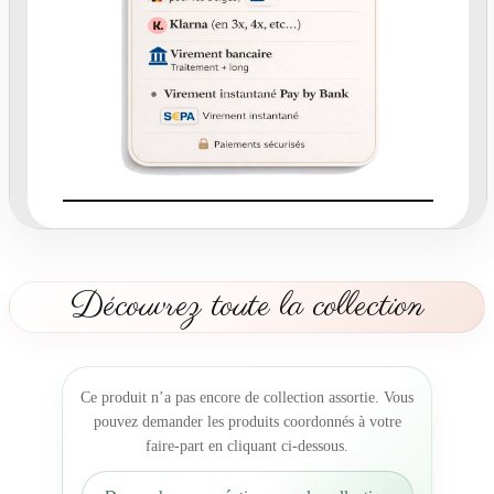
F
a
i
r
e
-
p
a
r
t
L
a
Découvrez toute la collection
P
r
a
i
Ce produit n’a pas encore de collection assortie. Vous
r
pouvez demander les produits coordonnés à votre
i
faire-part en cliquant ci-dessous.
e
p