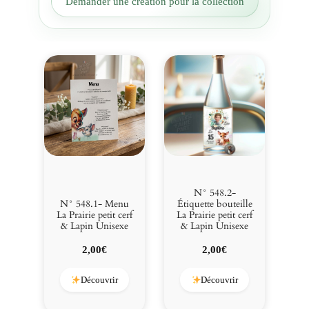
Demander une création pour la collection
e
t
i
t
c
e
r
f
&
L
a
p
i
N° 548.2-
n
N° 548.1- Menu
Étiquette bouteille
La Prairie petit cerf
La Prairie petit cerf
U
& Lapin Unisexe
& Lapin Unisexe
n
i
2,00
€
2,00
€
s
e
Découvrir
Découvrir
x