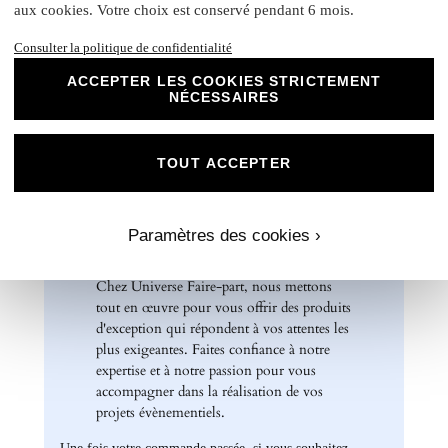
Rond collant
: 4 cm
aux cookies. Votre choix est conservé pendant 6 mois.
N
otre papier Mat Supérieur sont le choix
Consulter la politique de confidentialité
parfait pour des faire-part de mariage, des
ACCEPTER LES COOKIES STRICTEMENT
invitations d'anniversaire, des cartes de
NÉCESSAIRES
remerciements et bien plus encore. Optez
pour ce papier de haute qualité pour un
résultat impeccable qui ravira vos invités et
TOUT ACCEPTER
marquera l'élégance de vos évènements
spéciaux. Laissez libre cours à votre
créativité et personnalisez nos papiers Mat
Supérieur pour créer des souvenirs uniques
Paramètres des cookies ›
et inoubliables.
Chez Universe Faire-part, nous mettons
tout en œuvre pour vous offrir des produits
d'exception qui répondent à vos attentes les
plus exigeantes. Faites confiance à notre
expertise et à notre passion pour vous
accompagner dans la réalisation de vos
projets évènementiels.
Une fois votre commande passée, si vous souhaitez