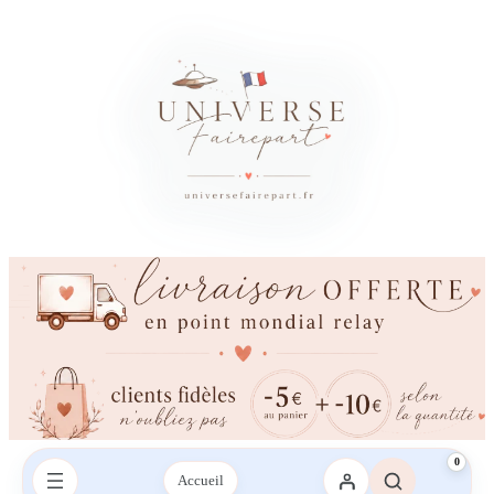
×
Besoin d’un conseil ?
Vous avez besoin d’aide ?
Une question sur votre commande, les couleurs, l’impression ou la
livraison ? Contactez-nous sur le chat ou envoyez-nous un SMS,
nous vous répondrons avec plaisir.
Envoyez-nous un mail
Envoyez-nous un SMS
SMS :
06 95 21 43 09‬
0
Accueil