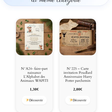
la même catégorie
N°A24- faire-part
N°225 – Carte
naissance
invitation Poudlard
L’Alphabet des
Anniversaire Harry
Animaux WAPITI
Potter parchemin
1,30
€
2,00
€
Découvrir
Découvrir