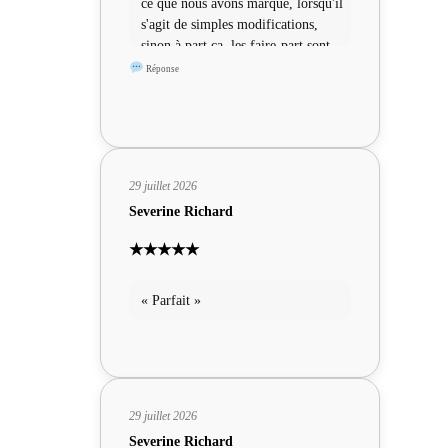
ce que nous avons marqué, lorsqu'il
s'agit de simples modifications,
sinon à part ça, les faire-part sont
sympas »
Réponse
29 juillet 2026
Severine Richard
★★★★★
« Parfait »
29 juillet 2026
Severine Richard