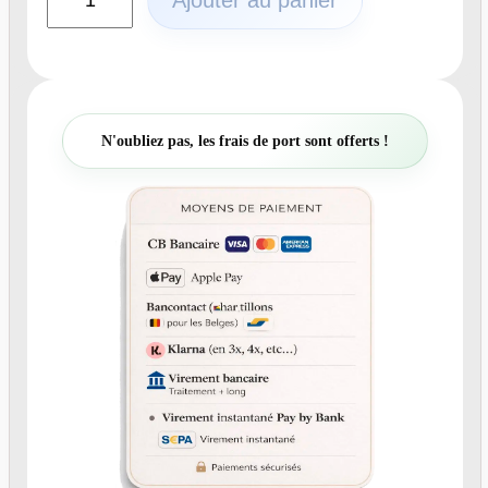
Ajouter au panier
u
a
n
t
i
t
N'oubliez pas, les frais de port sont offerts !
é
d
e
N
°
4
4
5
-
F
a
i
r
e
-