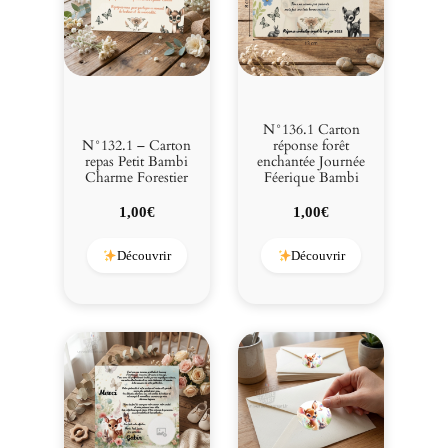
q
u
e
s
P
e
N°136.1 Carton
t
N°132.1 – Carton
réponse forêt
repas Petit Bambi
enchantée Journée
i
Charme Forestier
Féerique Bambi
t
F
1,00
€
1,00
€
a
o
Découvrir
Découvrir
n
B
a
m
b
i