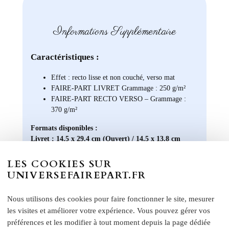
Informations Supplémentaire
Caractéristiques :
Effet : recto lisse et non couché, verso mat
FAIRE-PART LIVRET Grammage : 250 g/m²
FAIRE-PART RECTO VERSO – Grammage :
370 g/m²
Formats disponibles :
Livret : 14,5 x 29,4 cm (Ouvert) / 14,5 x 13,8 cm
(Fermé)
LES COOKIES SUR
Carte recto verso : 14 x 15 cm
UNIVERSEFAIREPART.FR
Format A5 portrait : 14 x 21 cm
Format A6 portrait : 10,5 x 14 cm
Nous utilisons des cookies pour faire fonctionner le site, mesurer
Format rectangle paysage : 21 x 10 cm
Etiquette bouteille
: Elles ont une taille unique, pensée
les visites et améliorer votre expérience. Vous pouvez gérer vos
pour convenir à la majorité des bouteilles : 14 x 10 cm
préférences et les modifier à tout moment depuis la page dédiée