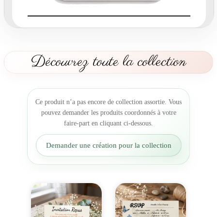
p
a
r
t
C
Découvrez toute la collection
é
l
é
b
Ce produit n’a pas encore de collection assortie. Vous
r
pouvez demander les produits coordonnés à votre
a
faire-part en cliquant ci-dessous.
t
i
Demander une création pour la collection
o
n
s
M
a
g
i