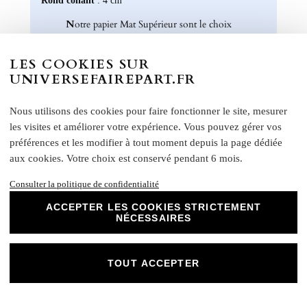
N
otre papier Mat Supérieur sont le choix
parfait pour des faire-part de mariage, des
invitations d'anniversaire, des cartes de
LES COOKIES SUR
remerciements et bien plus encore. Optez
UNIVERSEFAIREPART.FR
pour ce papier de haute qualité pour un
résultat impeccable qui ravira vos invités et
marquera l'élégance de vos évènements
Nous utilisons des cookies pour faire fonctionner le site, mesurer
spéciaux. Laissez libre cours à votre
les visites et améliorer votre expérience. Vous pouvez gérer vos
créativité et personnalisez nos papiers Mat
préférences et les modifier à tout moment depuis la page dédiée
Supérieur pour créer des souvenirs uniques
aux cookies. Votre choix est conservé pendant 6 mois.
et inoubliables.
Consulter la politique de confidentialité
Chez Universe Faire-part, nous mettons
tout en œuvre pour vous offrir des produits
ACCEPTER LES COOKIES STRICTEMENT
NÉCESSAIRES
d'exception qui répondent à vos attentes les
plus exigeantes. Faites confiance à notre
expertise et à notre passion pour vous
TOUT ACCEPTER
accompagner dans la réalisation de vos
projets évènementiels.
Une fois votre commande passée, si vous souhaitez