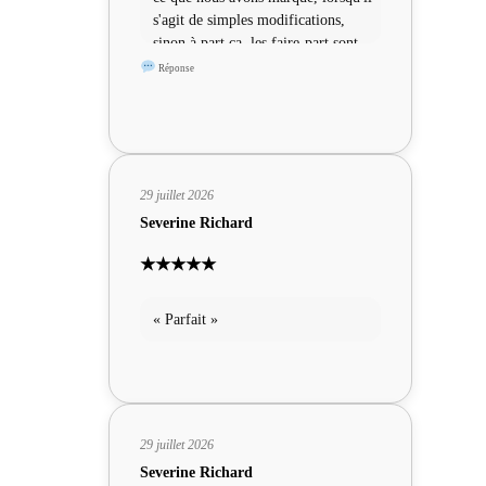
s'agit de simples modifications,
sinon à part ça, les faire-part sont
sympas »
Réponse
29 juillet 2026
Severine Richard
★★★★★
« Parfait »
29 juillet 2026
Severine Richard