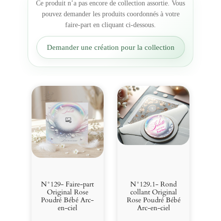
Ce produit n’a pas encore de collection assortie. Vous
e
pouvez demander les produits coordonnés à votre
i
faire-part en cliquant ci-dessous.
l
l
Demander une création pour la collection
e
O
r
i
g
i
n
a
l
R
o
s
e
N°129- Faire-part
N°129.1- Rond
P
Original Rose
collant Original
Poudré Bébé Arc-
Rose Poudré Bébé
o
en-ciel
Arc-en-ciel
u