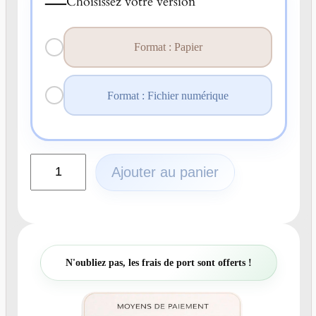
—
Choisissez votre version
Format : Papier
Format : Fichier numérique
q
Ajouter au panier
u
a
n
t
i
t
N'oubliez pas, les frais de port sont offerts !
é
d
e
N