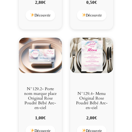
d
2,80
€
0,50
€
r
é
Découvrir
Découvrir
B
é
b
é
A
r
c
-
e
n
-
N°129.2- Porte
c
N°129.4- Menu
nom marque place
Original Rose
Original Rose
i
Poudré Bébé Arc-
Poudré Bébé Arc-
e
en-ciel
en-ciel
l
2,00
€
1,00
€
Découvrir
Découvrir