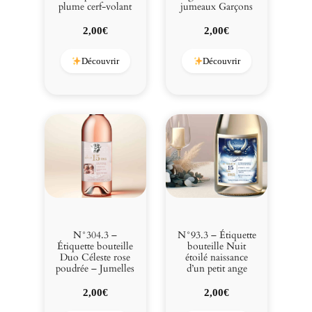
plume cerf-volant
jumeaux Garçons
2,00
€
2,00
€
Découvrir
Découvrir
N°304.3 –
N°93.3 – Étiquette
Étiquette bouteille
bouteille Nuit
Duo Céleste rose
étoilé naissance
poudrée – Jumelles
d’un petit ange
2,00
€
2,00
€