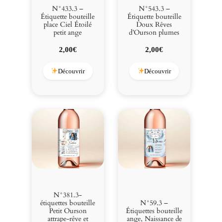
N°433.3 –
N°543.3 –
Étiquette bouteille
Étiquette bouteille
place Ciel Étoilé
Doux Rêves
petit ange
d’Ourson plumes
2,00
€
2,00
€
Découvrir
Découvrir
N°381.3-
étiquettes bouteille
N°59.3 –
Petit Ourson
Étiquettes bouteille
attrape-rêve et
ange, Naissance de