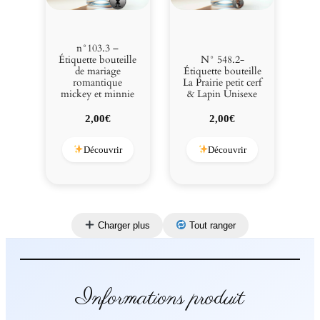
n°103.3 –
Étiquette bouteille
N° 548.2-
de mariage
Étiquette bouteille
romantique
La Prairie petit cerf
mickey et minnie
& Lapin Unisexe
2,00
€
2,00
€
Découvrir
Découvrir
Charger plus
Tout ranger
Informations produit