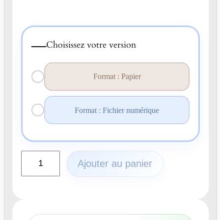
—
Choisissez votre version
Format : Papier
Format : Fichier numérique
q
Ajouter au panier
u
a
n
t
i