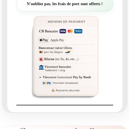
t
N'oubliez pas, les frais de port sont offerts !
é
d
e
N
°
2
9
6
.
4
-
É
t
i
q
u
e
t
t
e