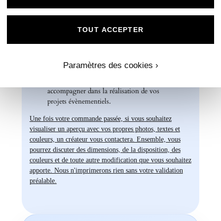
créativité et personnalisez nos papiers Mat
Supérieur pour créer des souvenirs uniques
et inoubliables.
TOUT ACCEPTER
Chez Universe Faire-part, nous mettons
tout en œuvre pour vous offrir des produits
d'exception qui répondent à vos attentes les
Paramètres des cookies ›
plus exigeantes. Faites confiance à notre
expertise et à notre passion pour vous
accompagner dans la réalisation de vos
projets évènementiels.
Une fois votre commande passée, si vous souhaitez
visualiser un aperçu avec vos propres photos, textes et
couleurs, un créateur vous contactera. Ensemble, vous
pourrez discuter des dimensions, de la disposition, des
couleurs et de toute autre modification que vous souhaitez
apporte. Nous n'imprimerons rien sans votre validation
préalable.