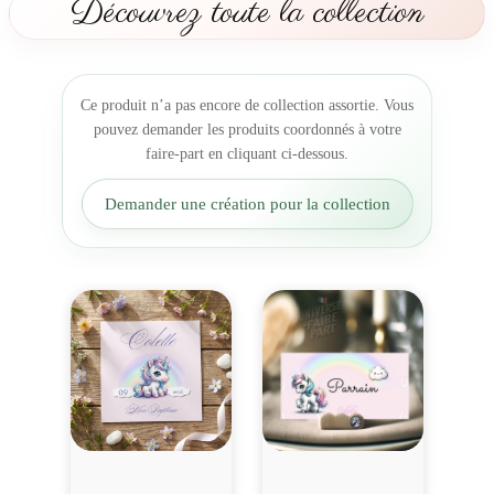
Découvrez toute la collection
B
o
u
t
Ce produit n’a pas encore de collection assortie. Vous
e
pouvez demander les produits coordonnés à votre
i
faire-part en cliquant ci-dessous.
l
l
Demander une création pour la collection
e
L
i
c
o
r
n
e
b
a
b
y