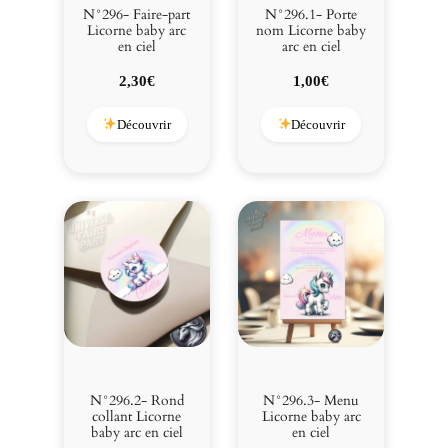
a
N°296- Faire-part
N°296.1- Porte
r
Licorne baby arc
nom Licorne baby
en ciel
arc en ciel
c
e
2,30
€
1,00
€
n
c
Découvrir
Découvrir
i
e
l
N°296.2- Rond
N°296.3- Menu
collant Licorne
Licorne baby arc
baby arc en ciel
en ciel