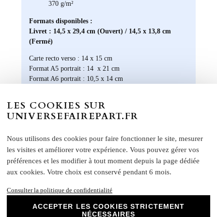
370 g/m²
Formats disponibles :
Livret : 14,5 x 29,4 cm (Ouvert) / 14,5 x 13,8 cm
(Fermé)
Carte recto verso : 14 x 15 cm
Format A5 portrait : 14 x 21 cm
Format A6 portrait : 10,5 x 14 cm
Format rectangle paysage : 21 x 10 cm
Etiquette bouteille
: Elles ont une taille unique, pensée
LES COOKIES SUR
pour convenir à la majorité des bouteilles : 14 x 10 cm
UNIVERSEFAIREPART.FR
Rond collant
: 4 cm
N
otre papier Mat Supérieur sont le choix
Nous utilisons des cookies pour faire fonctionner le site, mesurer
parfait pour des faire-part de mariage, des
les visites et améliorer votre expérience. Vous pouvez gérer vos
invitations d'anniversaire, des cartes de
préférences et les modifier à tout moment depuis la page dédiée
remerciements et bien plus encore. Optez
aux cookies. Votre choix est conservé pendant 6 mois.
pour ce papier de haute qualité pour un
résultat impeccable qui ravira vos invités et
Consulter la politique de confidentialité
marquera l'élégance de vos évènements
ACCEPTER LES COOKIES STRICTEMENT
spéciaux. Laissez libre cours à votre
NÉCESSAIRES