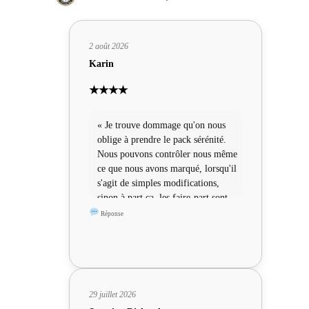
2 août 2026
Karin
★★★★
« Je trouve dommage qu'on nous
oblige à prendre le pack sérénité.
Nous pouvons contrôler nous même
ce que nous avons marqué, lorsqu'il
s'agit de simples modifications,
sinon à part ça, les faire-part sont
sympas »
Réponse
29 juillet 2026