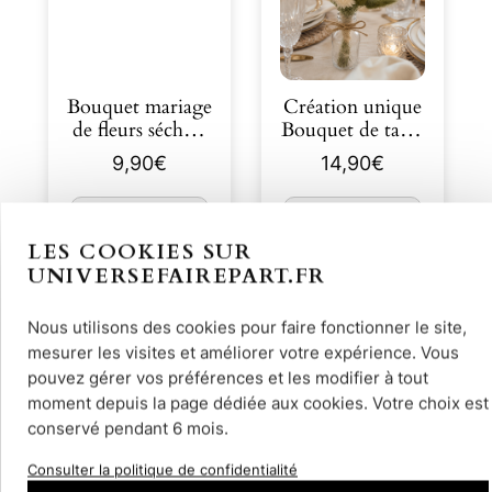
Bouquet mariage
Création unique
de fleurs séchées
Bouquet de table
moka et ivoire
mariage éternel
9,90
€
14,90
€
18 cm
18 …
Découvrir
Découvrir
LES COOKIES SUR
UNIVERSEFAIREPART.FR
Nous utilisons des cookies pour faire fonctionner le site,
mesurer les visites et améliorer votre expérience. Vous
pouvez gérer vos préférences et les modifier à tout
moment depuis la page dédiée aux cookies. Votre choix est
conservé pendant 6 mois.
Consulter la politique de confidentialité
Bouquet de table
N° 446.1 –