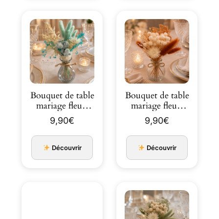
Bouquet de table
Bouquet de table
mariage fleurs
mariage fleurs
séchées ivoire et
séchées ivoire et
9,90
€
9,90
€
cama…
cama…
Découvrir
Découvrir