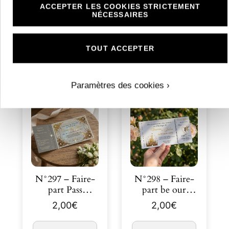
ACCEPTER LES COOKIES STRICTEMENT
mariage fleurs
Carte
NÉCESSAIRES
séchées ivoire et
félicitations
9,90
€
1,50
€
cama…
Bienvenue notre
p…
TOUT ACCEPTER
Découvrir
Découvrir
Paramètres des cookies ›
N°297 – Faire-
N°298 – Faire-
part Pass
part be our
Magique
guest- Chateau
2,00
€
2,00
€
Invitation VIP
pass ti…
M…