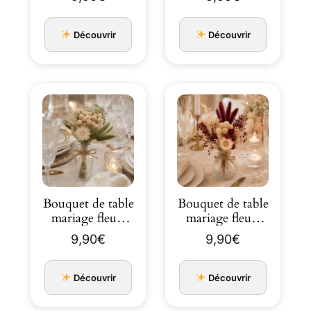
ivoire 18…
cama…
Découvrir
Découvrir
Bouquet de table
Bouquet de table
mariage fleurs
mariage fleurs
séchées ivoire et
séchées ivoire et
9,90
€
9,90
€
cama…
roug…
Découvrir
Découvrir