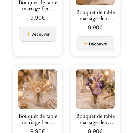
Bouquet de table
mariage fleurs
Bouquet de table
séchées ivoire et
9,90
€
mariage fleurs
roug…
séchées ivoire et
9,90
€
cama…
Découvrir
Découvrir
Bouquet de table
Bouquet de table
mariage fleurs
mariage fleurs
séchées tout
séchées ivoire et
9,90
€
9,90
€