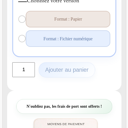
—
Choisissez votre version
Format : Papier
Format : Fichier numérique
q
Ajouter au panier
u
a
n
t
i
t
N'oubliez pas, les frais de port sont offerts !
é
d
e
N