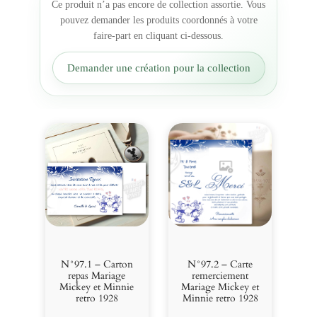
Ce produit n’a pas encore de collection assortie. Vous
e
pouvez demander les produits coordonnés à votre
M
faire-part en cliquant ci-dessous.
i
c
Demander une création pour la collection
k
e
y
e
t
M
i
n
n
i
e
r
e
N°97.1 – Carton
N°97.2 – Carte
t
repas Mariage
remerciement
Mickey et Minnie
Mariage Mickey et
r
retro 1928
Minnie retro 1928
o