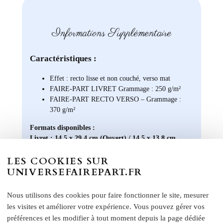
Informations Supplémentaire
Caractéristiques :
Effet : recto lisse et non couché, verso mat
FAIRE-PART LIVRET Grammage : 250 g/m²
FAIRE-PART RECTO VERSO – Grammage :
370 g/m²
Formats disponibles :
Livret : 14,5 x 29,4 cm (Ouvert) / 14,5 x 13,8 cm
(Fermé)
LES COOKIES SUR
Carte recto verso : 14 x 15 cm
UNIVERSEFAIREPART.FR
Format A5 portrait : 14 x 21 cm
Format A6 portrait : 10,5 x 14 cm
Nous utilisons des cookies pour faire fonctionner le site, mesurer
Format rectangle paysage : 21 x 10 cm
les visites et améliorer votre expérience. Vous pouvez gérer vos
Etiquette bouteille
: Elles ont une taille unique, pensée
préférences et les modifier à tout moment depuis la page dédiée
pour convenir à la majorité des bouteilles : 14 x 10 cm