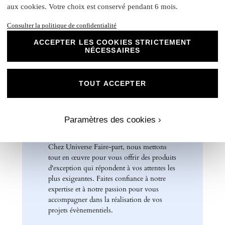
Rond collant
: 4 cm
aux cookies. Votre choix est conservé pendant 6 mois.
N
otre papier Mat Supérieur sont le choix
Consulter la politique de confidentialité
parfait pour des faire-part de mariage, des
ACCEPTER LES COOKIES STRICTEMENT
invitations d'anniversaire, des cartes de
NÉCESSAIRES
remerciements et bien plus encore. Optez
pour ce papier de haute qualité pour un
résultat impeccable qui ravira vos invités et
TOUT ACCEPTER
marquera l'élégance de vos évènements
spéciaux. Laissez libre cours à votre
créativité et personnalisez nos papiers Mat
Supérieur pour créer des souvenirs uniques
Paramètres des cookies ›
et inoubliables.
Chez Universe Faire-part, nous mettons
tout en œuvre pour vous offrir des produits
d'exception qui répondent à vos attentes les
plus exigeantes. Faites confiance à notre
expertise et à notre passion pour vous
accompagner dans la réalisation de vos
projets évènementiels.