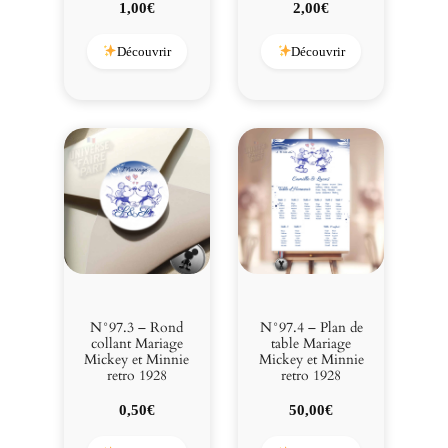
1
1,00
€
2,00
€
9
2
Découvrir
Découvrir
8
N°97.3 – Rond
N°97.4 – Plan de
collant Mariage
table Mariage
Mickey et Minnie
Mickey et Minnie
retro 1928
retro 1928
0,50
€
50,00
€