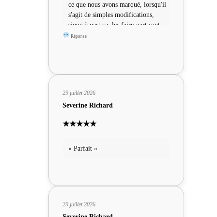
ce que nous avons marqué, lorsqu'il
s'agit de simples modifications,
sinon à part ça, les faire-part sont
sympas »
Réponse
29 juillet 2026
Severine Richard
★★★★★
« Parfait »
29 juillet 2026
Severine Richard