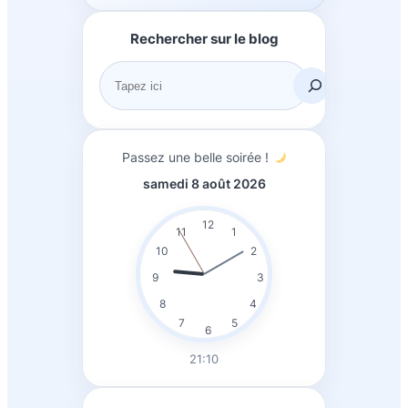
Rechercher sur le blog
R
e
c
h
Passez une belle soirée !
e
samedi 8 août 2026
r
c
12
11
1
h
10
2
e
9
3
r
8
4
7
5
6
21:10