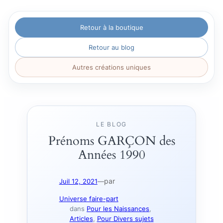
Aller
Retour à la boutique
au
contenu
Retour au blog
Autres créations uniques
LE BLOG
Prénoms GARÇON des
Années 1990
par
Juil 12, 2021
—
Universe faire-part
dans
Pour les Naissances
, 
Articles
, 
Pour Divers sujets