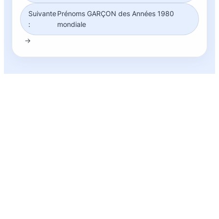
Suivante
Prénoms GARÇON des Années 1980
:
mondiale
→