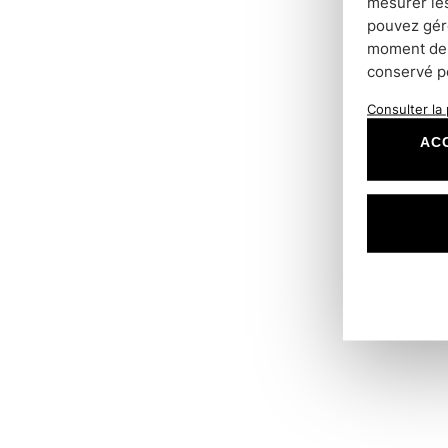
mesurer les
pouvez gére
moment dep
conservé p
Consulter la 
AC