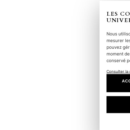
LES C
UNIVE
Nous utilis
mesurer les
pouvez gére
moment dep
conservé p
Consulter la 
AC