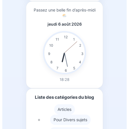
h
Passez une belle fin d’après-midi
e
r
jeudi 6 août 2026
c
h
12
11
1
e
10
2
r
9
3
8
4
7
5
6
18:28
Liste des catégories du blog
Articles
Pour Divers sujets