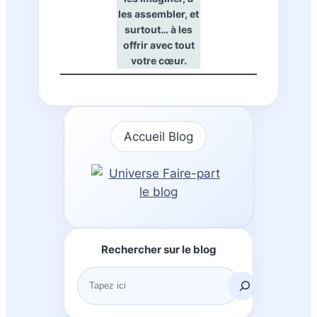
les assembler, et
surtout… à les
offrir avec tout
votre cœur.
Accueil Blog
Rechercher sur le blog
R
e
c