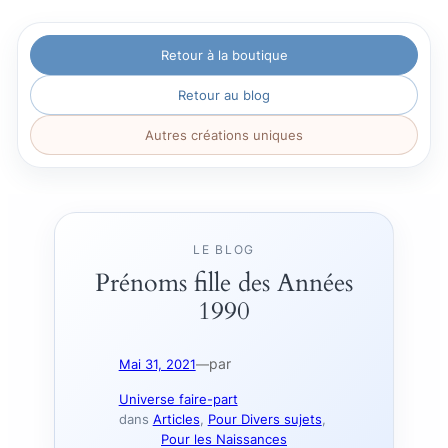
Aller
Retour à la boutique
au
contenu
Retour au blog
Autres créations uniques
LE BLOG
Prénoms fille des Années
1990
par
Mai 31, 2021
—
Universe faire-part
dans
Articles
, 
Pour Divers sujets
, 
Pour les Naissances