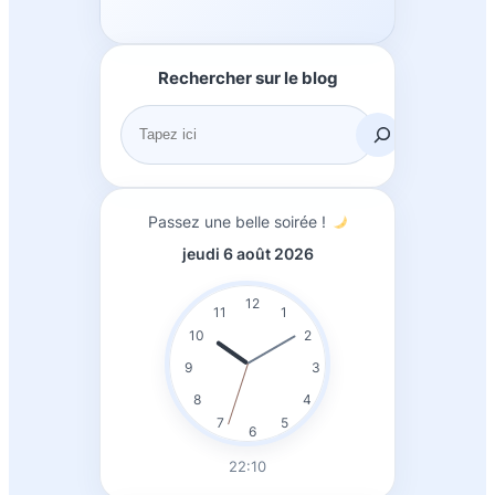
Rechercher sur le blog
R
e
c
h
Passez une belle soirée !
e
jeudi 6 août 2026
r
c
12
11
1
h
10
2
e
9
3
r
8
4
7
5
6
22:10