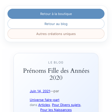
Aller
Retour à la boutique
au
contenu
Retour au blog
Autres créations uniques
LE BLOG
Prénoms Fille des Années
2020
par
Juin 14, 2021
—
Universe faire-part
dans
Articles
, 
Pour Divers sujets
, 
Pour les Naissances