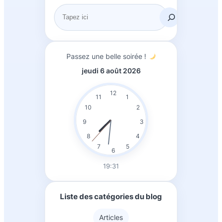
R
e
c
h
Passez une belle soirée !
e
jeudi 6 août 2026
r
c
12
11
1
h
10
2
e
9
3
r
8
4
7
5
6
19:31
Liste des catégories du blog
Articles