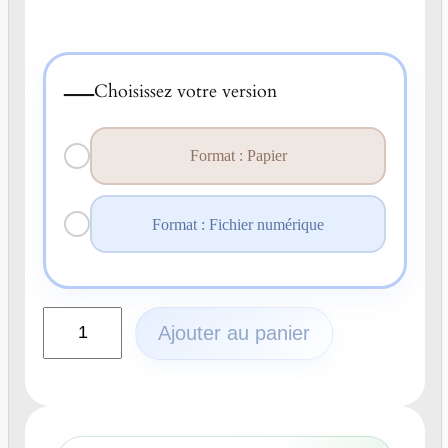
—
Choisissez votre version
Format : Papier
Format : Fichier numérique
q
Ajouter au panier
u
a
n
t
i