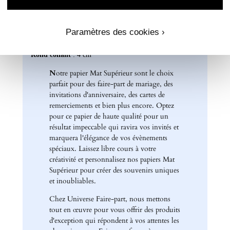
Format A5 portrait : 14 x 21 cm
Format A6 portrait : 10,5 x 14 cm
Format rectangle paysage : 21 x 10 cm
Paramètres des cookies ›
Etiquette bouteille
: Elles ont une taille unique, pensée
pour convenir à la majorité des bouteilles : 14 x 10 cm
Rond collant
: 4 cm
N
otre papier Mat Supérieur sont le choix
parfait pour des faire-part de mariage, des
invitations d'anniversaire, des cartes de
remerciements et bien plus encore. Optez
pour ce papier de haute qualité pour un
résultat impeccable qui ravira vos invités et
marquera l'élégance de vos évènements
spéciaux. Laissez libre cours à votre
créativité et personnalisez nos papiers Mat
Supérieur pour créer des souvenirs uniques
et inoubliables.
Chez Universe Faire-part, nous mettons
tout en œuvre pour vous offrir des produits
d'exception qui répondent à vos attentes les