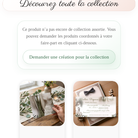
Découvrez toute la collection
a
s
L
'
Ce produit n’a pas encore de collection assortie. Vous
o
pouvez demander les produits coordonnés à votre
l
faire-part en cliquant ci-dessous.
i
v
Demander une création pour la collection
i
e
r
d
e
l
'
a
m
o
u
r