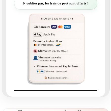
t
N'oubliez pas, les frais de port sont offerts !
é
d
e
N
°
2
1
8
.
1
-
C
a
r
t
o
n
r
e
p