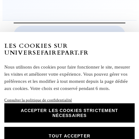
LES COOKIES SUR
Informations Supplémentaire
UNIVERSEFAIREPART.FR
Caractéristiques :
Nous utilisons des cookies pour faire fonctionner le site, mesurer
les visites et améliorer votre expérience. Vous pouvez gérer vos
Effet : recto lisse et non couché, verso mat
préférences et les modifier à tout moment depuis la page dédiée
FAIRE-PART LIVRET Grammage : 250 g/m²
aux cookies. Votre choix est conservé pendant 6 mois.
FAIRE-PART RECTO VERSO – Grammage :
370 g/m²
Consulter la politique de confidentialité
Formats disponibles :
ACCEPTER LES COOKIES STRICTEMENT
NÉCESSAIRES
Livret : 14,5 x 29,4 cm (Ouvert) / 14,5 x 13,8 cm
(Fermé)
Carte recto verso : 14 x 15 cm
TOUT ACCEPTER