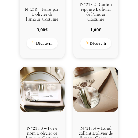
C
N°218.2 -Carton
o
N°218 – Faire-part
réponse L’olivier
L’olivier de
de l’amour
s
l’amour Costume
Costume
t
u
3,00
€
1,00
€
m
e
Découvrir
Découvrir
N°218.3 – Porte
N°218.4 – Rond
nom L’olivier de
collant L’olivier de