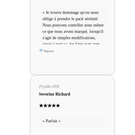
« Je trouve dommage qu'on nous
oblige à prendre le pack sérénité.
Nous pouvons contrôler nous même
ce que nous avons marqué, lorsqu'il
s'agit de simples modifications,
sinon à part ça, les faire-part sont
sympas »
Réponse
29 juillet 2026
Severine Richard
★★★★★
« Parfait »