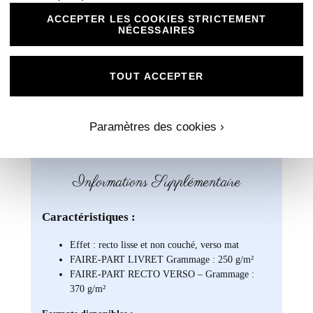
rouge visuel qui lie chaque aspect de votre célébration.
Du premier sceau de l’enveloppe à la dernière touche
ACCEPTER LES COOKIES STRICTEMENT
NÉCESSAIRES
déco, ces étiquettes sont les messagères de votre
engagement et du soin que vous apportez aux moindres
détails.
TOUT ACCEPTER
Paramètres des cookies ›
Informations Supplémentaire
Caractéristiques :
Effet : recto lisse et non couché, verso mat
FAIRE-PART LIVRET Grammage : 250 g/m²
FAIRE-PART RECTO VERSO – Grammage :
370 g/m²