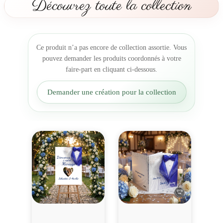
Découvrez toute la collection
n
t
F
u
Ce produit n’a pas encore de collection assortie. Vous
s
pouvez demander les produits coordonnés à votre
i
faire-part en cliquant ci-dessous.
o
n
Demander une création pour la collection
d
e
s
C
œ
u
r
s
e
n
b
l