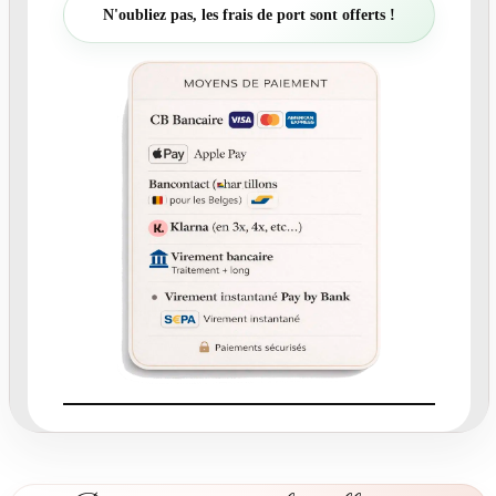
t
N'oubliez pas, les frais de port sont offerts !
é
d
e
N
°
2
1
9
.
4
-
R
o
n
d
c
o
l
l
a