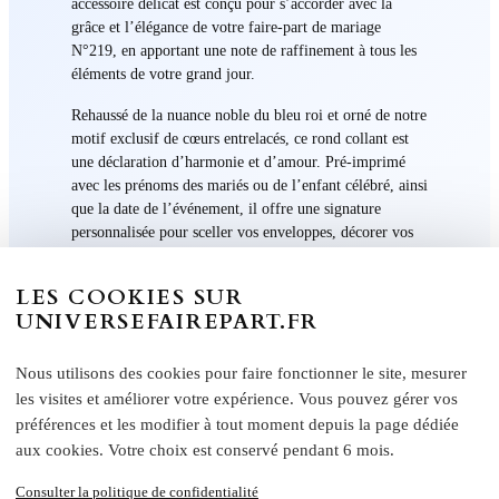
accessoire délicat est conçu pour s’accorder avec la
grâce et l’élégance de votre faire-part de mariage
N°219, en apportant une note de raffinement à tous les
éléments de votre grand jour.
Rehaussé de la nuance noble du bleu roi et orné de notre
motif exclusif de cœurs entrelacés, ce rond collant est
une déclaration d’harmonie et d’amour. Pré-imprimé
avec les prénoms des mariés ou de l’enfant célébré, ainsi
que la date de l’événement, il offre une signature
personnalisée pour sceller vos enveloppes, décorer vos
faveurs de mariage ou ajouter une touche personnelle à
votre décoration.
LES COOKIES SUR
UNIVERSEFAIREPART.FR
Chaque étiquette est une promesse de qualité, produite
sur un adhésif haut de gamme facile à appliquer. Elle ne
se contente pas d’embellir, elle raconte une histoire –
Nous utilisons des cookies pour faire fonctionner le site, mesurer
votre histoire – à travers sa conception artistique et sa
les visites et améliorer votre expérience. Vous pouvez gérer vos
couleur emblématique.
préférences et les modifier à tout moment depuis la page dédiée
aux cookies. Votre choix est conservé pendant 6 mois.
Commandez les ronds collants « Fusion des Cœurs »
pour unifier l’esthétique de votre mariage et créer un fil
Consulter la politique de confidentialité