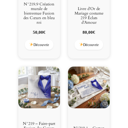
e
N°219.9 Création
u
murale de
Livre d’Or de
bienvenue Fusion
Mariage costume
r
des Cœurs en bleu
219 Éclats
o
roi
d’Amour
i
50,00
€
80,00
€
Découvrir
Découvrir
N°219 – Faire-part