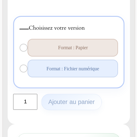
—
Choisissez votre version
Format : Papier
Format : Fichier numérique
q
Ajouter au panier
u
a
n
t
i