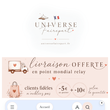
×
Besoin d’un conseil ?
Vous avez besoin d’aide ?
Une question sur votre commande, les couleurs, l’impression ou la
livraison ? Contactez-nous sur le chat ou envoyez-nous un SMS,
nous vous répondrons avec plaisir.
Envoyez-nous un mail
Envoyez-nous un SMS
SMS :
06 95 21 43 09‬
0
Accueil