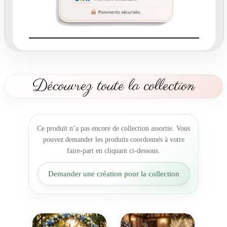
a
n
d
e
t
a
b
Découvrez toute la collection
l
e
F
u
Ce produit n’a pas encore de collection assortie. Vous
s
pouvez demander les produits coordonnés à votre
i
faire-part en cliquant ci-dessous.
o
n
Demander une création pour la collection
d
e
s
C
œ