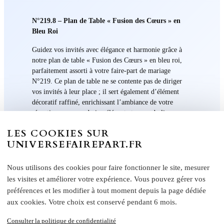
N°219.8 – Plan de Table « Fusion des Cœurs » en
Bleu Roi
Guidez vos invités avec élégance et harmonie grâce à
notre plan de table « Fusion des Cœurs » en bleu roi,
parfaitement assorti à votre faire-part de mariage
N°219. Ce plan de table ne se contente pas de diriger
vos invités à leur place ; il sert également d’élément
décoratif raffiné, enrichissant l’ambiance de votre
réception avec son design élégant et sa symbolique
affectueuse.
LES COOKIES SUR
Le thème « Fusion des Cœurs », avec ses motifs de
UNIVERSEFAIREPART.FR
cœurs entrelacés, incarne l’union et la connexion,
reflétant l’esprit de votre célébration. La couleur bleu
Nous utilisons des cookies pour faire fonctionner le site, mesurer
roi, symbole de dignité et de profondeur, ajoute une
les visites et améliorer votre expérience. Vous pouvez gérer vos
touche de sophistication et de noblesse à votre décor.
préférences et les modifier à tout moment depuis la page dédiée
Fabriqué avec un soin méticuleux sur du papier de haute
aux cookies. Votre choix est conservé pendant 6 mois.
qualité, chaque plan de table est une pièce maîtresse qui
Consulter la politique de confidentialité
attire l’œil et facilite l’organisation de votre réception.