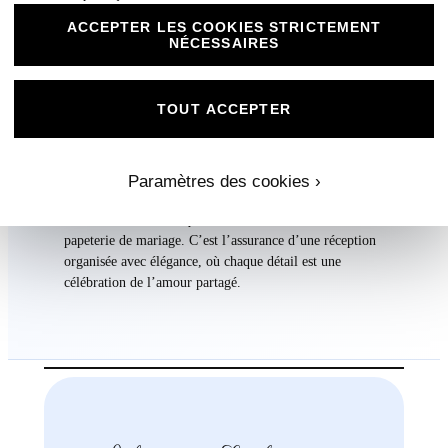
Il permet à vos invités de s’orienter aisément tout en
ACCEPTER LES COOKIES STRICTEMENT
contribuant à l’atmosphère chaleureuse et élégante de
NÉCESSAIRES
votre événement.
Le plan de table « Fusion des Cœurs » n’est pas
TOUT ACCEPTER
seulement un outil pratique ; c’est une expression de
votre attention aux détails et de votre désir de créer une
expérience harmonieuse et inoubliable pour vos proches.
Paramètres des cookies ›
Incorporez ce plan de table à votre décor pour assurer
une continuité esthétique avec vos autres éléments de
papeterie de mariage. C’est l’assurance d’une réception
organisée avec élégance, où chaque détail est une
célébration de l’amour partagé.