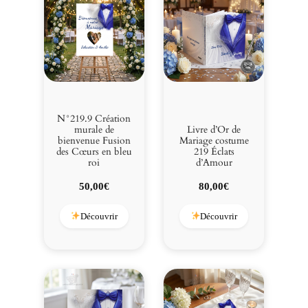
u
r
s
e
n
b
l
e
N°219.9 Création
u
murale de
Livre d’Or de
bienvenue Fusion
Mariage costume
r
des Cœurs en bleu
219 Éclats
o
roi
d’Amour
i
50,00
€
80,00
€
Découvrir
Découvrir