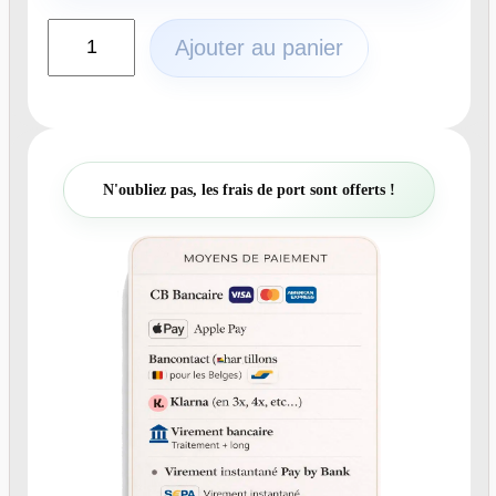
q
Ajouter au panier
u
a
n
t
i
t
N'oubliez pas, les frais de port sont offerts !
é
d
e
N
°
2
1
9
.
8
-
P
l