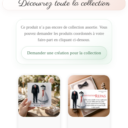
Découvrez toute la collection
o
n
s
e
Ce produit n’a pas encore de collection assortie. Vous
D
pouvez demander les produits coordonnés à votre
u
faire-part en cliquant ci-dessous.
o
d
Demander une création pour la collection
'
A
m
o
u
r
M
a
r
i
a
g