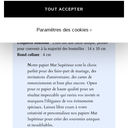
Livret : 14,5 x 29,4 cm (Ouvert) / 14,5 x 13,8 cm
(Fermé)
TOUT ACCEPTER
Carte recto verso : 14 x 15 cm
Format A5 portrait : 14 x 21 cm
Paramètres des cookies ›
Format A6 portrait : 10,5 x 14 cm
Format rectangle paysage : 21 x 10 cm
Etiquette bouteille
: Elles ont une taille unique, pensée
pour convenir à la majorité des bouteilles : 14 x 10 cm
Rond collant
: 4 cm
N
otre papier Mat Supérieur sont le choix
parfait pour des faire-part de mariage, des
invitations d'anniversaire, des cartes de
remerciements et bien plus encore. Optez
pour ce papier de haute qualité pour un
résultat impeccable qui ravira vos invités et
marquera l'élégance de vos évènements
spéciaux. Laissez libre cours à votre
créativité et personnalisez nos papiers Mat
Supérieur pour créer des souvenirs uniques
et inoubliables.