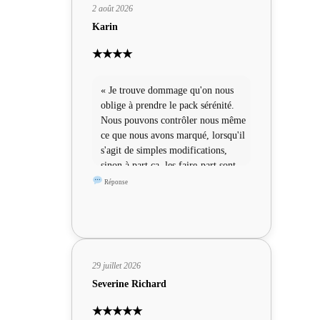
2 août 2026
Karin
★★★★
« Je trouve dommage qu'on nous
oblige à prendre le pack sérénité.
Nous pouvons contrôler nous même
ce que nous avons marqué, lorsqu'il
s'agit de simples modifications,
sinon à part ça, les faire-part sont
sympas »
Réponse
29 juillet 2026
Severine Richard
★★★★★