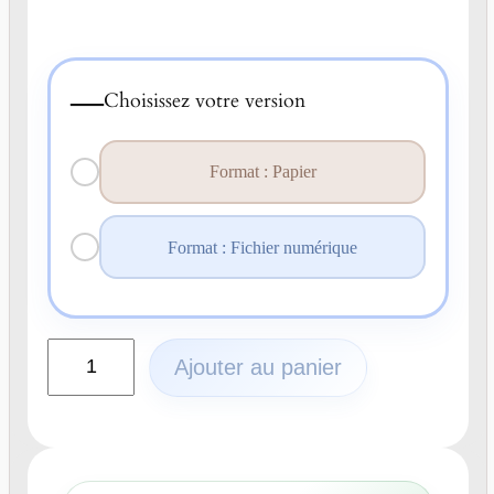
—
Choisissez votre version
Format : Papier
Format : Fichier numérique
q
Ajouter au panier
u
a
n
t
i