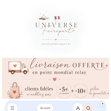
×
Besoin d’un conseil ?
Vous avez besoin d’aide ?
Une question sur votre commande, les couleurs, l’impression ou la
livraison ? Contactez-nous sur le chat ou envoyez-nous un SMS,
nous vous répondrons avec plaisir.
Envoyez-nous un mail
Envoyez-nous un SMS
SMS :
06 95 21 43 09‬
0
Accueil