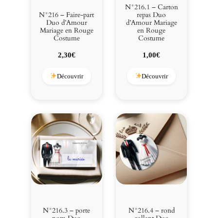
e
N°216.1 – Carton
e
N°216 – Faire-part
repas Duo
Duo d’Amour
d’Amour Mariage
n
Mariage en Rouge
en Rouge
R
Costume
Costume
o
2,30
€
1,00
€
u
g
Découvrir
Découvrir
e
C
o
s
t
u
m
e
N°216.3 – porte
N°216.4 – rond