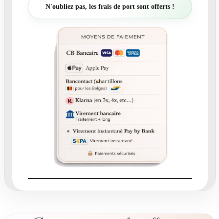
t
N'oubliez pas, les frais de port sont offerts !
é
d
e
N
°
2
1
6
.
2
-
C
a
r
t
o
n
r
é
p