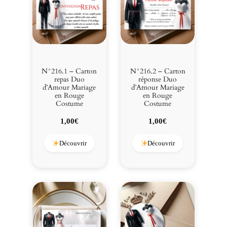
g
e
e
n
R
o
u
N°216.1 – Carton
N°216.2 – Carton
g
repas Duo
réponse Duo
d’Amour Mariage
d’Amour Mariage
e
en Rouge
en Rouge
C
Costume
Costume
o
1,00
€
1,00
€
s
t
Découvrir
Découvrir
u
m
e