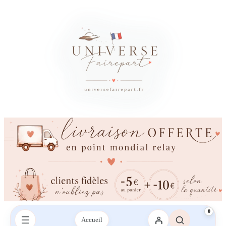
×
Besoin d’un conseil ?
Vous avez besoin d’aide ?
Une question sur votre commande, les couleurs, l’impression ou la
livraison ? Contactez-nous sur le chat ou envoyez-nous un SMS,
nous vous répondrons avec plaisir.
Envoyez-nous un mail
Envoyez-nous un SMS
SMS :
06 95 21 43 09‬
0
Accueil