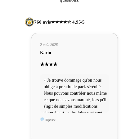
760 avis
★★★★☆ 4,95/5
2 août 2026
Karin
★★★★
« Je trouve dommage qu'on nous
oblige à prendre le pack sérénité.
Nous pouvons contrôler nous même
ce que nous avons marqué, lorsqu'il
s'agit de simples modifications,
sinon à part ça, les faire-part sont
sympas »
Réponse