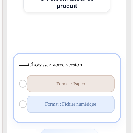
produit
—
Choisissez votre version
Format : Papier
Format : Fichier numérique
q