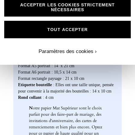
ACCEPTER LES COOKIES STRICTEMENT
Effet : recto lisse et non couché, verso mat
NÉCESSAIRES
FAIRE-PART LIVRET Grammage : 250 g/m²
FAIRE-PART RECTO VERSO – Grammage :
370 g/m²
TOUT ACCEPTER
Formats disponibles :
Livret : 14,5 x 29,4 cm (Ouvert) / 14,5 x 13,8 cm
(Fermé)
Paramètres des cookies ›
Carte recto verso : 14 x 15 cm
Format A5 portrait : 14 x 21 cm
Format A6 portrait : 10,5 x 14 cm
Format rectangle paysage : 21 x 10 cm
Etiquette bouteille
: Elles ont une taille unique, pensée
pour convenir à la majorité des bouteilles : 14 x 10 cm
Rond collant
: 4 cm
N
otre papier Mat Supérieur sont le choix
parfait pour des faire-part de mariage, des
invitations d'anniversaire, des cartes de
remerciements et bien plus encore. Optez
pour ce papier de haute qualité pour un