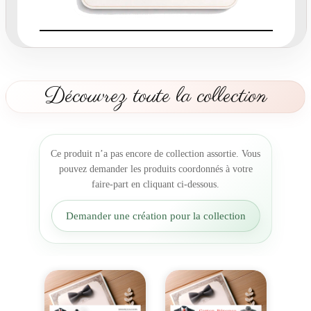
-
p
a
r
t
D
Découvrez toute la collection
u
o
d
'
Ce produit n’a pas encore de collection assortie. Vous
A
pouvez demander les produits coordonnés à votre
m
faire-part en cliquant ci-dessous.
o
u
Demander une création pour la collection
r
M
a
r
i
a