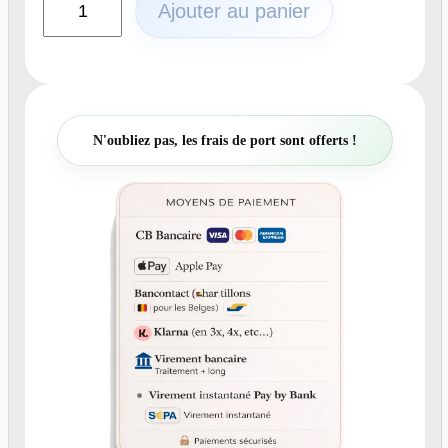
Ajouter au panier
u
a
n
t
i
t
N'oubliez pas, les frais de port sont offerts !
é
d
e
N
°
2
1
6
-
F
a
i
r
e